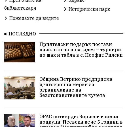
През очите на
Здраве
библиотекаря
Исторически парк
Пожелахте да видите
ПОСЛЕДНО
Приятелски подарък постави
началото на нова идея – турнири
по шах и табла в с. Неофит Рилски
Община Ветрино предприема
дългосрочни мерки за
ограничаване на
безстопанствените кучета
OFAC потвърди: Борисов взимал
подкупи, Пеевски вече 5 години в