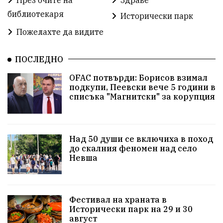
През очите на
Здраве
библиотекаря
Исторически парк
Пожелахте да видите
ПОСЛЕДНО
OFAC потвърди: Борисов взимал
подкупи, Пеевски вече 5 години в
списъка "Магнитски" за корупция
Над 50 души се включиха в поход
до скалния феномен над село
Невша
Фестивал на храната в
Исторически парк на 29 и 30
август