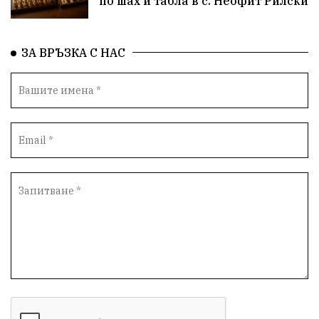
по шах и табла в с. Неофит Рилски
ЗА ВРЪЗКА С НАС