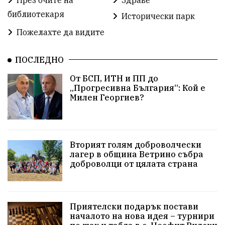
През очите на
Здраве
библиотекаря
Исторически парк
Пожелахте да видите
ПОСЛЕДНО
От БСП, ИТН и ПП до
„Прогресивна България“: Кой е
Милен Георгиев?
Вторият голям доброволчески
лагер в община Ветрино събра
доброволци от цялата страна
Приятелски подарък постави
началото на нова идея – турнири