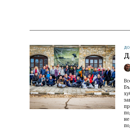
ДО
Д
Вс
Бъ
ху
за
пр
по
не
по