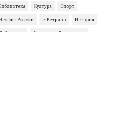
Библиотека
Култура
Спорт
Неофит Рилски
с. Ветрино
История
Добро дело
Фондация „Въздигане“
Бизнес
Красиво Ветрино
Развитие
Криминално
Фондация Въздигане
Общество
Семинари
Автосъбитие
Празници
Розариумът
Партия "Величие"
Здраве
СУ „Христо Ботев“ – Ветрино
Вълчи дол
Добър живот
Образование
Свят