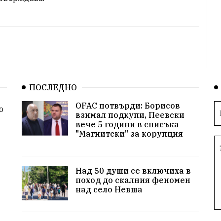
ПОСЛЕДНО
OFAC потвърди: Борисов
о
взимал подкупи, Пеевски
вече 5 години в списъка
"Магнитски" за корупция
Над 50 души се включиха в
поход до скалния феномен
над село Невша