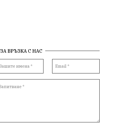
Предстоящи
Доброволчески дейности
Забавления
Второ българско царство
Храна от село
Лична инициатива
Здравословно
Изкуство
ЗА ВРЪЗКА С НАС
Заедно за България
Актуално
Стрелба с лък
Образователно
За нашите деца
Успехи
Величие
Красиво Ветрино
защитниците
Детски лагер
Вяра
Евроатлантизъм
Историческа живопис
Училище