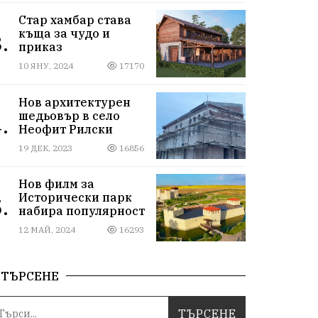
Стар хамбар става
къща за чудо и
.
приказ
10 ЯНУ, 2024
17170
Нов архитектурен
шедьовър в село
.
Неофит Рилски
19 ДЕК, 2023
16856
Нов филм за
Исторически парк
.
набира популярност
12 МАЙ, 2024
16293
ТЪРСЕНЕ