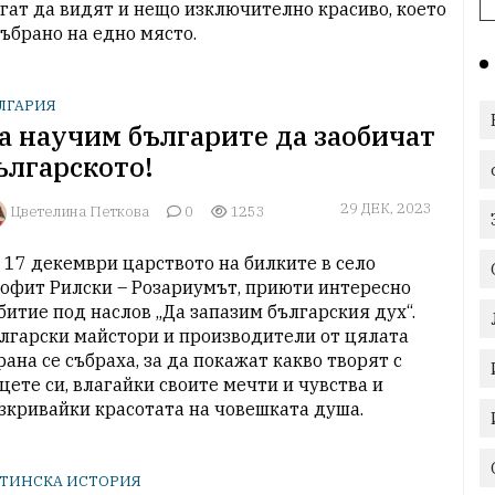
гат да видят и нещо изключително красиво, което 
събрано на едно място. 
ЛГАРИЯ
а научим българите да заобичат
ългарското!
29 ДЕК, 2023
Цветелина Петкова
0
1253
 17 декември царството на билките в село 
офит Рилски – Розариумът, приюти интересно 
битие под наслов „Да запазим българския дух“. 
лгарски майстори и производители от цялата 
рана се събраха, за да покажат какво творят с 
цете си, влагайки своите мечти и чувства и 
зкривайки красотата на човешката душа.
ТИНСКА ИСТОРИЯ