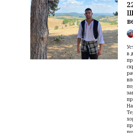
2
Щ
в
Ус
в 
пр
ск
ра
вп
по
за
пр
На
Те
хо
пр
по