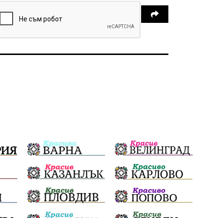
Народно читалище
Изобразително изкуство
български художници
Традиции
Дом
Семейство
Новости
Български Юнак
Възстановки
"Наедно"
ханът
книги
благотворителност
Красиво Ветрино
медии
Родолюбие
обучение
Доброплодно
Духовност
Земеделие
Иновации
Тракийски университет
Услуги