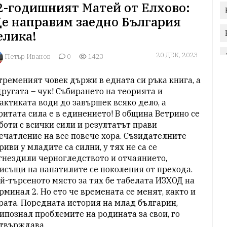
2-годишният Матей от Елхово:
е направим заедно България
елика!
20 ДЕК, 2023
Петър Иванов
0
1423
тременият човек държи в едната си ръка книга, а 
другата – чук! Събирането на теорията и 
актиката води до завършек всяко дело, а 
ритата сила е в единението! В община Ветрино се 
боти с всички сили и резултатът прави 
ечатление на все повече хора. Съзидателните 
риви у младите са силни, у тях не са се 
гнездили черногледството и отчаянието, 
исъщи на напатилите се поколения от прехода. 
й-търсеното място за тях бе табелата ИЗХОД на 
рминал 2. Но ето че времената се менят, както и 
рата. Поредната история на млад българин, 
ипознал проблемите на родината за свои, го 
твърждава.