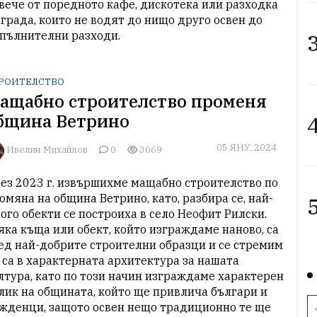
вече от поредното кафе, дискотека или разходка 
 града, които не водят до нищо друго освен до 
пълнителни разходи. 
3
РОИТЕЛСТВО
ащабно строителство променя
бщина Ветрино
4
05 ЯНУ, 2024
Ивелин Михайлов
0
3069
ез 2023 г. извършихме мащабно строителство по 
омяна на община Ветрино, като, разбира се, най-
5
ого обекти се построиха в село Неофит Рилски. 
яка къща или обект, който изграждаме наново, са 
ед най-добрите строителни образци и се стремим 
 са в характерната архитектура за нашата 
лтура, като по този начин изграждаме характерен 
лик на общината, който ще привлича българи и 
жденци, защото освен нещо традиционно те ще 