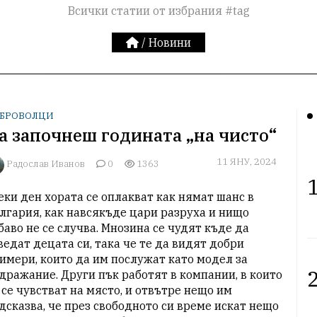
Всички статии от избрания #tag
/
Новини
БРОВОЛЦИ
а започнеш годината „на чисто“
11 ЯНУ, 2024
Радослав Иванов
0
1363
1
еки ден хората се оплакват как нямат шанс в 
лгария, как навсякъде цари разруха и нищо 
баво не се случва. Мнозина се чудят къде да 
ведат децата си, така че те да видят добри 
имери, които да им послужат като модел за 
2
дражание. Други пък работят в компании, в които 
 се чувстват на място, и отвътре нещо им 
дсказва, че през свободното си време искат нещо 