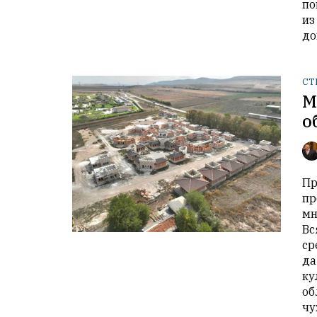
по
из
до
СТ
М
о
Пр
пр
мн
Вс
ср
да
ку
об
чу