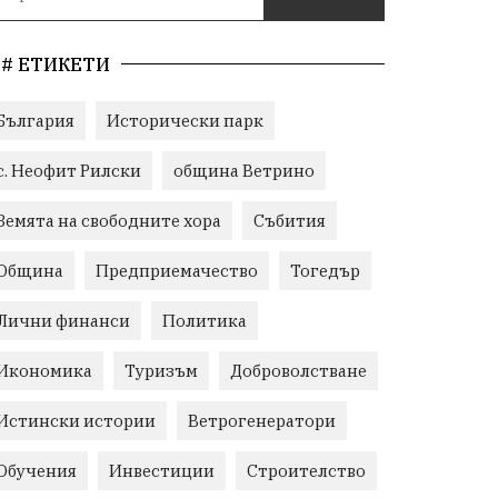
# ЕТИКЕТИ
България
Исторически парк
с. Неофит Рилски
община Ветрино
Земята на свободните хора
Събития
Община
Предприемачество
Тогедър
Лични финанси
Политика
Икономика
Туризъм
Доброволстване
Истински истории
Ветрогенератори
Обучения
Инвестиции
Строителство