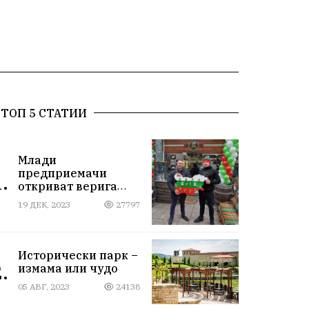
ТОП 5 СТАТИИ
Млади
предприемачи
.
откриват верига
магазини за
19 ДЕК, 2023
27797
български стоки
Исторически парк –
.
измама или чудо
05 АВГ, 2023
24138