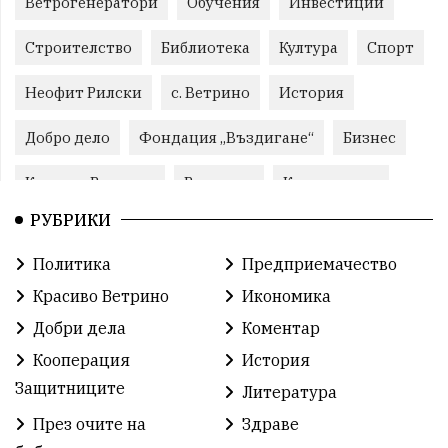
Ветрогенератори
Обучения
Инвестиции
Строителство
Библиотека
Култура
Спорт
Неофит Рилски
с. Ветрино
История
Добро дело
Фондация „Въздигане“
Бизнес
Красиво Ветрино
Развитие
Криминално
РУБРИКИ
Фондация Въздигане
Общество
Семинари
Политика
Предприемачество
Автосъбитие
Празници
Розариумът
Красиво Ветрино
Икономика
Партия "Величие"
Здраве
Добри дела
Коментар
Кооперация
История
СУ „Христо Ботев“ – Ветрино
Вълчи дол
Защитниците
Литература
Добър живот
Образование
Свят
През очите на
Здраве