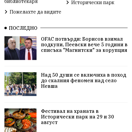
библиотекаря
Предстоящи
Доброволчески дейности
Исторически парк
Пожелахте да видите
Забавления
Второ българско царство
Храна от село
ПОСЛЕДНО
Лична инициатива
OFAC потвърди: Борисов взимал
Здравословно
Изкуство
Заедно за България
подкупи, Пеевски вече 5 години в
списъка "Магнитски" за корупция
Актуално
Стрелба с лък
Образователно
За нашите деца
Успехи
Величие
Над 50 души се включиха в поход
до скалния феномен над село
Красиво Ветрино
защитниците
Невша
Детски лагер
Вяра
Евроатлантизъм
Историческа живопис
Училище
Фестивал на храната в
Исторически парк на 29 и 30
Народно читалище
Изобразително изкуство
август