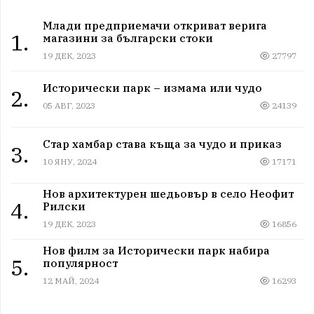
Млади предприемачи откриват верига
1.
магазини за български стоки
19 ДЕК, 2023
27797
Исторически парк – измама или чудо
2.
05 АВГ, 2023
24139
Стар хамбар става къща за чудо и приказ
3.
10 ЯНУ, 2024
17171
Нов архитектурен шедьовър в село Неофит
4.
Рилски
19 ДЕК, 2023
16856
Нов филм за Исторически парк набира
5.
популярност
12 МАЙ, 2024
16293