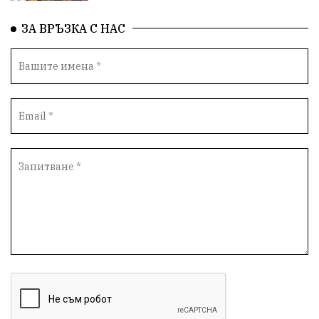
български художници
Традиции
Дом
ЗА ВРЪЗКА С НАС
Семейство
Новости
Български Юнак
Възстановки
"Наедно"
ханът
книги
благотворителност
Красиво Ветрино
медии
Родолюбие
обучение
Доброплодно
Духовност
Земеделие
Иновации
Тракийски университет
Услуги
Творчество
Технологии
Трежър
Самодейност
Настаняване
Справедливост
Реклама
Райско място
Хамбар
Имот