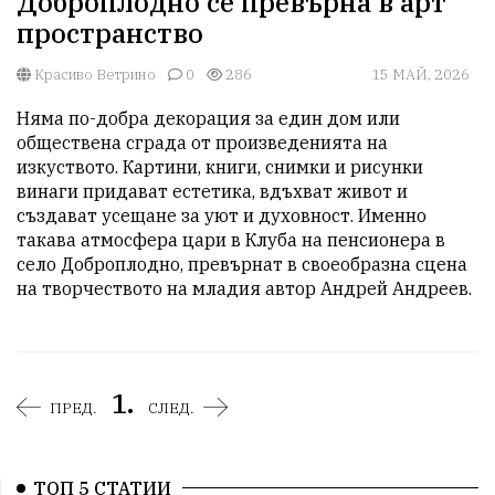
Доброплодно се превърна в арт
пространство
Красиво Ветрино
0
286
15 МАЙ, 2026
Няма по-добра декорация за един дом или 
обществена сграда от произведенията на 
изкуството. Картини, книги, снимки и рисунки 
винаги придават естетика, вдъхват живот и 
създават усещане за уют и духовност. Именно 
такава атмосфера цари в Клуба на пенсионера в 
село Доброплодно, превърнат в своеобразна сцена 
на творчеството на младия автор Андрей Андреев.
1.
ПРЕД.
СЛЕД.
ТОП 5 СТАТИИ