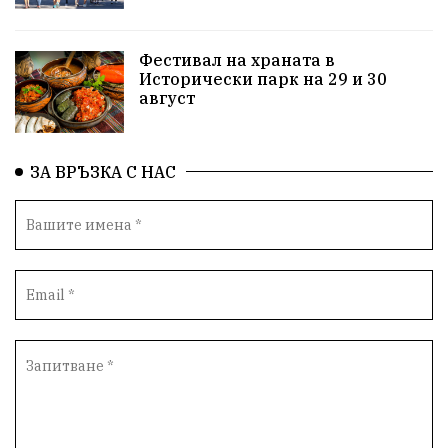
Детски лагер
Вяра
Евроатлантизъм
Историческа живопис
Училище
Фестивал на храната в
Исторически парк на 29 и 30
Народно читалище
Изобразително изкуство
август
български художници
Традиции
Дом
ЗА ВРЪЗКА С НАС
Семейство
Новости
Български Юнак
Възстановки
"Наедно"
ханът
книги
благотворителност
Красиво Ветрино
медии
Родолюбие
обучение
Доброплодно
Духовност
Земеделие
Иновации
Тракийски университет
Услуги
Творчество