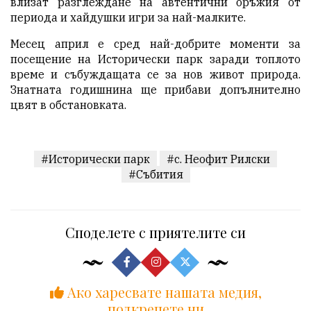
влизат разглеждане на автентични оръжия от
периода и хайдушки игри за най-малките.
Месец април е сред най-добрите моменти за
посещение на Исторически парк заради топлото
време и събуждащата се за нов живот природа.
Знатната годишнина ще прибави допълнително
цвят в обстановката.
#Исторически парк
#с. Неофит Рилски
#Събития
Споделете с приятелите си
Ако харесвате нашата медия,
подкрепете ни