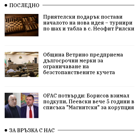
Храна от село
ПОСЛЕДНО
Лична инициатива
Приятелски подарък постави
Здравословно
Изкуство
Заедно за България
началото на нова идея – турнири
по шах и табла в с. Неофит Рилски
Актуално
Стрелба с лък
Образователно
За нашите деца
Успехи
Величие
Община Ветрино предприема
дългосрочни мерки за
Красиво Ветрино
защитниците
ограничаване на
безстопанствените кучета
Детски лагер
Вяра
Евроатлантизъм
Историческа живопис
Училище
OFAC потвърди: Борисов взимал
подкупи, Пеевски вече 5 години в
Народно читалище
Изобразително изкуство
списъка "Магнитски" за корупция
български художници
Традиции
Дом
ЗА ВРЪЗКА С НАС
Семейство
Новости
Български Юнак