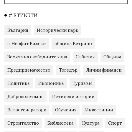
# ЕТИКЕТИ
България
Исторически парк
с. Неофит Рилски
община Ветрино
Земята на свободните хора
Събития
Община
Предприемачество
Тогедър
Лични финанси
Политика
Икономика
Туризъм
Доброволстване
Истински истории
Ветрогенератори
Обучения
Инвестиции
Строителство
Библиотека
Култура
Спорт