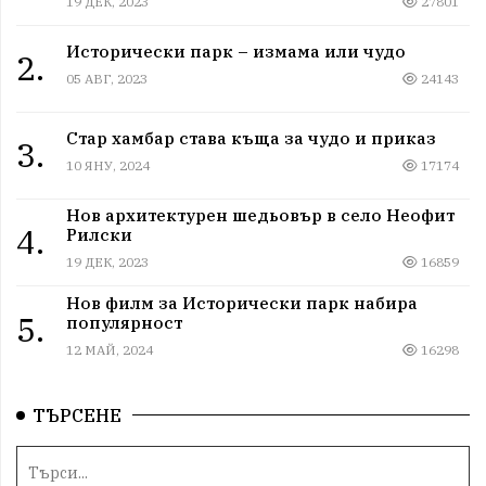
19 ДЕК, 2023
27801
Исторически парк – измама или чудо
2.
05 АВГ, 2023
24143
Стар хамбар става къща за чудо и приказ
3.
10 ЯНУ, 2024
17174
Нов архитектурен шедьовър в село Неофит
4.
Рилски
19 ДЕК, 2023
16859
Нов филм за Исторически парк набира
5.
популярност
12 МАЙ, 2024
16298
ТЪРСЕНЕ