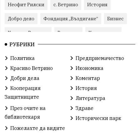
Неофит Рилски
с. Ветрино
История
Добро дело
Фондация „Въздигане“
Бизнес
Красиво Ветрино
Развитие
Криминално
РУБРИКИ
Фондация Въздигане
Общество
Семинари
Политика
Предприемачество
Автосъбитие
Празници
Розариумът
Красиво Ветрино
Икономика
Партия "Величие"
Здраве
Добри дела
Коментар
Кооперация
История
СУ „Христо Ботев“ – Ветрино
Вълчи дол
Защитниците
Литература
Добър живот
Образование
Свят
През очите на
Здраве
библиотекаря
Предстоящи
Доброволчески дейности
Исторически парк
Пожелахте да видите
Забавления
Второ българско царство