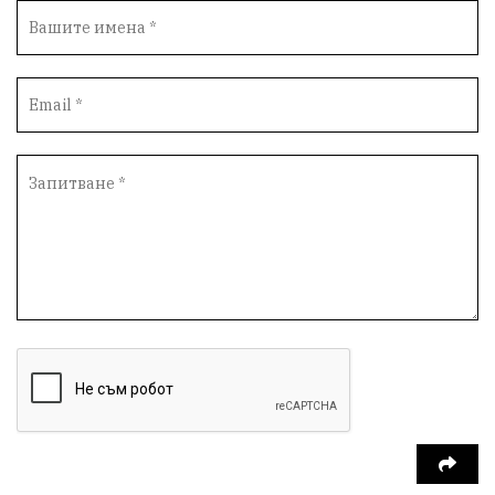
Възстановки
"Наедно"
ханът
книги
благотворителност
Красиво Ветрино
медии
Родолюбие
обучение
Доброплодно
Духовност
Земеделие
Иновации
Тракийски университет
Услуги
Творчество
Технологии
Трежър
Самодейност
Настаняване
Справедливост
Реклама
Райско място
Хамбар
Имот
Зимна приказка
Красота
Асеневци
Езда
Виртуална разходка из епохите
8 - ми март