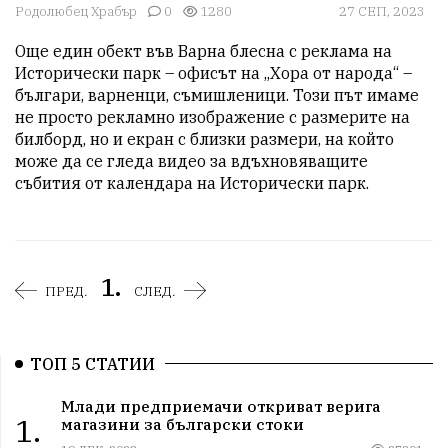
Родолюбец Храбър
0
1280
27 СЕП, 2023
Още един обект във Варна блесна с реклама на 
Исторически парк – офисът на „Хора от народа“ – 
българи, варненци, съмишленици. Този път имаме 
не просто рекламно изображение с размерите на 
билборд, но и екран с близки размери, на който 
може да се гледа видео за вдъхновяващите 
събития от календара на Исторически парк.
1.
ПРЕД.
СЛЕД.
ТОП 5 СТАТИИ
Млади предприемачи откриват верига
1.
магазини за български стоки