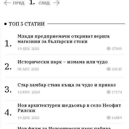
1.
ПРЕД.
СЛЕД.
ТОП 5 СТАТИИ
Млади предприемачи откриват верига
1.
магазини за български стоки
19 ДЕК, 2023
27800
Исторически парк – измама или чудо
2.
05 АВГ, 2023
24143
Стар хамбар става къща за чудо и приказ
3.
10 ЯНУ, 2024
17174
Нов архитектурен шедьовър в село Неофит
4.
Рилски
19 ДЕК, 2023
16859
Нов филм за Исторически парк набира