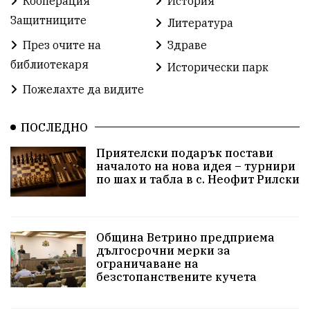
Кооперация
История
СУ „Христо Ботев“ – Ветрино
Вълчи дол
Защитниците
Литература
Добър живот
Образование
Свят
През очите на
Здраве
библиотекаря
Предстоящи
Доброволчески дейности
Исторически парк
Пожелахте да видите
Забавления
Второ българско царство
Храна от село
ПОСЛЕДНО
Лична инициатива
Приятелски подарък постави
Здравословно
Изкуство
Заедно за България
началото на нова идея – турнири
по шах и табла в с. Неофит Рилски
Актуално
Стрелба с лък
Образователно
За нашите деца
Успехи
Величие
Община Ветрино предприема
дългосрочни мерки за
Красиво Ветрино
защитниците
ограничаване на
безстопанствените кучета
Детски лагер
Вяра
Евроатлантизъм