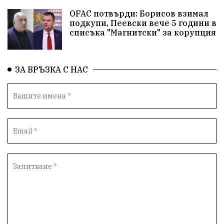
Историческа живопис
Училище
OFAC потвърди: Борисов взимал
подкупи, Пеевски вече 5 години в
Народно читалище
Изобразително изкуство
списъка "Магнитски" за корупция
български художници
Традиции
Дом
ЗА ВРЪЗКА С НАС
Семейство
Новости
Български Юнак
Възстановки
"Наедно"
ханът
книги
благотворителност
Красиво Ветрино
медии
Родолюбие
обучение
Доброплодно
Духовност
Земеделие
Иновации
Тракийски университет
Услуги
Творчество
Технологии
Трежър
Самодейност