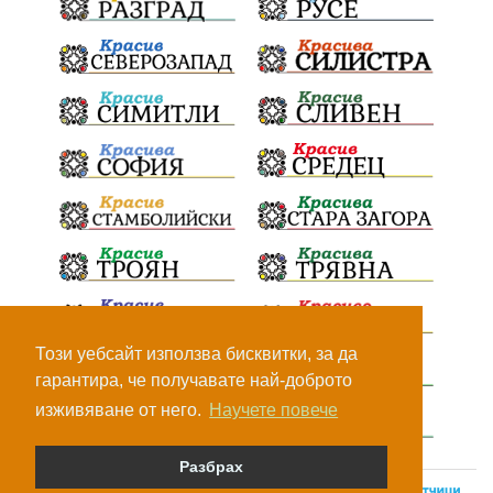
Този уебсайт използва бисквитки, за да
гарантира, че получавате най-доброто
изживяване от него.
Научете повече
Разбрах
© Всички права са запазени, 2026.