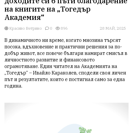
доходите си 6 пъти благодарение
на книгите на „Тогедър
Академия“
Красиво Ветрино
0
896
28 МАЙ, 2025
В динамичното ни време, когато мнозина търсят 
посока, вдъхновение и практични решения за по-
добър живот, все повече българи намират смисъл в 
личностното развитие и финансовото 
ограмотяване. Един читател на Академията на 
„Тогедър“ – Ивайло Караколев, сподели своя личен 
път и резултатите, които е постигнал само за една 
година.