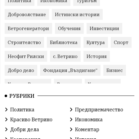
Политика
Икономика
Туризъм
Доброволстване
Истински истории
Ветрогенератори
Обучения
Инвестиции
Строителство
Библиотека
Култура
Спорт
Неофит Рилски
с. Ветрино
История
Добро дело
Фондация „Въздигане“
Бизнес
Красиво Ветрино
Развитие
Криминално
РУБРИКИ
Фондация Въздигане
Общество
Семинари
Политика
Предприемачество
Автосъбитие
Празници
Розариумът
Красиво Ветрино
Икономика
Партия "Величие"
Здраве
Добри дела
Коментар