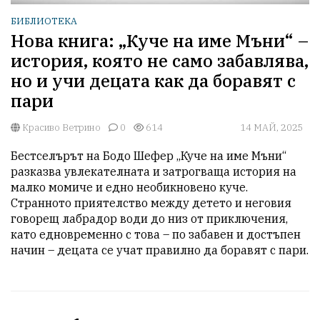
БИБЛИОТЕКА
Нова книга: „Куче на име Мъни“ –
история, която не само забавлява,
но и учи децата как да боравят с
пари
Красиво Ветрино
0
614
14 МАЙ, 2025
Бестселърът на Бодо Шефер „Куче на име Мъни“ 
разказва увлекателната и затрогваща история на 
малко момиче и едно необикновено куче. 
Странното приятелство между детето и неговия 
говорещ лабрадор води до низ от приключения, 
като едновременно с това – по забавен и достъпен 
начин – децата се учат правилно да боравят с пари.