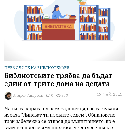
ПРЕЗ ОЧИТЕ НА БИБЛИОТЕКАРЯ
Библиотеките трябва да бъдат
един от трите дома на децата
15 МАЙ, 2025
Aндрей Андреев
0
533
Малко са хората на земята, които да не са чували 
израза "Липсват ти първите седем". Обикновено 
тази забележка се отнася до възпитанието, но е 
възможно да се има предвид, че даден човек е 