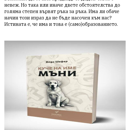
невеж. Но така или иначе двете обстоятелства до 
голяма степен вървят ръка за ръка. Има ли обаче 
начин този израз да не бъде насочен към нас? 
Истината е, че има и това е (само)образованието.