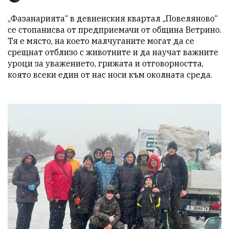
„Фазанарията“ в девненския квартал „Повеляново“ 
се стопанисва от предприемачи от община Ветрино. 
Тя е място, на което малчуганите могат да се 
срещнат отблизо с животните и да научат важните 
уроци за уважението, грижата и отговорността, 
която всеки един от нас носи към околната среда.