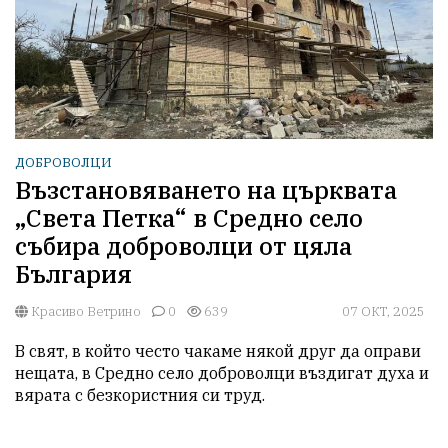
ДОБРОВОЛЦИ
Възстановяването на църквата
„Света Петка“ в Средно село
събира доброволци от цяла
България
Красиво Ветрино
0
639
07 ОКТ, 2025
В свят, в който често чакаме някой друг да оправи 
нещата, в Средно село доброволци въздигат духа и 