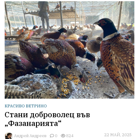
КРАСИВО ВЕТРИНО
Стани доброволец във
„Фазанарията“
22 МАЙ, 2025
Aндрей Андреев
0
824