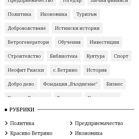
Предприемачество
Тогедър
Лични финанси
Политика
Икономика
Туризъм
Доброволстване
Истински истории
Ветрогенератори
Обучения
Инвестиции
Строителство
Библиотека
Култура
Спорт
Неофит Рилски
с. Ветрино
История
Добро дело
Фондация „Въздигане“
Бизнес
Красиво Ветрино
Развитие
Криминално
РУБРИКИ
Фондация Въздигане
Общество
Семинари
Политика
Предприемачество
Автосъбитие
Празници
Розариумът
Красиво Ветрино
Икономика