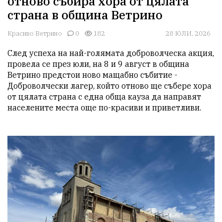
отново събира хора от цялата
страна в община Ветрино
Красиво Ветрино
0
182
28 ЮЛИ, 2026
След успеха на най-голямата доброволческа акция, 
провела се през юли, на 8 и 9 август в община 
Ветрино предстои ново мащабно събитие - 
Доброволчески лагер, който отново ще събере хора 
от цялата страна с една обща кауза да направят 
населените места още по-красиви и приветливи.