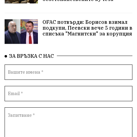
Детски лагер
Вяра
Евроатлантизъм
Историческа живопис
Училище
OFAC потвърди: Борисов взимал
подкупи, Пеевски вече 5 години в
Народно читалище
Изобразително изкуство
списъка "Магнитски" за корупция
български художници
Традиции
Дом
ЗА ВРЪЗКА С НАС
Семейство
Новости
Български Юнак
Възстановки
"Наедно"
ханът
книги
благотворителност
Красиво Ветрино
медии
Родолюбие
обучение
Доброплодно
Духовност
Земеделие
Иновации
Тракийски университет
Услуги
Творчество