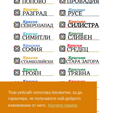
Този уебсайт използва бисквитки, за да
гарантира, че получавате най-доброто
изживяване от него.
Научете повече