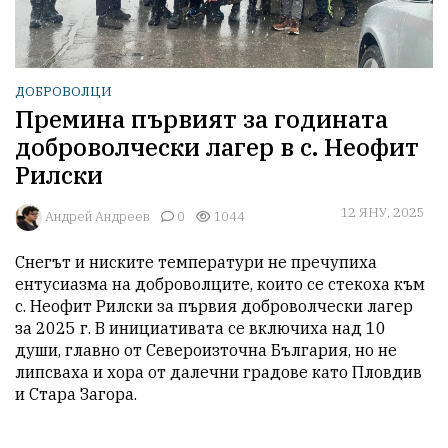
ДОБРОВОЛЦИ
Премина първият за годината
доброволчески лагер в с. Неофит
Рилски
12 ЯНУ, 2025
Aндрей Андреев
0
1044
Снегът и ниските температури не пречупиха 
ентусиазма на доброволците, които се стекоха към 
с. Неофит Рилски за първия доброволчески лагер 
за 2025 г. В инициативата се включиха над 10 
души, главно от Североизточна България, но не 
липсваха и хора от далечни градове като Пловдив 
и Стара Загора.