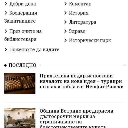
Партия "Величие"
Здраве
Добри дела
Коментар
Кооперация
История
СУ „Христо Ботев“ – Ветрино
Вълчи дол
Защитниците
Литература
Добър живот
Образование
Свят
През очите на
Здраве
библиотекаря
Предстоящи
Доброволчески дейности
Исторически парк
Пожелахте да видите
Забавления
Второ българско царство
Храна от село
ПОСЛЕДНО
Лична инициатива
Приятелски подарък постави
Здравословно
Изкуство
Заедно за България
началото на нова идея – турнири
по шах и табла в с. Неофит Рилски
Актуално
Стрелба с лък
Образователно
За нашите деца
Успехи
Величие
Община Ветрино предприема
дългосрочни мерки за
Красиво Ветрино
защитниците
ограничаване на
безстопанствените кучета