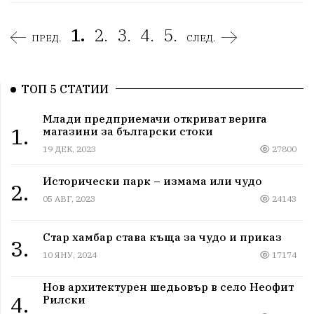
1.
2.
3.
4.
5.
ПРЕД.
СЛЕД.
ТОП 5 СТАТИИ
Млади предприемачи откриват верига
1.
магазини за български стоки
19 ДЕК, 2023
27800
Исторически парк – измама или чудо
2.
05 АВГ, 2023
24143
Стар хамбар става къща за чудо и приказ
3.
10 ЯНУ, 2024
17174
Нов архитектурен шедьовър в село Неофит
4.
Рилски