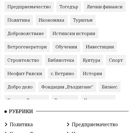
Предприемачество
Тогедър
Лични финанси
Политика
Икономика
Туризъм
Доброволстване
Истински истории
Ветрогенератори
Обучения
Инвестиции
Строителство
Библиотека
Култура
Спорт
Неофит Рилски
с. Ветрино
История
Добро дело
Фондация „Въздигане“
Бизнес
Красиво Ветрино
Развитие
Криминално
РУБРИКИ
Фондация Въздигане
Общество
Семинари
Политика
Предприемачество
Автосъбитие
Празници
Розариумът