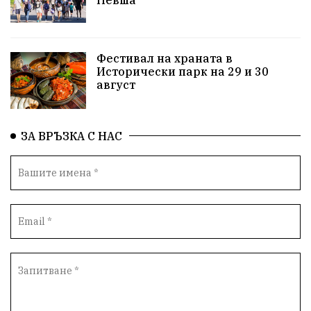
Детски лагер
Вяра
Евроатлантизъм
Историческа живопис
Училище
Фестивал на храната в
Исторически парк на 29 и 30
Народно читалище
Изобразително изкуство
август
български художници
Традиции
Дом
ЗА ВРЪЗКА С НАС
Семейство
Новости
Български Юнак
Възстановки
"Наедно"
ханът
книги
благотворителност
Красиво Ветрино
медии
Родолюбие
обучение
Доброплодно
Духовност
Земеделие
Иновации
Тракийски университет
Услуги
Творчество