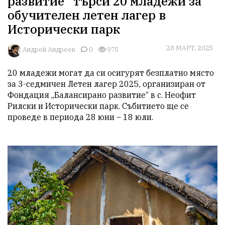
развитие“ търси 20 младежи за
обучителен летен лагер в
Исторически парк
28 МАРТ, 2025
Aндрей Андреев
0
975
20 младежи могат да си осигурят безплатно място 
за 3-седмичен Летен лагер 2025, организиран от 
Фондация „Балансирано развитие“ в с. Неофит 
Рилски и Исторически парк. Събитието ще се 
проведе в периода 28 юни – 18 юли.