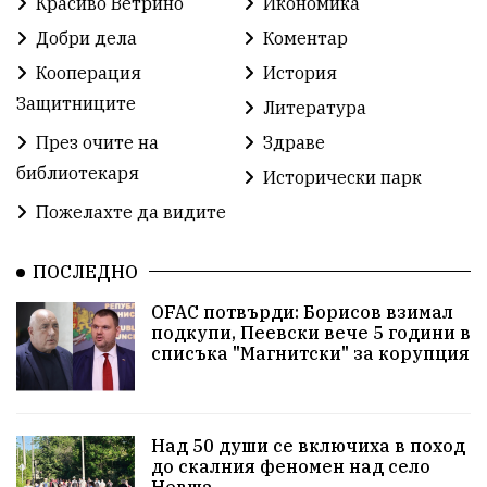
Красиво Ветрино
Икономика
Партия "Величие"
Здраве
Добри дела
Коментар
Кооперация
История
СУ „Христо Ботев“ – Ветрино
Вълчи дол
Защитниците
Литература
Добър живот
Образование
Свят
През очите на
Здраве
библиотекаря
Предстоящи
Доброволчески дейности
Исторически парк
Пожелахте да видите
Забавления
Второ българско царство
Храна от село
ПОСЛЕДНО
Лична инициатива
OFAC потвърди: Борисов взимал
Здравословно
Изкуство
Заедно за България
подкупи, Пеевски вече 5 години в
списъка "Магнитски" за корупция
Актуално
Стрелба с лък
Образователно
За нашите деца
Успехи
Величие
Над 50 души се включиха в поход
до скалния феномен над село
Красиво Ветрино
защитниците
Невша