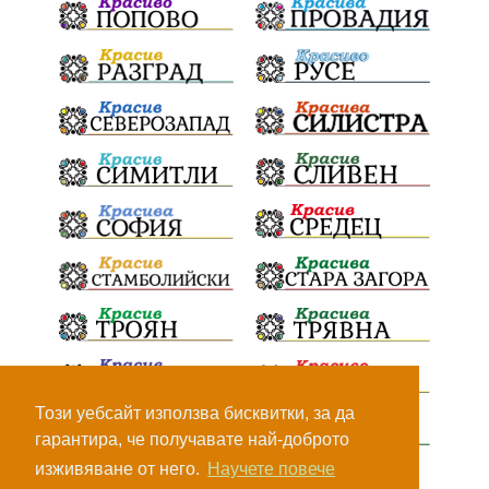
Този уебсайт използва бисквитки, за да
гарантира, че получавате най-доброто
изживяване от него.
Научете повече