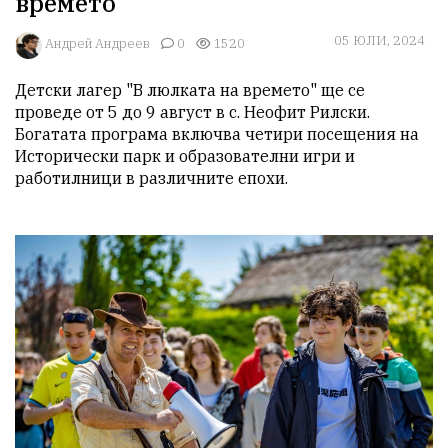
времето"
05 ЮЛИ, 2024
Aндрей Андреев
0
1520
Детски лагер "В люлката на времето" ще се 
проведе от 5 до 9 август в с. Неофит Рилски. 
Богатата програма включва четири посещения на 
Исторически парк и образователни игри и 
работилници в различните епохи.