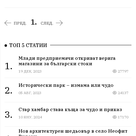
1.
ПРЕД.
СЛЕД.
ТОП 5 СТАТИИ
Млади предприемачи откриват верига
1.
магазини за български стоки
19 ДЕК, 2023
27797
Исторически парк – измама или чудо
2.
05 АВГ, 2023
24137
Стар хамбар става къща за чудо и приказ
3.
10 ЯНУ, 2024
17170
Нов архитектурен шедьовър в село Неофит