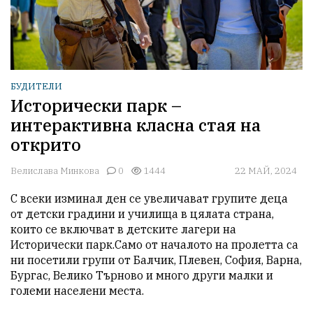
БУДИТЕЛИ
Исторически парк –
интерактивна класна стая на
открито
Велислава Минкова
0
1444
22 МАЙ, 2024
С всеки изминал ден се увеличават групите деца 
от детски градини и училища в цялата страна, 
които се включват в детските лагери на 
Исторически парк.Само от началото на пролетта са 
ни посетили групи от Балчик, Плевен, София, Варна, 
Бургас, Велико Търново и много други малки и 