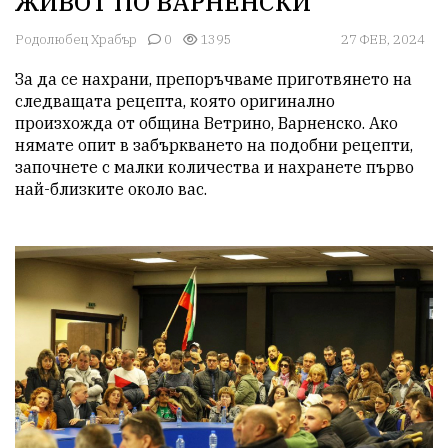
ЖИВОТ ПО ВАРНЕНСКИ
Родолюбец Храбър
0
1395
27 ФЕВ, 2024
За да се нахрани, препоръчваме приготвянето на 
следващата рецепта, която оригинално 
произхожда от община Ветрино, Варненско. Ако 
нямате опит в забъркването на подобни рецепти, 
започнете с малки количества и нахранете първо 
най-близките около вас.