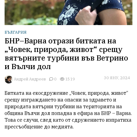
БЪЛГАРИЯ
БНР–Варна отрази битката на
„Човек, природа, живот“ срещу
вятърните турбини във Ветрино
и Вълчи дол
30 ЯНУ, 2024
Aндрей Андреев
0
1519
Битката на екосдружение „Човек, природа, живот“ 
срещу изграждането на опасни за здравето и 
природата вятърни турбини на територията на 
община Вълчи дол попадна в ефира на БНР – Варна. 
Това се случи, след като от сдружението изпратиха 
прессъобщение до медията.