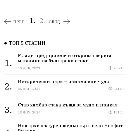
1.
2.
ПРЕД.
СЛЕД.
ТОП 5 СТАТИИ
Млади предприемачи откриват верига
1.
магазини за български стоки
19 ДЕК, 2023
27803
Исторически парк – измама или чудо
2.
05 АВГ, 2023
24143
Стар хамбар става къща за чудо и приказ
3.
10 ЯНУ, 2024
17175
Нов архитектурен шедьовър в село Неофит
Рилски