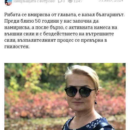
31 ЯНУ, 2024
Танцуващата с ветрове
0
1247
Рибата се вмирисва от главата, е казал българинът. 
Преди близо 50 години у нас започна да 
намирисва, а после бързо, с активната намеса на 
външни сили и с бездействието на вътрешните 
сили, възпалителният процес се превърна в 
гнилостен. 