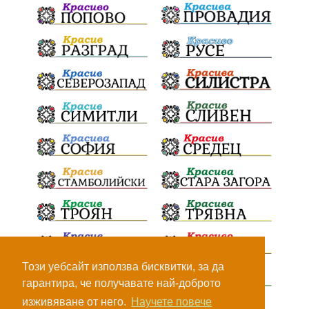
Този уебсайт използва бисквитки, за да
гарантира, че получавате най-доброто
изживяване от него.
Научете повече