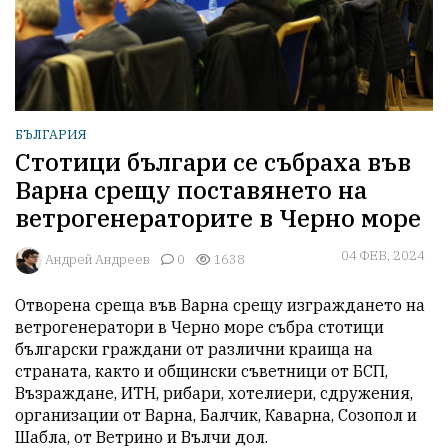
БЪЛГАРИЯ
Стотици българи се събраха във
Варна срещу поставянето на
ветрогенераторите в Черно море
04 ФЕВ, 2024
Aндрей Андреев
0
1638
Отворена среща във Варна срещу изграждането на 
ветрогенератори в Черно море събра стотици 
български граждани от различни краища на 
страната, както и общински съветници от БСП, 
Възраждане, ИТН, рибари, хотелиери, сдружения, 
организации от Варна, Балчик, Каварна, Созопол и 
Шабла, от Ветрино и Вълчи дол.