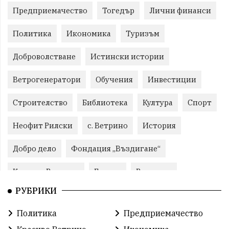
Предприемачество
Тогедър
Лични финанси
Политика
Икономика
Туризъм
Доброволстване
Истински истории
Ветрогенератори
Обучения
Инвестиции
Строителство
Библиотека
Култура
Спорт
Неофит Рилски
с. Ветрино
История
Добро дело
Фондация „Въздигане“
Красиво Ветрино
Бизнес
Развитие
РУБРИКИ
Криминално
Фондация Въздигане
Общество
Политика
Предприемачество
Семинари
Автосъбитие
Празници