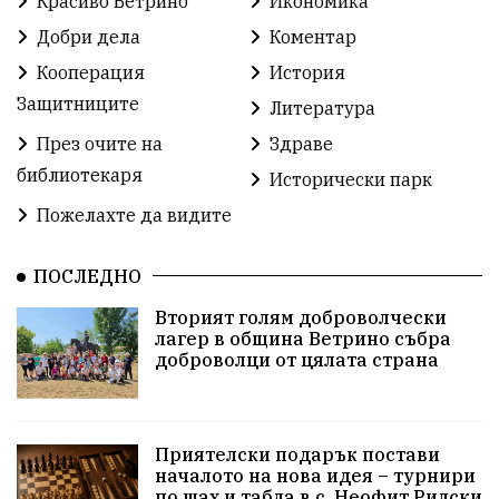
Красиво Ветрино
Икономика
Розариумът
Партия "Величие"
Здраве
Добри дела
Коментар
Кооперация
История
СУ „Христо Ботев“ – Ветрино
Вълчи дол
Защитниците
Литература
Добър живот
Образование
Свят
През очите на
Здраве
библиотекаря
Предстоящи
Доброволчески дейности
Исторически парк
Пожелахте да видите
Забавления
Второ българско царство
Храна от село
ПОСЛЕДНО
Лична инициатива
Вторият голям доброволчески
Здравословно
Изкуство
Заедно за България
лагер в община Ветрино събра
доброволци от цялата страна
Актуално
Стрелба с лък
Образователно
За нашите деца
Успехи
Величие
Приятелски подарък постави
началото на нова идея – турнири
Красиво Ветрино
защитниците
по шах и табла в с. Неофит Рилски