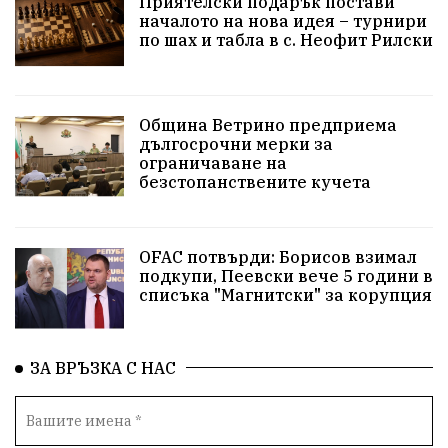
Приятелски подарък постави
Здравословно
Изкуство
Заедно за България
началото на нова идея – турнири
по шах и табла в с. Неофит Рилски
Актуално
Стрелба с лък
Образователно
За нашите деца
Успехи
Величие
Община Ветрино предприема
дългосрочни мерки за
Красиво Ветрино
защитниците
ограничаване на
безстопанствените кучета
Детски лагер
Вяра
Евроатлантизъм
Историческа живопис
Училище
OFAC потвърди: Борисов взимал
подкупи, Пеевски вече 5 години в
Народно читалище
Изобразително изкуство
списъка "Магнитски" за корупция
български художници
Традиции
Дом
ЗА ВРЪЗКА С НАС
Семейство
Новости
Български Юнак
Възстановки
"Наедно"
ханът
книги