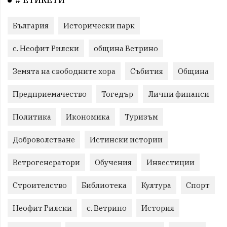
# ЕТИКЕТИ
България
Исторически парк
с. Неофит Рилски
община Ветрино
Земята на свободните хора
Събития
Община
Предприемачество
Тогедър
Лични финанси
Политика
Икономика
Туризъм
Доброволстване
Истински истории
Ветрогенератори
Обучения
Инвестиции
Строителство
Библиотека
Култура
Спорт
Неофит Рилски
с. Ветрино
История