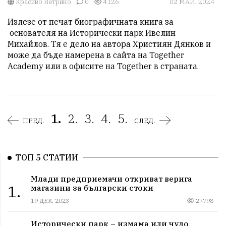
Красиво Ветрино
0
4126
02 МАЙ, 2024
Излезе от печат биографичната книга за 
 основателя на Исторически парк Ивелин 
Михайлов. Тя е дело на автора Християн Дянков и 
може да бъде намерена в сайта на Together 
Academy или в офисите на Together в страната.
1.
2.
3.
4.
5.
ПРЕД.
СЛЕД.
ТОП 5 СТАТИИ
Млади предприемачи откриват верига
1.
магазини за български стоки
19 ДЕК, 2023
27798
Исторически парк – измама или чудо