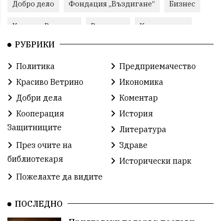
Добро дело
Фондация „Въздигане“
Бизнес
Красиво Ветрино
Развитие
Криминално
РУБРИКИ
Фондация Въздигане
Общество
Семинари
Политика
Предприемачество
Автосъбитие
Празници
Розариумът
Красиво Ветрино
Икономика
Партия "Величие"
Здраве
Добри дела
Коментар
Кооперация
История
СУ „Христо Ботев“ – Ветрино
Вълчи дол
Защитниците
Литература
Добър живот
Образование
Свят
През очите на
Здраве
библиотекаря
Предстоящи
Доброволчески дейности
Исторически парк
Пожелахте да видите
Забавления
Второ българско царство
Храна от село
ПОСЛЕДНО
Лична инициатива