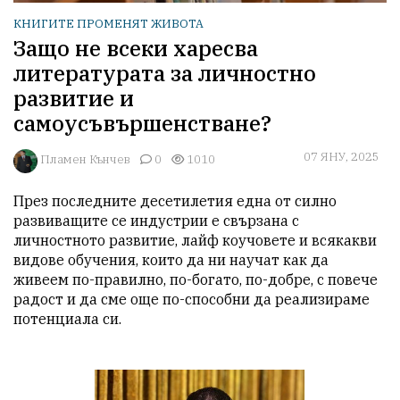
КНИГИТЕ ПРОМЕНЯТ ЖИВОТА
Защо не всеки харесва
литературата за личностно
развитие и
самоусъвършенстване?
07 ЯНУ, 2025
Пламен Кънчев
0
1010
През последните десетилетия една от силно 
развиващите се индустрии е свързана с 
личностното развитие, лайф коучовете и всякакви 
видове обучения, които да ни научат как да 
живеем по-правилно, по-богато, по-добре, с повече 
радост и да сме още по-способни да реализираме 
потенциала си. 