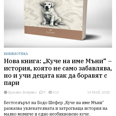
БИБЛИОТЕКА
Нова книга: „Куче на име Мъни“ –
история, която не само забавлява,
но и учи децата как да боравят с
пари
Красиво Ветрино
0
613
14 МАЙ, 2025
Бестселърът на Бодо Шефер „Куче на име Мъни“ 
разказва увлекателната и затрогваща история на 
малко момиче и едно необикновено куче. 