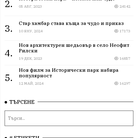
2.
05 АВГ, 2023
24142
Стар хамбар става къща за чудо и приказ
3.
10 ЯНУ, 2024
17173
Нов архитектурен шедьовър в село Неофит
4.
Рилски
19 ДЕК, 2023
16857
Нов филм за Исторически парк набира
5.
популярност
12 МАЙ, 2024
16297
ТЪРСЕНЕ