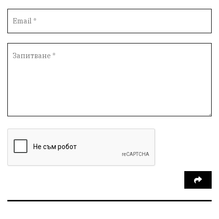
благотворителност
Красиво Ветрино
медии
Родолюбие
обучение
Доброплодно
Духовност
Земеделие
Иновации
Тракийски университет
Услуги
Творчество
Технологии
Трежър
Самодейност
Настаняване
Справедливост
Реклама
Райско място
Хамбар
Имот
Зимна приказка
Красота
Асеневци
Езда
Виртуална разходка из епохите
8 - ми март
С грижа за околната среда
кауза
Средно село