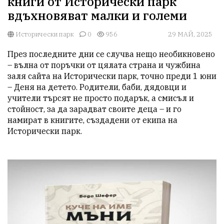
книги от Исторически парк
вдъхновяват малки и големи
Исторически парк
0
956
29 МАЙ, 2025
През последните дни се случва нещо необикновено 
– вълна от поръчки от цялата страна и чужбина 
заля сайта на Исторически парк, точно преди 1 юни 
– Деня на детето. Родители, баби, дядовци и 
учители търсят не просто подарък, а смисъл и 
стойност, за да зарадват своите деца – и го 
намират в книгите, създадени от екипа на 
Исторически парк.