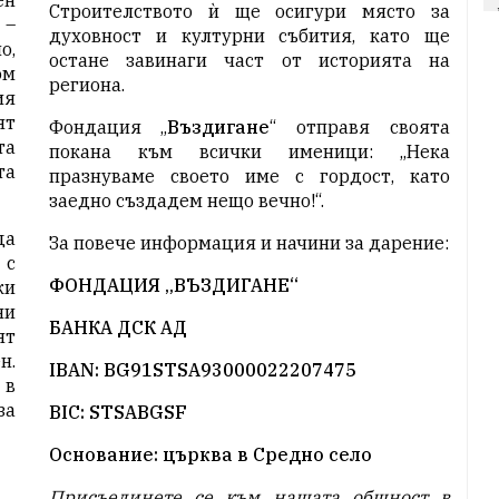
ен
Строителството ѝ ще осигури място за
 –
духовност и културни събития, като ще
о,
остане завинаги част от историята на
ом
региона.
ия
ят
Фондация „
Въздигане
“ отправя своята
та
покана към всички именици: „Нека
та
празнуваме своето име с гордост, като
заедно създадем нещо вечно!“.
да
За повече информация и начини за дарение:
 с
ФОНДАЦИЯ „ВЪЗДИГАНЕ“
ки
ни
БАНКА ДСК АД
ят
н.
IBAN: BG91STSA93000022207475
 в
за
BIC: STSABGSF
Основание: църква в Средно село
Присъединете се към нашата общност в