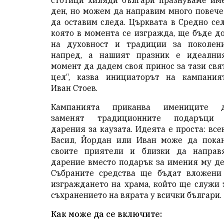
стотици хиляди българи празнуваме им
ден, но можем да направим много повече
да оставим следа. Църквата в Средно сел
която в момента се изгражда, ще бъде д
на духовност и традиции за поколен
напред, а нашият празник е идеални
момент да дадем своя принос за тази свя
цел“, казва инициаторът на кампания
Иван Стоев.
Кампанията приканва имениците 
заменят традиционните подаръци
дарения за каузата. Идеята е проста: все
Васил, Йордан или Иван може да пока
своите приятели и близки да направ
дарение вместо подарък за имения му де
Събраните средства ще бъдат вложени
изграждането на храма, който ще служи 
съхранението на вярата у всички българи.
Как може да се включите: