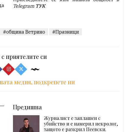
да
Telegram
ТУК
#община Ветрино
#Празници
 с приятелите си
шата медия, подкрепете ни
Предишна
Журналист е заплашен с
убийство и е намерил некролог,
защото е разкрил Пеевски.