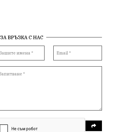
Справедливост
Реклама
Райско място
Хамбар
Имот
Зимна приказка
Красота
Асеневци
ЗА ВРЪЗКА С НАС
Езда
Виртуална разходка из епохите
8 - ми март
С грижа за околната среда
кауза
Средно село
Нови пазар
Девня
литература
Белоградец
добрият пример
провадия
млада гвардия
транспорт
медии