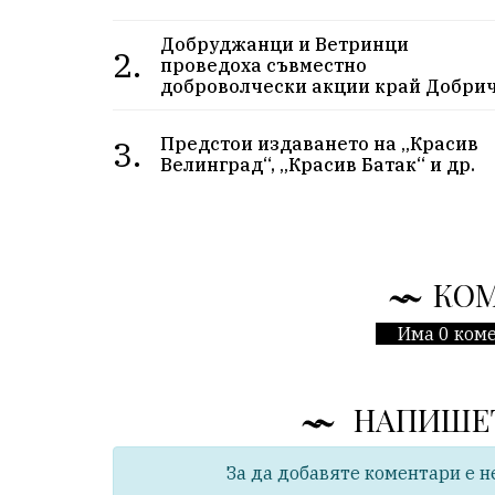
Добруджанци и Ветринци
2.
проведоха съвместнo
доброволчески акции край Добри
3.
Предстои издаването на „Красив
Велинград“, „Красив Батак“ и др.
КО
Има 0 коме
НАПИШЕ
За да добавяте коментари е н