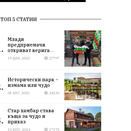
ТОП 5 СТАТИИ
Млади
предприемачи
.
откриват верига
магазини за
19 ДЕК, 2023
27797
български стоки
Исторически парк –
.
измама или чудо
05 АВГ, 2023
24136
Стар хамбар става
къща за чудо и
.
приказ
10 ЯНУ, 2024
17170