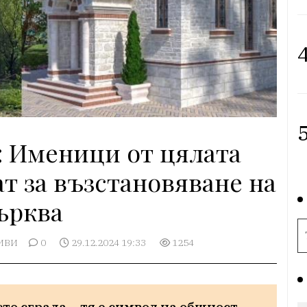
4
5
а: Именици от цялата
ат за възстановяване на
ърква
ИВИ
0
29.12.2024 19:33
1254
то сграда – тя е символ на общност, 