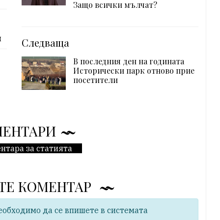
Защо всички мълчат?
ч
Следваща
В последния ден на годината
Исторически парк отново прие
посетители
МЕНТАРИ
нтара за статията
ТЕ КОМЕНТАР
еобходимо да се впишете в системата