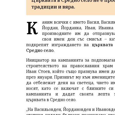
традиции и вяра.
К
аним всички с името Васил, Василк
Йордан, Йорданка, Иван, Иванка
производните им да отпразнув
своя имен ден със смисъл – ка
подкрепят изграждането на
църквата
Средно село
.
Инициатор на кампанията за подпомага
строителството на православния храм
Иван Стоев, който също празнува имен д
през януари. Призивът му към имениците
да отбележат деня на светеца, чието и
носят, като се включат с близките си
кампанията и дадат своята лепта 
църквата в Средно село.
„На Васильовден, Йордановден и Ивановд