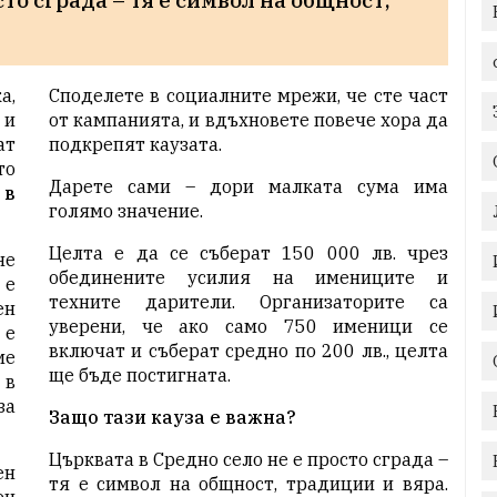
а,
Споделете в социалните мрежи, че сте част
 и
от кампанията, и вдъхновете повече хора да
ат
подкрепят каузата.
то
Дарете сами – дори малката сума има
 в
голямо значение.
Целта е да се съберат 150 000 лв. чрез
не
обединените усилия на имениците и
 е
техните дарители. Организаторите са
ен
уверени, че ако само 750 именици се
 е
включат и съберат средно по 200 лв., целта
ме
ще бъде постигната.
 в
за
Защо тази кауза е важна?
Църквата в Средно село не е просто сграда –
ен
тя е символ на общност, традиции и вяра.