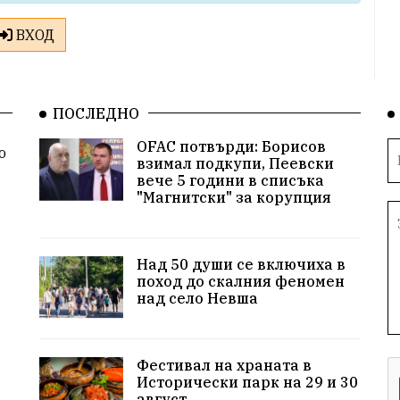
ВХОД
ПОСЛЕДНО
OFAC потвърди: Борисов
о
взимал подкупи, Пеевски
вече 5 години в списъка
"Магнитски" за корупция
Над 50 души се включиха в
поход до скалния феномен
над село Невша
Фестивал на храната в
Исторически парк на 29 и 30
август