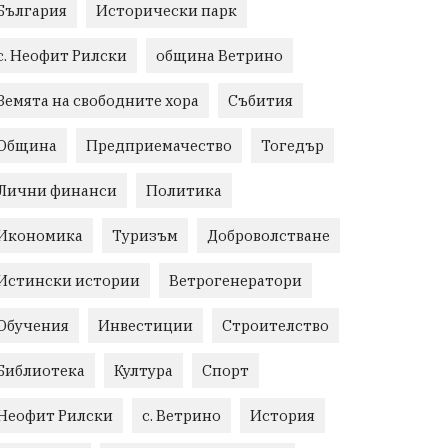
България
Исторически парк
с. Неофит Рилски
община Ветрино
Земята на свободните хора
Събития
Община
Предприемачество
Тогедър
Лични финанси
Политика
Икономика
Туризъм
Доброволстване
Истински истории
Ветрогенератори
Обучения
Инвестиции
Строителство
Библиотека
Култура
Спорт
Неофит Рилски
с. Ветрино
История