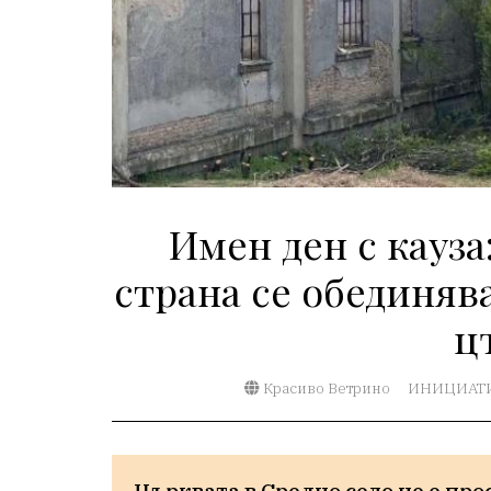
Имен ден с кауз
страна се обединяв
ц
Красиво Ветрино
ИНИЦИАТ
Църквата в Средно село не е прос