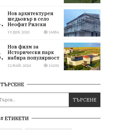
Нов архитектурен
шедьовър в село
.
Неофит Рилски
19 ДЕК, 2023
16856
Нов филм за
Исторически парк
.
набира популярност
12 МАЙ, 2024
16292
ТЪРСЕНЕ
# ЕТИКЕТИ