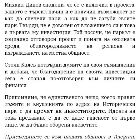
Михаил Динев сподели, че се е включил в проекта,
защото е търсил начин и е получил възможност не
как да спечели пари, а как да не загуби своите
пари. Твърди, че е доволен от вложението си и това
е първата му инвестиция. Той посочи, че паркът е
социално отговорен проект и помага на околната
среда, облагородяването на региона и
изграждането на местна общност.
Стоян Калев потвърди думите на своя съмишленик
и добави, че благодарение на своята инвестиция
сега е станал по-отговорен към личните си
финанси.
Припомняме, че единственото нещо, което правят
лъжите и внушенията по адрес на Исторически
парк, е да
пречат на инвеститорите
. Идеята на
това предаване е да се даде гласност от първо
лице, за да бъдат оборени клеветите.
Присъединете се към нашата общност в Telegram