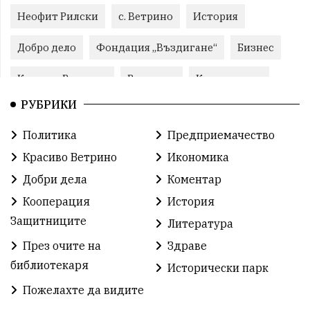
Неофит Рилски
с. Ветрино
История
Добро дело
Фондация „Въздигане“
Бизнес
Красиво Ветрино
Развитие
Криминално
РУБРИКИ
Фондация Въздигане
Общество
Семинари
Политика
Предприемачество
Автосъбитие
Празници
Розариумът
Красиво Ветрино
Икономика
Партия "Величие"
Здраве
Добри дела
Коментар
Кооперация
История
СУ „Христо Ботев“ – Ветрино
Вълчи дол
Защитниците
Литература
Добър живот
Образование
Свят
През очите на
Здраве
библиотекаря
Предстоящи
Доброволчески дейности
Исторически парк
Пожелахте да видите
Забавления
Второ българско царство