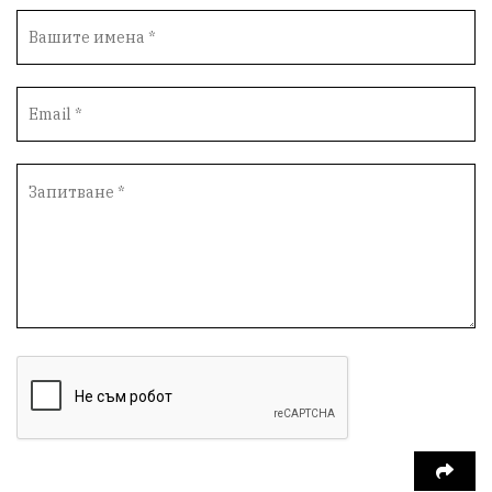
Възстановки
"Наедно"
ханът
книги
благотворителност
Красиво Ветрино
медии
Родолюбие
обучение
Доброплодно
Духовност
Земеделие
Иновации
Тракийски университет
Услуги
Творчество
Технологии
Трежър
Самодейност
Настаняване
Справедливост
Реклама
Райско място
Хамбар
Имот
Зимна приказка
Красота
Асеневци
Езда
Виртуална разходка из епохите
8 - ми март