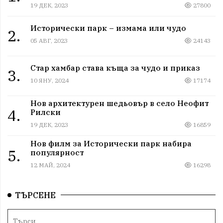
19 ДЕК, 2023
27800
Исторически парк – измама или чудо
2.
05 АВГ, 2023
24143
Стар хамбар става къща за чудо и приказ
3.
10 ЯНУ, 2024
17174
Нов архитектурен шедьовър в село Неофит
4.
Рилски
19 ДЕК, 2023
16859
Нов филм за Исторически парк набира
5.
популярност
12 МАЙ, 2024
16298
ТЪРСЕНЕ