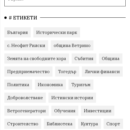
# ЕТИКЕТИ
България
Исторически парк
с. Неофит Рилски
община Ветрино
Земята на свободните хора
Събития
Община
Предприемачество
Тогедър
Лични финанси
Политика
Икономика
Туризъм
Доброволстване
Истински истории
Ветрогенератори
Обучения
Инвестиции
Строителство
Библиотека
Култура
Спорт