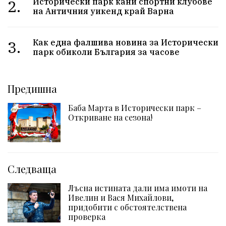
2.
Исторически парк кани спортни клубове
на Античния уикенд край Варна
3.
Как една фалшива новина за Исторически
парк обиколи България за часове
Предишна
Баба Марта в Исторически парк –
Откриване на сезона!
Следваща
Лъсна истината дали има имоти на
Ивелин и Вася Михайлови,
придобити с обстоятелствена
проверка