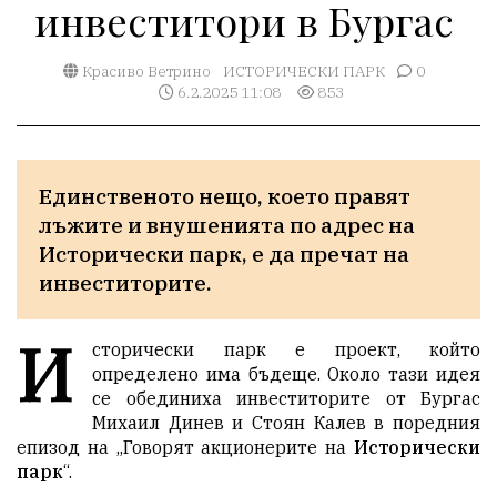
инвеститори в Бургас
Красиво Ветрино
ИСТОРИЧЕСКИ ПАРК
0
6.2.2025 11:08
853
Eдинственото нещо, което правят 
лъжите и внушенията по адрес на 
Исторически парк, е да пречат на 
инвеститорите.
И
сторически парк е проект, който
определено има бъдеще. Около тази идея
се обединиха инвеститорите от Бургас
Михаил Динев и Стоян Калев в поредния
епизод на „Говорят акционерите на
Исторически
парк
“.