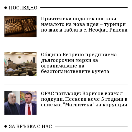
Храна от село
ПОСЛЕДНО
Лична инициатива
Приятелски подарък постави
Здравословно
Изкуство
Заедно за България
началото на нова идея – турнири
по шах и табла в с. Неофит Рилски
Актуално
Стрелба с лък
Образователно
За нашите деца
Успехи
Величие
Община Ветрино предприема
дългосрочни мерки за
Красиво Ветрино
защитниците
ограничаване на
безстопанствените кучета
Детски лагер
Вяра
Евроатлантизъм
Историческа живопис
Училище
OFAC потвърди: Борисов взимал
подкупи, Пеевски вече 5 години в
Народно читалище
Изобразително изкуство
списъка "Магнитски" за корупция
български художници
Традиции
Дом
ЗА ВРЪЗКА С НАС
Семейство
Новости
Български Юнак