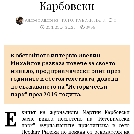
Карбовски
Aндрей Андреев
ИСТОРИЧЕСКИ ПАРК
0
20.1.2024 22:29
8956
В обстойното интервю Ивелин 
Михайлов разказа повече за своето 
минало, предприемачески опит през 
годините и обстоятелствата, довели 
до създаването на "Исторически 
парк" през 2019 година.
Е
кипът на журналиста Мартин Карбовски
засне видео, посветено на "Исторически
парк". Журналистите пристигнаха в село
Неофит Рилски по покана от основателя на