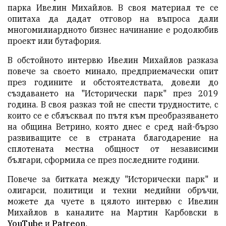
парка Ивелин Михайлов. В своя материал те се
опитаха да дадат отговор на въпроса дали
многомилиардното бизнес начинание е родолюбив
проект или бутафория.
В обстойното интервю Ивелин Михайлов разказа
повече за своето минало, предприемачески опит
през годините и обстоятелствата, довели до
създаването на "Исторически парк" през 2019
година. В своя разказ той не спести трудностите, с
които се е сблъсквал по пътя към преобразяването
на община Ветрино, която днес е сред най-бързо
развиващите се в страната благодарение на
сплотената местна общност от независими
българи, сформила се през последните години.
Повече за битката между "Исторически парк" и
олигарси, политици и техни медийни обръчи,
можете да чуете в цялото интервю с Ивелин
Михайлов в каналите на Мартин Карбовски в
YouTube
и
Patreon
.