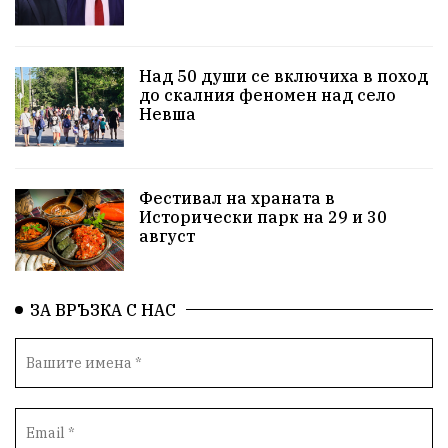
Актуално
Стрелба с лък
Образователно
За нашите деца
Успехи
Величие
Над 50 души се включиха в поход
до скалния феномен над село
Красиво Ветрино
защитниците
Невша
Детски лагер
Вяра
Евроатлантизъм
Историческа живопис
Училище
Фестивал на храната в
Исторически парк на 29 и 30
Народно читалище
Изобразително изкуство
август
български художници
Традиции
Дом
ЗА ВРЪЗКА С НАС
Семейство
Новости
Български Юнак
Възстановки
"Наедно"
ханът
книги
благотворителност
Красиво Ветрино
медии