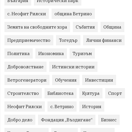
България
Исторически парк
с. Неофит Рилски
община Ветрино
Земята на свободните хора
Събития
Община
Предприемачество
Тогедър
Лични финанси
Политика
Икономика
Туризъм
Доброволстване
Истински истории
Ветрогенератори
Обучения
Инвестиции
Строителство
Библиотека
Култура
Спорт
Неофит Рилски
с. Ветрино
История
Добро дело
Фондация „Въздигане“
Бизнес