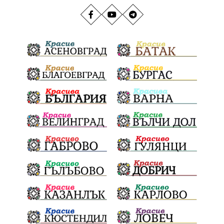
добрият пример
провадия
млада гвардия
транспорт
медии