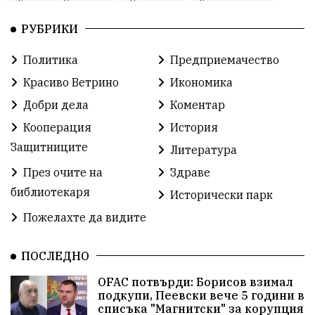
Красиво Ветрино
Развитие
Криминално
РУБРИКИ
Фондация Въздигане
Общество
Семинари
Политика
Предприемачество
Автосъбитие
Празници
Розариумът
Красиво Ветрино
Икономика
Партия "Величие"
Здраве
Добри дела
Коментар
Кооперация
История
СУ „Христо Ботев“ – Ветрино
Вълчи дол
Защитниците
Литература
Добър живот
Образование
Свят
През очите на
Здраве
библиотекаря
Предстоящи
Доброволчески дейности
Исторически парк
Пожелахте да видите
Забавления
Второ българско царство
Храна от село
ПОСЛЕДНО
Лична инициатива
OFAC потвърди: Борисов взимал
Здравословно
Изкуство
Заедно за България
подкупи, Пеевски вече 5 години в
списъка "Магнитски" за корупция