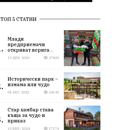
ТОП 5 СТАТИИ
Млади
предприемачи
.
откриват верига
магазини за
19 ДЕК, 2023
27800
български стоки
Исторически парк –
.
измама или чудо
05 АВГ, 2023
24143
Стар хамбар става
къща за чудо и
.
приказ
10 ЯНУ, 2024
17174