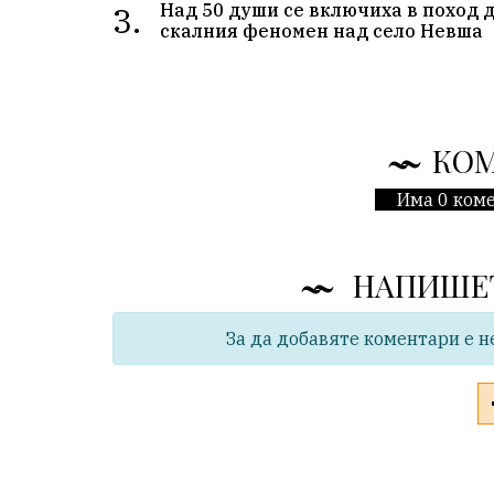
3.
Над 50 души се включиха в поход 
скалния феномен над село Невша
КО
Има 0 коме
НАПИШЕ
За да добавяте коментари е н