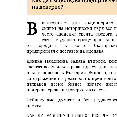
на доверие?
В
последните дни акционерите
екипът на Исторически парк все п
често споделят своята тревога, 
само от ударите срещу проекта, но
от средата, в която български
предприемач е поставен да оцелява.
Доника Найденова задава въпроси, кои
засягат всеки човек, решил да създава не
ново и полезно в България. Въпроси, кои
са отражение на реалността, пред която
изправен всеки бизнес, когато вмес
подкрепа среща недоверие и клевета.
Публикуваме думите ѝ без редакторс
намеса:
КАК ДА РАЗВИВАШ БИЗНЕС, БЕЗ ДА И