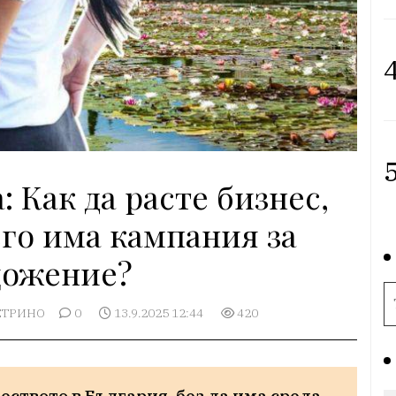
4
5
 Как да расте бизнес,
его има кампания за
ожение?
ЕТРИНО
0
13.9.2025 12:44
420
твото в България, без да има среда 