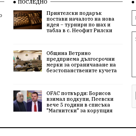
ПОСЛЕДНО
Приятелски подарък
о
постави началото на нова
идея – турнири по шах и
табла в с. Неофит Рилски
Община Ветрино
предприема дългосрочни
мерки за ограничаване на
безстопанствените кучета
OFAC потвърди: Борисов
взимал подкупи, Пеевски
вече 5 години в списъка
"Магнитски" за корупция