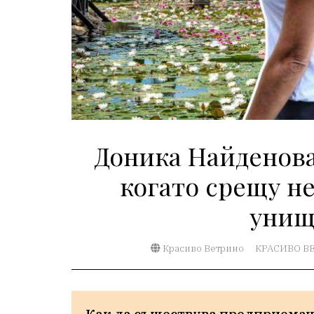
Доника Найденова:
когато срещу н
унищ
Красиво Ветрино
КРАСИВО В
Как да съществува предприемачес