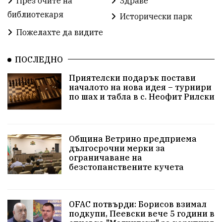
През очите на
Здраве
библиотекаря
Предстоящи
Доброволчески дейности
Исторически парк
Пожелахте да видите
Забавления
Второ българско царство
Храна от село
ПОСЛЕДНО
Лична инициатива
Приятелски подарък постави
Здравословно
Изкуство
Заедно за България
началото на нова идея – турнири
по шах и табла в с. Неофит Рилски
Актуално
Стрелба с лък
Образователно
За нашите деца
Успехи
Величие
Община Ветрино предприема
дългосрочни мерки за
Красиво Ветрино
защитниците
ограничаване на
безстопанствените кучета
Детски лагер
Вяра
Евроатлантизъм
Историческа живопис
Училище
OFAC потвърди: Борисов взимал
подкупи, Пеевски вече 5 години в
Народно читалище
Изобразително изкуство