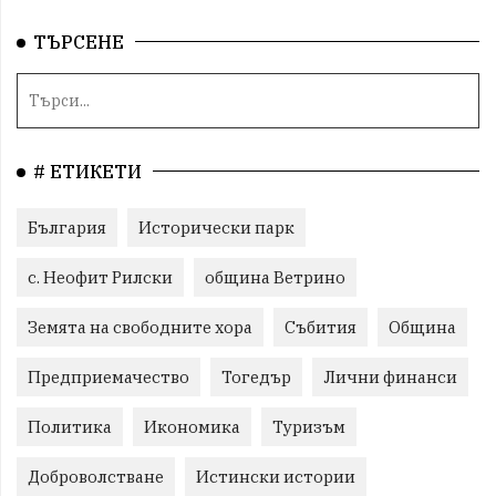
ТЪРСЕНЕ
# ЕТИКЕТИ
България
Исторически парк
с. Неофит Рилски
община Ветрино
Земята на свободните хора
Събития
Община
Предприемачество
Тогедър
Лични финанси
Политика
Икономика
Туризъм
Доброволстване
Истински истории