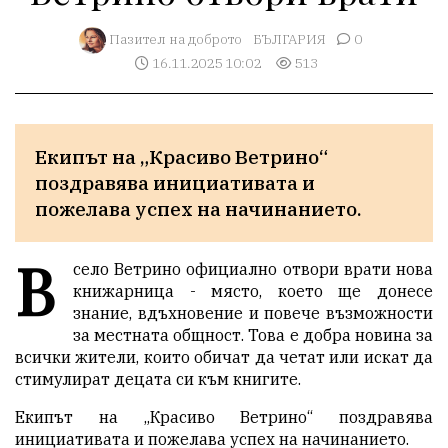
Пазител на доброто
БЪЛГАРИЯ
0
16.11.2025 10:02
513
Екипът на „Красиво Ветрино“ 
поздравява инициативата и 
пожелава успех на начинанието.
В
село Ветрино официално отвори врати нова
книжарница - място, което ще донесе
знание, вдъхновение и повече възможности
за местната общност. Това е добра новина за
всички жители, които обичат да четат или искат да
стимулират децата си към книгите.
Екипът на „Красиво Ветрино“ поздравява
инициативата и пожелава успех на начинанието.