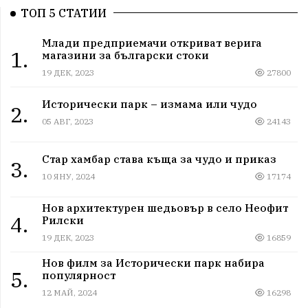
ТОП 5 СТАТИИ
Млади предприемачи откриват верига
1.
магазини за български стоки
19 ДЕК, 2023
27800
Исторически парк – измама или чудо
2.
05 АВГ, 2023
24143
Стар хамбар става къща за чудо и приказ
3.
10 ЯНУ, 2024
17174
Нов архитектурен шедьовър в село Неофит
4.
Рилски
19 ДЕК, 2023
16859
Нов филм за Исторически парк набира
5.
популярност
12 МАЙ, 2024
16298