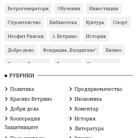
Ветрогенератори
Обучения
Инвестиции
Строителство
Библиотека
Култура
Спорт
Неофит Рилски
с. Ветрино
История
Добро дело
Фондация „Въздигане“
Бизнес
Красиво Ветрино
Развитие
Криминално
РУБРИКИ
Фондация Въздигане
Общество
Семинари
Политика
Предприемачество
Автосъбитие
Празници
Розариумът
Красиво Ветрино
Икономика
Партия "Величие"
Здраве
Добри дела
Коментар
Кооперация
История
СУ „Христо Ботев“ – Ветрино
Вълчи дол
Защитниците
Литература
Добър живот
Образование
Свят