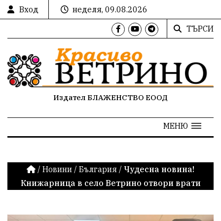
Вход
неделя, 09.08.2026
ТЪРСИ
Издател БЛАЖЕНСТВО ЕООД
МЕНЮ
/
Новини
/
България
/
Чудесна новина!
Книжарница в село Ветрино отвори врати