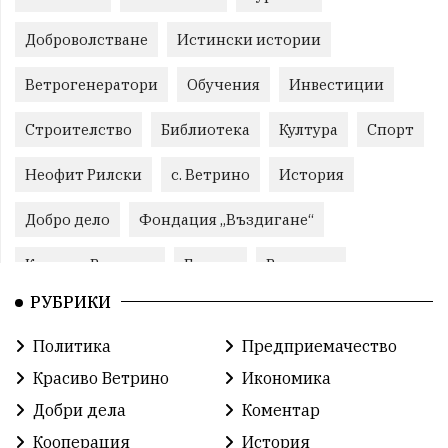
Доброволстване
Истински истории
Ветрогенератори
Обучения
Инвестиции
Строителство
Библиотека
Култура
Спорт
Неофит Рилски
с. Ветрино
История
Добро дело
Фондация „Въздигане“
Красиво Ветрино
Бизнес
Развитие
РУБРИКИ
Криминално
Фондация Въздигане
Общество
Политика
Предприемачество
Семинари
Автосъбитие
Празници
Красиво Ветрино
Икономика
Розариумът
Партия "Величие"
Здраве
Добри дела
Коментар
Кооперация
История
СУ „Христо Ботев“ – Ветрино
Вълчи дол