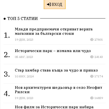
ВХОД
ТОП 5 СТАТИИ
Млади предприемачи откриват верига
1.
магазини за български стоки
19 ДЕК, 2023
27801
Исторически парк – измама или чудо
2.
05 АВГ, 2023
24143
Стар хамбар става къща за чудо и приказ
3.
10 ЯНУ, 2024
17174
Нов архитектурен шедьовър в село Неофит
4.
Рилски
19 ДЕК, 2023
16859
Нов филм за Исторически парк набира