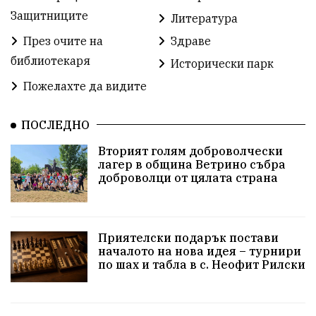
Защитниците
Литература
Добър живот
Образование
Свят
През очите на
Здраве
библиотекаря
Предстоящи
Доброволчески дейности
Исторически парк
Пожелахте да видите
Забавления
Второ българско царство
Храна от село
ПОСЛЕДНО
Лична инициатива
Вторият голям доброволчески
Здравословно
Изкуство
Заедно за България
лагер в община Ветрино събра
доброволци от цялата страна
Актуално
Стрелба с лък
Образователно
За нашите деца
Успехи
Величие
Приятелски подарък постави
началото на нова идея – турнири
Красиво Ветрино
защитниците
по шах и табла в с. Неофит Рилски
Детски лагер
Вяра
Евроатлантизъм
Историческа живопис
Училище