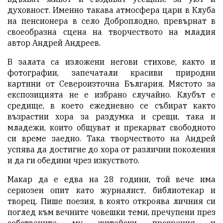
духовност. Именно такава атмосфера цари в Клуба
на пенсионера в село Доброплодно, превърнат в
своеобразна сцена на творчеството на младия
автор Андрей Андреев.
В залата са изложени негови стихове, както и
фотографии, запечатали красиви природни
картини от Североизточна България. Мястото за
експозицията не е избрано случайно. Клубът е
средище, в което ежедневно се събират както
възрастни хора за раздумка и срещи, така и
младежи, които общуват и прекарват свободното
си време заедно. Така творчеството на Андрей
успява да достигне до хора от различни поколения
и да ги обедини чрез изкуството.
Макар да е едва на 28 години, той вече има
сериозен опит като журналист, библиотекар и
творец. Пише поезия, в която откроява личния си
поглед към вечните човешки теми, пречупени през
собствените му житейски прозрения и