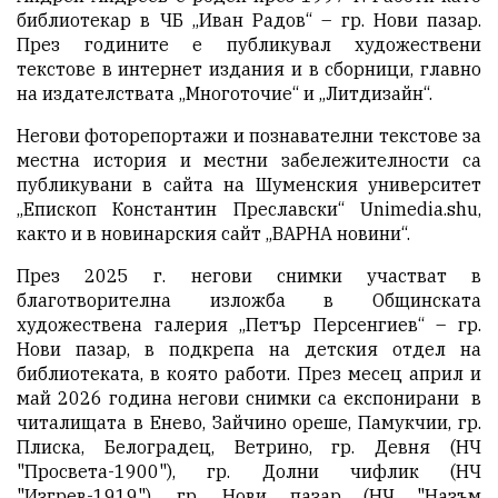
библиотекар в ЧБ „Иван Радов“ – гр. Нови пазар.
През годините е публикувал художествени
текстове в интернет издания и в сборници, главно
на издателствата „Многоточие“ и „Литдизайн“.
Негови фоторепортажи и познавателни текстове за
местна история и местни забележителности са
публикувани в сайта на Шуменския университет
„Епископ Константин Преславски“ Unimedia.shu,
както и в новинарския сайт „ВАРНА новини“.
През 2025 г. негови снимки участват в
благотворителна изложба в Общинската
художествена галерия „Петър Персенгиев“ – гр.
Нови пазар, в подкрепа на детския отдел на
библиотеката, в която работи. През месец април и
май 2026 година негови снимки са експонирани в
читалищата в Енево, Зайчино ореше, Памукчии, гр.
Плиска, Белоградец, Ветрино, гр. Девня (НЧ
"Просвета-1900"), гр. Долни чифлик (НЧ
"Изгрев-1919"), гр. Нови пазар (НЧ "Назъм