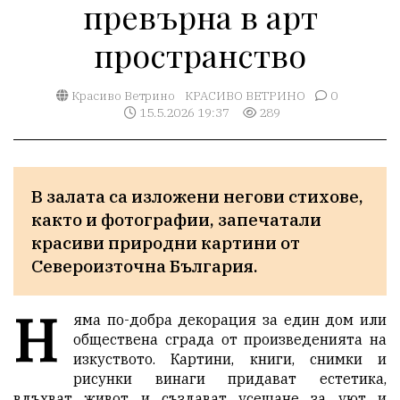
превърна в арт
пространство
Красиво Ветрино
КРАСИВО ВЕТРИНО
0
15.5.2026 19:37
289
В залата са изложени негови стихове, 
както и фотографии, запечатали 
красиви природни картини от 
Североизточна България.
Н
яма по-добра декорация за един дом или
обществена сграда от произведенията на
изкуството. Картини, книги, снимки и
рисунки винаги придават естетика,
вдъхват живот и създават усещане за уют и