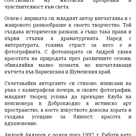
чувствителност към света.
Освен с лириката си, младият автор впечатлява и с
жанровото разнообразие в своето творчество. Той
създава исторически разкази, а също така прави и
първи стъпки в драматургията. Наред с
литературата, голяма страст за него е и
фотографията. С фотоапарата си Андрей улавя
красотата на природата през различните сезони,
обикаляйки малко познати, но впечатляващи
кътчета във Варненския и Шуменския край.
Съчетавайки авторските си стихове, изписани на
ръка с калиграфски почерк, и своите фотографии,
младият творец успява да превърне Клуба на
пенсионера в Доброплодно в истинско арт
пространство, в което изкуството докосва хората и
създава усещане за близост, красота и
вдъхновение.
Андрей Андреев е роден през 1997 г. Работи като