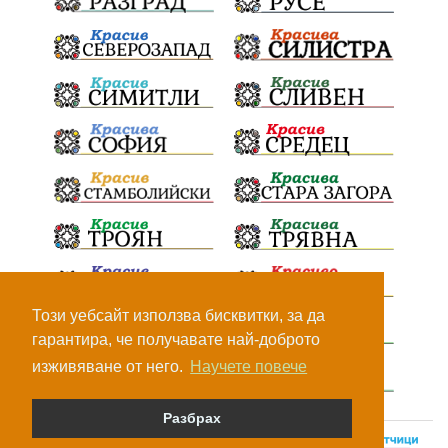
Този уебсайт използва бисквитки, за да
гарантира, че получавате най-доброто
изживяване от него.
Научете повече
Разбрах
© Всички права са запазени, 2026.