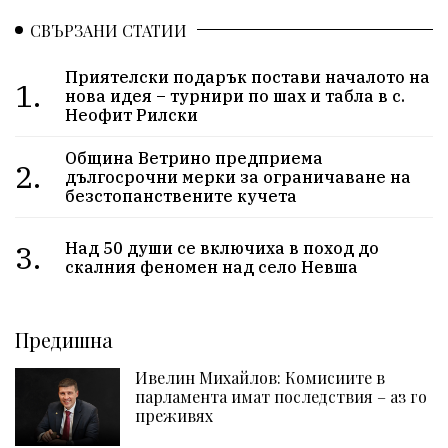
СВЪРЗАНИ СТАТИИ
Приятелски подарък постави началото на
1.
нова идея – турнири по шах и табла в с.
Неофит Рилски
Община Ветрино предприема
2.
дългосрочни мерки за ограничаване на
безстопанствените кучета
3.
Над 50 души се включиха в поход до
скалния феномен над село Невша
Предишна
Ивелин Михайлов: Комисиите в
парламента имат последствия – аз го
преживях