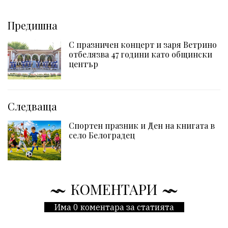
Предишна
С празничен концерт и заря Ветрино
отбелязва 47 години като общински
център
Следваща
Спортен празник и Ден на книгата в
село Белоградец
КОМЕНТАРИ
Има 0 коментара за статията