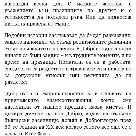
изгражда всеки ден. С малките жестове, с
уважението към празниците на другия и с
готовността да подадеш ръка. Или да поднесеш
питка, направена от сърце.
Подобни истории заслужават да бъдат разказвани,
защото напомнят, че отвъд религиозните различия
стоят човешките отношения. В Доброплодно хората
винаги са били заедно – и в трудните моменти, и по
време на празници. Помагали са си в работата,
споделяли са радостите и тревогите си и никога не
са допускали етносът или религията да ги
разделят.
„Добротата и съпричастността са в основата на
приятелските взаимоотношения, които сме
наследили от нашите предци“, казва кметът. И
цитира думите на поп Добрю, водач на първите
български заселници, дошли в Доброплодно през
80-те години на XIX век, когато селото все още се е
казвало Елес Факъ: