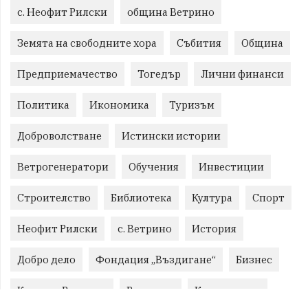
с. Неофит Рилски
община Ветрино
Земята на свободните хора
Събития
Община
Предприемачество
Тогедър
Лични финанси
Политика
Икономика
Туризъм
Доброволстване
Истински истории
Ветрогенератори
Обучения
Инвестиции
Строителство
Библиотека
Култура
Спорт
Неофит Рилски
с. Ветрино
История
Добро дело
Фондация „Въздигане“
Бизнес
Красиво Ветрино
Развитие
Криминално