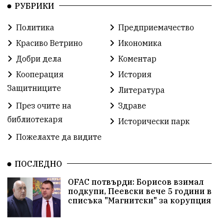
РУБРИКИ
Фондация Въздигане
Общество
Семинари
Политика
Предприемачество
Автосъбитие
Празници
Розариумът
Красиво Ветрино
Икономика
Партия "Величие"
Здраве
Добри дела
Коментар
Кооперация
История
СУ „Христо Ботев“ – Ветрино
Вълчи дол
Защитниците
Литература
Добър живот
Образование
Свят
През очите на
Здраве
библиотекаря
Предстоящи
Доброволчески дейности
Исторически парк
Пожелахте да видите
Забавления
Второ българско царство
Храна от село
ПОСЛЕДНО
Лична инициатива
OFAC потвърди: Борисов взимал
Здравословно
Изкуство
Заедно за България
подкупи, Пеевски вече 5 години в
списъка "Магнитски" за корупция
Актуално
Стрелба с лък
Образователно