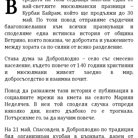
В
най-светлите мюсюлмански празници –
Курбан Байрам, който ще продължи до 30
май. По този повод отправяме сърдечни
благопожелания към всички празнуващи и
споделяме една истинска история от община
Ветрино, която показва, че добротата и уважението
между хората са по-силни от всяко разделение.
Става дума за Доброплодно – село със смесено
население, където повече от 140 години християни
и мюсюлмани живеят заедно в мир,
добросъседство и взаимна почит.
Повод да разкажем тази история е публикация в
социалните мрежи на кмета на селото Мариян
Неделчев. В нея той споделя случка отпреди
няколко дни, която дълбоко го е трогнала.
Потърсихме го, за да научим повече.
На 21 май, Спасовден, в Доброплодно по традиция
бил организиран курбан в църквата, дарен от