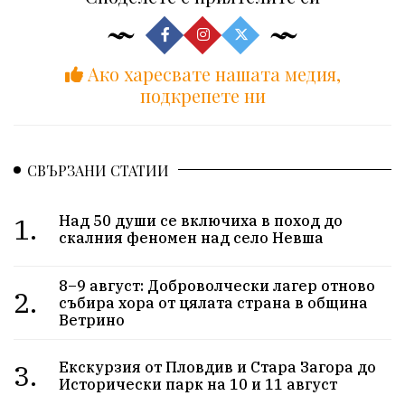
Ако харесвате нашата медия,
подкрепете ни
СВЪРЗАНИ СТАТИИ
1.
Над 50 души се включиха в поход до
скалния феномен над село Невша
8–9 август: Доброволчески лагер отново
2.
събира хора от цялата страна в община
Ветрино
3.
Екскурзия от Пловдив и Стара Загора до
Исторически парк на 10 и 11 август