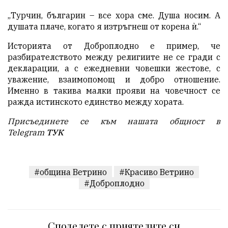
„Турчин, българин – все хора сме. Душа носим. А
душата плаче, когато я изтръгнеш от корена ѝ.“
Историята от Доброплодно е пример, че
разбирателството между религиите не се гради с
декларации, а с ежедневни човешки жестове, с
уважение, взаимопомощ и добро отношение.
Именно в такива малки прояви на човечност се
ражда истинското единство между хората.
Присъединете се към нашата общност в
Telegram
ТУК
#община Ветрино
#Красиво Ветрино
#Доброплодно
Споделете с приятелите си