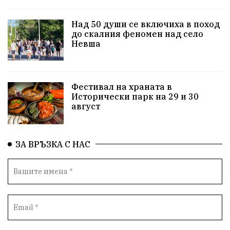
За нашите деца
Успехи
Величие
Над 50 души се включиха в поход
до скалния феномен над село
Красиво Ветрино
защитниците
Невша
Детски лагер
Вяра
Евроатлантизъм
Историческа живопис
Училище
Фестивал на храната в
Исторически парк на 29 и 30
Народно читалище
Изобразително изкуство
август
български художници
Традиции
Дом
ЗА ВРЪЗКА С НАС
Семейство
Новости
Български Юнак
Възстановки
"Наедно"
ханът
книги
благотворителност
Красиво Ветрино
медии
Родолюбие
обучение
Доброплодно