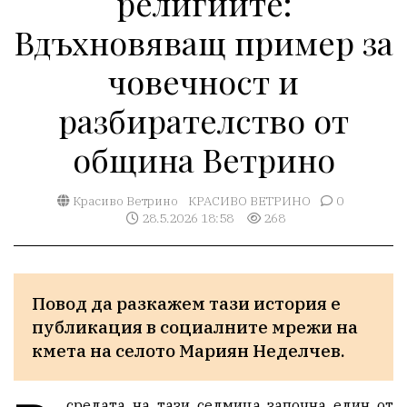
религиите:
Вдъхновяващ пример за
човечност и
разбирателство от
община Ветрино
Красиво Ветрино
КРАСИВО ВЕТРИНО
0
28.5.2026 18:58
268
Повод да разкажем тази история е 
публикация в социалните мрежи на 
кмета на селото Мариян Неделчев.
средата на тази седмица започна един от