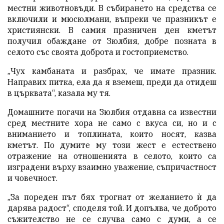
местни животновъди. В събирането на средства се
включили и мюсюлмани, въпреки че празникът е
християнски. В самия празничен ден кметът
получил обаждане от Зюлбия, добре позната в
селото със своята доброта и гостоприемство.
„Чух камбаната и разбрах, че имате празник.
Направих питка, ела да я вземеш, преди да отидеш
в църквата“, казала му тя.
Домашните погачи на Зюлбия отдавна са известни
сред местните хора не само с вкуса си, но и с
вниманието и топлината, които носят, казва
кметът. По думите му този жест е естествено
отражение на отношенията в селото, които са
изградени върху взаимно уважение, съпричастност
и човечност.
„За пореден път бях трогнат от желанието ѝ да
дарява радост“, споделя той. И допълва, че доброто
съжителство не се случва само с думи, а се