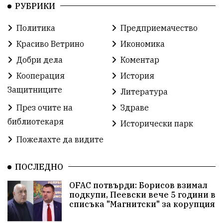
РУБРИКИ
Фондация Въздигане
Общество
Семинари
Политика
Предприемачество
Автосъбитие
Празници
Розариумът
Красиво Ветрино
Икономика
Партия "Величие"
Здраве
Добри дела
Коментар
Кооперация
История
СУ „Христо Ботев“ – Ветрино
Вълчи дол
Защитниците
Литература
Добър живот
Образование
Свят
През очите на
Здраве
библиотекаря
Предстоящи
Доброволчески дейности
Исторически парк
Пожелахте да видите
Забавления
Второ българско царство
Храна от село
ПОСЛЕДНО
Лична инициатива
OFAC потвърди: Борисов взимал
Здравословно
Изкуство
Заедно за България
подкупи, Пеевски вече 5 години в
списъка "Магнитски" за корупция
Актуално
Стрелба с лък
Образователно