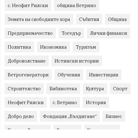
с. Неофит Рилски
община Ветрино
Земята на свободните хора
Събития
Община
Предприемачество
Тогедър
Лични финанси
Политика
Икономика
Туризъм
Доброволстване
Истински истории
Ветрогенератори
Обучения
Инвестиции
Строителство
Библиотека
Култура
Спорт
Неофит Рилски
с. Ветрино
История
Добро дело
Фондация „Въздигане“
Бизнес
Красиво Ветрино
Развитие
Криминално