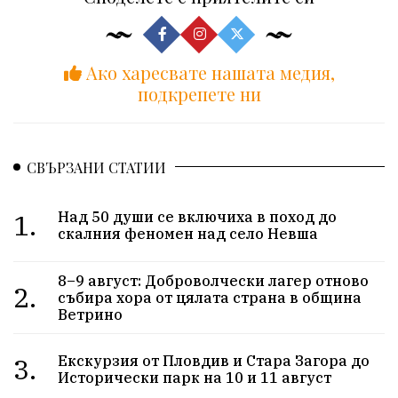
Ако харесвате нашата медия,
подкрепете ни
СВЪРЗАНИ СТАТИИ
1.
Над 50 души се включиха в поход до
скалния феномен над село Невша
8–9 август: Доброволчески лагер отново
2.
събира хора от цялата страна в община
Ветрино
3.
Екскурзия от Пловдив и Стара Загора до
Исторически парк на 10 и 11 август