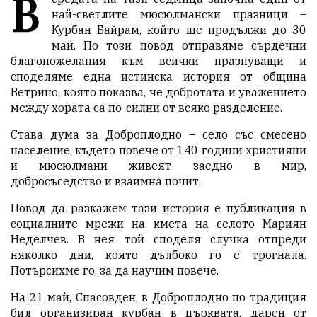
В
най-светлите мюсюлмански празници –
Курбан Байрам, който ще продължи до 30
май. По този повод отправяме сърдечни
благопожелания към всички празнуващи и
споделяме една истинска история от община
Ветрино, която показва, че добротата и уважението
между хората са по-силни от всяко разделение.
Става дума за Доброплодно – село със смесено
население, където повече от 140 години християни
и мюсюлмани живеят заедно в мир,
добросъседство и взаимна почит.
Повод да разкажем тази история е публикация в
социалните мрежи на кмета на селото Мариян
Неделчев. В нея той споделя случка отпреди
няколко дни, която дълбоко го е трогнала.
Потърсихме го, за да научим повече.
На 21 май, Спасовден, в Доброплодно по традиция
бил организиран курбан в църквата, дарен от