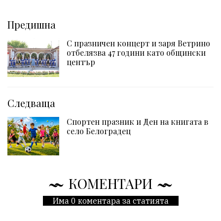
Предишна
С празничен концерт и заря Ветрино
отбелязва 47 години като общински
център
Следваща
Спортен празник и Ден на книгата в
село Белоградец
КОМЕНТАРИ
Има 0 коментара за статията