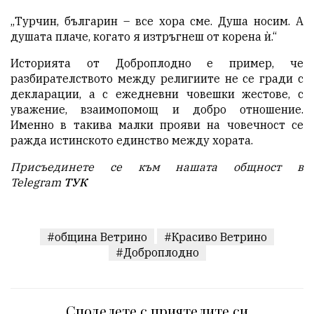
„Турчин, българин – все хора сме. Душа носим. А
душата плаче, когато я изтръгнеш от корена ѝ.“
Историята от Доброплодно е пример, че
разбирателството между религиите не се гради с
декларации, а с ежедневни човешки жестове, с
уважение, взаимопомощ и добро отношение.
Именно в такива малки прояви на човечност се
ражда истинското единство между хората.
Присъединете се към нашата общност в
Telegram
ТУК
#община Ветрино
#Красиво Ветрино
#Доброплодно
Споделете с приятелите си