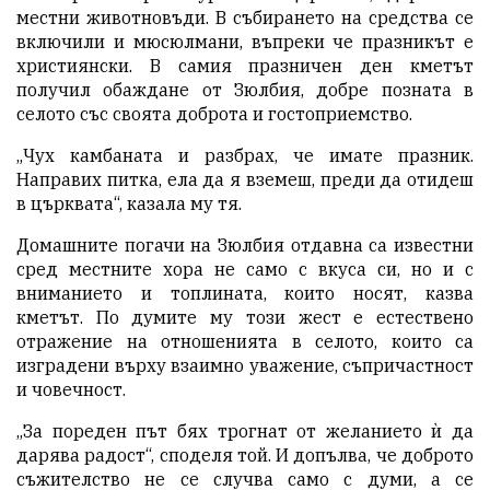
местни животновъди. В събирането на средства се
включили и мюсюлмани, въпреки че празникът е
християнски. В самия празничен ден кметът
получил обаждане от Зюлбия, добре позната в
селото със своята доброта и гостоприемство.
„Чух камбаната и разбрах, че имате празник.
Направих питка, ела да я вземеш, преди да отидеш
в църквата“, казала му тя.
Домашните погачи на Зюлбия отдавна са известни
сред местните хора не само с вкуса си, но и с
вниманието и топлината, които носят, казва
кметът. По думите му този жест е естествено
отражение на отношенията в селото, които са
изградени върху взаимно уважение, съпричастност
и човечност.
„За пореден път бях трогнат от желанието ѝ да
дарява радост“, споделя той. И допълва, че доброто
съжителство не се случва само с думи, а се