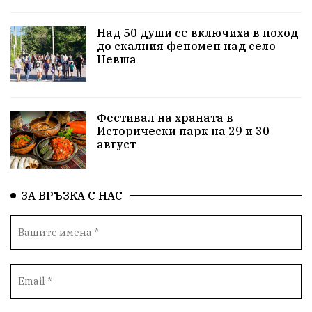
За нашите деца
Успехи
Величие
Над 50 души се включиха в поход
до скалния феномен над село
Красиво Ветрино
защитниците
Невша
Детски лагер
Вяра
Евроатлантизъм
Историческа живопис
Училище
Фестивал на храната в
Исторически парк на 29 и 30
Народно читалище
Изобразително изкуство
август
български художници
Традиции
Дом
ЗА ВРЪЗКА С НАС
Семейство
Новости
Български Юнак
Възстановки
"Наедно"
ханът
книги
благотворителност
Красиво Ветрино
медии
Родолюбие
обучение
Доброплодно