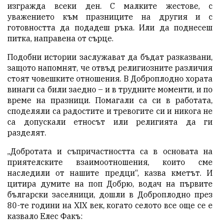
изгражда всеки ден. С малките жестове, с
уважението към празниците на другия и с
готовността да подадеш ръка. Или да поднесеш
питка, направена от сърце.
Подобни истории заслужават да бъдат разказвани,
защото напомнят, че отвъд религиозните различия
стоят човешките отношения. В Доброплодно хората
винаги са били заедно – и в трудните моменти, и по
време на празници. Помагали са си в работата,
споделяли са радостите и тревогите си и никога не
са допускали етносът или религията да ги
разделят.
„Добротата и съпричастността са в основата на
приятелските взаимоотношения, които сме
наследили от нашите предци“, казва кметът. И
цитира думите на поп Добрю, водач на първите
български заселници, дошли в Доброплодно през
80-те години на XIX век, когато селото все още се е
казвало Елес Факъ: