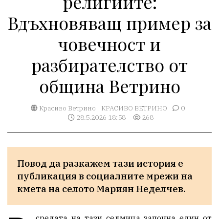
религиите:
Вдъхновяващ пример за
човечност и
разбирателство от
община Ветрино
Красиво Ветрино
КРАСИВО ВЕТРИНО
0
28.5.2026 18:58
268
Повод да разкажем тази история е 
публикация в социалните мрежи на 
кмета на селото Мариян Неделчев.
средата на тази седмица започна един от