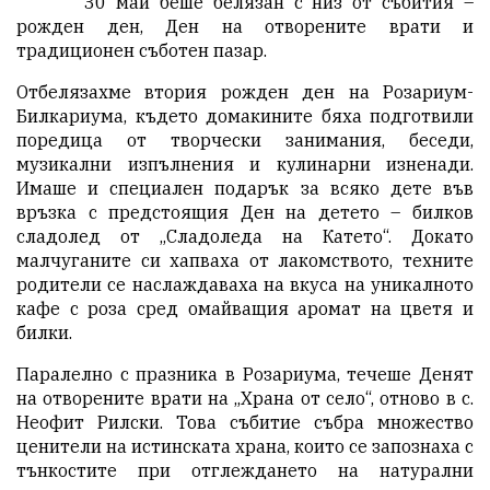
30 май беше белязан с низ от събития –
рожден ден, Ден на отворените врати и
традиционен съботен пазар.
Отбелязахме втория рожден ден на Розариум-
Билкариума, където домакините бяха подготвили
поредица от творчески занимания, беседи,
музикални изпълнения и кулинарни изненади.
Имаше и специален подарък за всяко дете във
връзка с предстоящия Ден на детето – билков
сладолед от „Сладоледа на Катето“. Докато
малчуганите си хапваха от лакомството, техните
родители се наслаждаваха на вкуса на уникалното
кафе с роза сред омайващия аромат на цветя и
билки.
Паралелно с празника в Розариума, течеше Денят
на отворените врати на „Храна от село“, отново в с.
Неофит Рилски. Това събитие събра множество
ценители на истинската храна, които се запознаха с
тънкостите при отглеждането на натурални