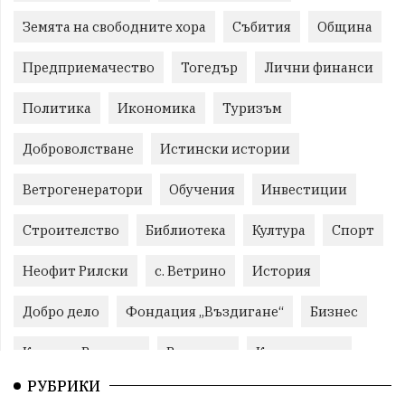
Земята на свободните хора
Събития
Община
Предприемачество
Тогедър
Лични финанси
Политика
Икономика
Туризъм
Доброволстване
Истински истории
Ветрогенератори
Обучения
Инвестиции
Строителство
Библиотека
Култура
Спорт
Неофит Рилски
с. Ветрино
История
Добро дело
Фондация „Въздигане“
Бизнес
Красиво Ветрино
Развитие
Криминално
РУБРИКИ
Фондация Въздигане
Общество
Семинари