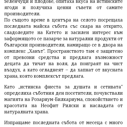
зеленчуци и плодове, опитаха вкуса на истинските
ягоди и получиха ценни съвети от самите
производители.
По същото време в центъра на селото посрещаха
последната майска събота със скара на открито,
сладоледите на Катето и засилен интерес към
заформящото се пазарче за натурални продукти от
български производители, намиращо се в двора на
комплекс „Ханът“. Пространството там е защитено
от превозни средства и предлага възможност
децата да тичат на воля, да поиграят на чист
въздух, а като огладнеят – да хапнат от вкусната
храна, която комплексът предлага.
Като „истинска фиеста за душата и сетивата“
определиха съботния ден посетители, почувствали
магията на Розариум-Билкариума, спокойствието и
красотата на Неофит Рилски и насладата от
натуралната храна.
Изпращаме последната събота от месеца с много