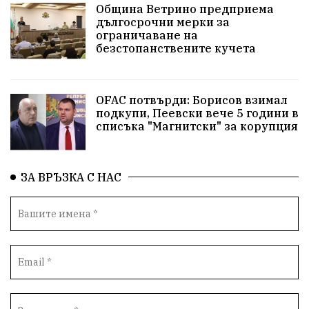
Община Ветрино предприема
дългосрочни мерки за
Красиво Ветрино
защитниците
ограничаване на
безстопанствените кучета
Детски лагер
Вяра
Евроатлантизъм
Историческа живопис
Училище
OFAC потвърди: Борисов взимал
подкупи, Пеевски вече 5 години в
Народно читалище
Изобразително изкуство
списъка "Магнитски" за корупция
български художници
Традиции
Дом
ЗА ВРЪЗКА С НАС
Семейство
Новости
Български Юнак
Възстановки
"Наедно"
ханът
книги
благотворителност
Красиво Ветрино
медии
Родолюбие
обучение
Доброплодно
Духовност
Земеделие
Иновации