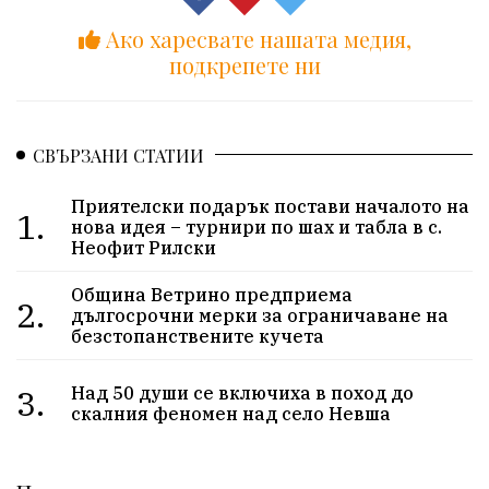
Ако харесвате нашата медия,
подкрепете ни
СВЪРЗАНИ СТАТИИ
Приятелски подарък постави началото на
1.
нова идея – турнири по шах и табла в с.
Неофит Рилски
Община Ветрино предприема
2.
дългосрочни мерки за ограничаване на
безстопанствените кучета
3.
Над 50 души се включиха в поход до
скалния феномен над село Невша