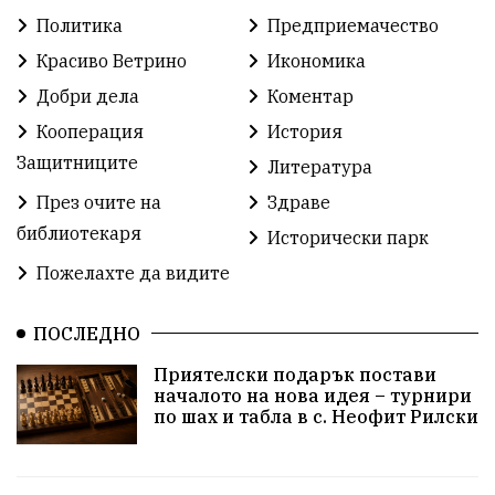
Политика
Предприемачество
Автосъбитие
Празници
Розариумът
Красиво Ветрино
Икономика
Партия "Величие"
Здраве
Добри дела
Коментар
Кооперация
История
СУ „Христо Ботев“ – Ветрино
Вълчи дол
Защитниците
Литература
Добър живот
Образование
Свят
През очите на
Здраве
библиотекаря
Предстоящи
Доброволчески дейности
Исторически парк
Пожелахте да видите
Забавления
Второ българско царство
Храна от село
ПОСЛЕДНО
Лична инициатива
Приятелски подарък постави
Здравословно
Изкуство
Заедно за България
началото на нова идея – турнири
по шах и табла в с. Неофит Рилски
Актуално
Стрелба с лък
Образователно
За нашите деца
Успехи
Величие