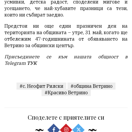
усмивки, детска радост, споделени мигове и
усещането, че най-хубавите празници са тези,
които ни събират заедно.
Предстои ни още един празничен ден на
територията на общината – утре, 31 май, когато ще
отбележим 47-годишнината от обявяването на
Ветрино за общински център.
Присъединете се към нашата общност в
Telegram
ТУК
#с. Неофит Рилски
#община Ветрино
#Красиво Ветрино
Споделете с приятелите си