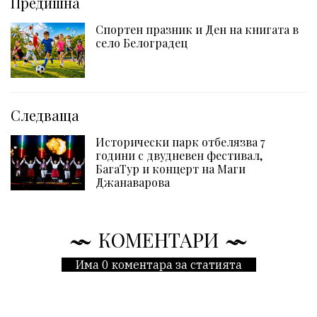
Предишна
Спортен празник и Ден на книгата в
село Белоградец
Следваща
Исторически парк отбелязва 7
години с двудневен фестивал,
БагаТур и концерт на Маги
Джанаварова
КОМЕНТАРИ
Има 0 коментара за статията