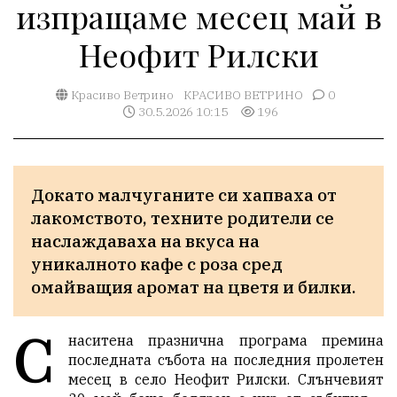
изпращаме месец май в
Неофит Рилски
Красиво Ветрино
КРАСИВО ВЕТРИНО
0
30.5.2026 10:15
196
Докато малчуганите си хапваха от 
лакомството, техните родители се 
наслаждаваха на вкуса на 
уникалното кафе с роза сред 
омайващия аромат на цветя и билки.
С
наситена празнична програма премина
последната събота на последния пролетен
месец в село Неофит Рилски. Слънчевият