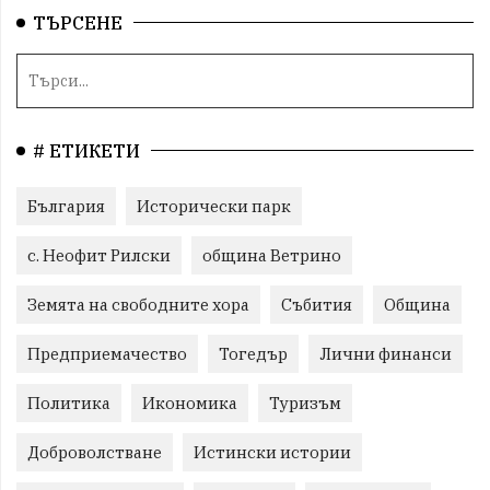
ТЪРСЕНЕ
# ЕТИКЕТИ
България
Исторически парк
с. Неофит Рилски
община Ветрино
Земята на свободните хора
Събития
Община
Предприемачество
Тогедър
Лични финанси
Политика
Икономика
Туризъм
Доброволстване
Истински истории