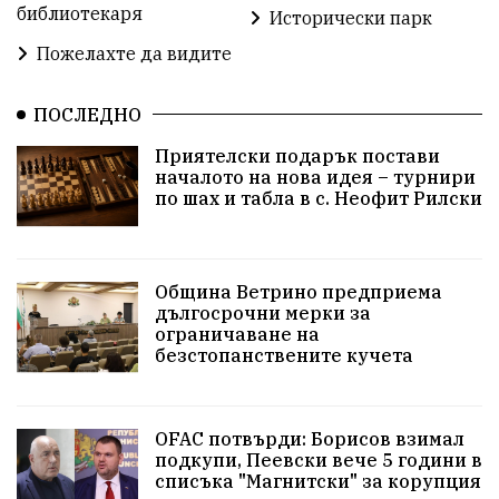
библиотекаря
Предстоящи
Доброволчески дейности
Исторически парк
Пожелахте да видите
Забавления
Второ българско царство
Храна от село
ПОСЛЕДНО
Лична инициатива
Приятелски подарък постави
Здравословно
Изкуство
Заедно за България
началото на нова идея – турнири
по шах и табла в с. Неофит Рилски
Актуално
Стрелба с лък
Образователно
За нашите деца
Успехи
Величие
Община Ветрино предприема
дългосрочни мерки за
Красиво Ветрино
защитниците
ограничаване на
безстопанствените кучета
Детски лагер
Вяра
Евроатлантизъм
Историческа живопис
Училище
OFAC потвърди: Борисов взимал
подкупи, Пеевски вече 5 години в
Народно читалище
Изобразително изкуство
списъка "Магнитски" за корупция