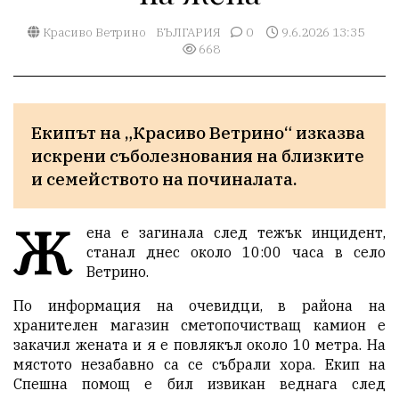
Красиво Ветрино
БЪЛГАРИЯ
0
9.6.2026 13:35
668
Екипът на „Красиво Ветрино“ изказва 
искрени съболезнования на близките 
и семейството на починалата.
Ж
ена е загинала след тежък инцидент,
станал днес около 10:00 часа в село
Ветрино.
По информация на очевидци, в района на
хранителен магазин сметопочистващ камион е
закачил жената и я е повлякъл около 10 метра. На
мястото незабавно са се събрали хора. Eкип на
Спешна помощ е бил извикан веднага след