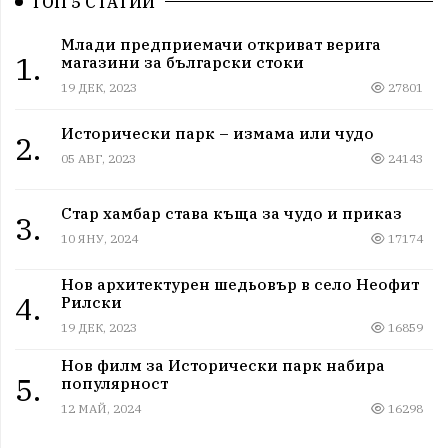
ТОП 5 СТАТИИ
Млади предприемачи откриват верига
1.
магазини за български стоки
19 ДЕК, 2023
27801
Исторически парк – измама или чудо
2.
05 АВГ, 2023
24143
Стар хамбар става къща за чудо и приказ
3.
10 ЯНУ, 2024
17174
Нов архитектурен шедьовър в село Неофит
4.
Рилски
19 ДЕК, 2023
16859
Нов филм за Исторически парк набира
5.
популярност
12 МАЙ, 2024
16298