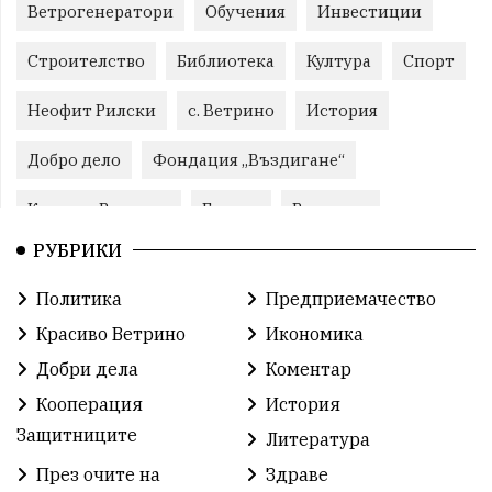
Ветрогенератори
Обучения
Инвестиции
Строителство
Библиотека
Култура
Спорт
Неофит Рилски
с. Ветрино
История
Добро дело
Фондация „Въздигане“
Красиво Ветрино
Бизнес
Развитие
РУБРИКИ
Криминално
Фондация Въздигане
Общество
Политика
Предприемачество
Семинари
Автосъбитие
Празници
Красиво Ветрино
Икономика
Розариумът
Партия "Величие"
Здраве
Добри дела
Коментар
Кооперация
История
СУ „Христо Ботев“ – Ветрино
Вълчи дол
Защитниците
Литература
Добър живот
Образование
Свят
През очите на
Здраве