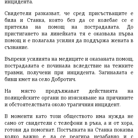
инцидента.
Свидетели разказват, че сред присъстващите е
била и Станка, която без да се колебае се е
притекла на помощ на пострадалата. До
пристигането на линейката тя е оказвала първа
помощ и е полагала усилия да поддържа жената в
съзнание.
Въпреки усилията на медиците и оказаната помощ,
пострадалата е починала вследствие на тежките
травми, получени при инцидента. Загиналата е
бивш кмет на село Добротич.
На място продължават действията на
полицейските органи по изясняване на причините
и обстоятелствата около трагичния инцидент.
В моменти като този обществото има нужда не
само от свидетели с телефони в ръка, а и от хора,
готови да помогнат. Постъпката на Станка показва
колко важно е да се реагира незабавно и с