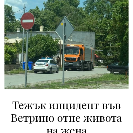
Тежък инцидент във
Ветрино отне живота
на жена