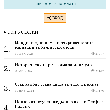
впишете в системата
ВХОД
ТОП 5 СТАТИИ
Млади предприемачи откриват верига
1.
магазини за български стоки
19 ДЕК, 2023
27797
Исторически парк – измама или чудо
2.
05 АВГ, 2023
24137
Стар хамбар става къща за чудо и приказ
3.
10 ЯНУ, 2024
17170
Нов архитектурен шедьовър в село Неофит
4.
Рилски