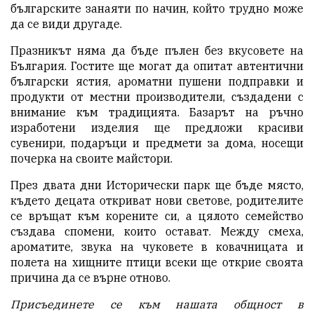
българските занаяти по начин, който трудно може
да се види другаде.
Празникът няма да бъде пълен без вкусовете на
България. Гостите ще могат да опитат автентични
български ястия, ароматни пушени подправки и
продукти от местни производители, създадени с
внимание към традицията. Базарът на ръчно
изработени изделия ще предложи красиви
сувенири, подаръци и предмети за дома, носещи
почерка на своите майстори.
През двата дни Исторически парк ще бъде място,
където децата откриват нови светове, родителите
се връщат към корените си, а цялото семейство
създава спомени, които остават. Между смеха,
ароматите, звука на чуковете в ковачницата и
полета на хищните птици всеки ще открие своята
причина да се върне отново.
Присъединете се към нашата общност в