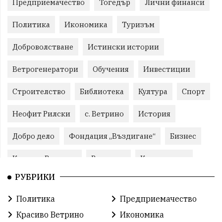
Предприемачество
Тогедър
Лични финанси
Политика
Икономика
Туризъм
Доброволстване
Истински истории
Ветрогенератори
Обучения
Инвестиции
Строителство
Библиотека
Култура
Спорт
Неофит Рилски
с. Ветрино
История
Добро дело
Фондация „Въздигане“
Бизнес
Красиво Ветрино
Развитие
Криминално
РУБРИКИ
Фондация Въздигане
Общество
Семинари
Политика
Предприемачество
Автосъбитие
Празници
Розариумът
Красиво Ветрино
Икономика