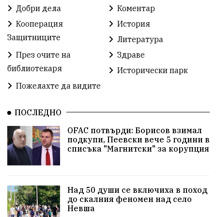
Партия "Величие"
Здраве
Добри дела
Коментар
Кооперация
История
СУ „Христо Ботев“ – Ветрино
Вълчи дол
Защитниците
Литература
Добър живот
Образование
Свят
През очите на
Здраве
библиотекаря
Предстоящи
Доброволчески дейности
Исторически парк
Пожелахте да видите
Забавления
Второ българско царство
Храна от село
ПОСЛЕДНО
Лична инициатива
OFAC потвърди: Борисов взимал
Здравословно
Изкуство
Заедно за България
подкупи, Пеевски вече 5 години в
списъка "Магнитски" за корупция
Актуално
Стрелба с лък
Образователно
За нашите деца
Успехи
Величие
Над 50 души се включиха в поход
до скалния феномен над село
Красиво Ветрино
защитниците
Невша