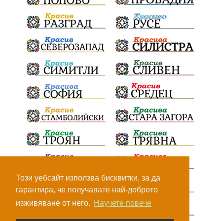
Този уебсайт използва бисквитки, за да
гарантира, че получавате най-доброто
изживяване от него.
Научете повече