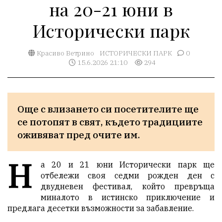
на 20-21 юни в
Исторически парк
Красиво Ветрино
ИСТОРИЧЕСКИ ПАРК
0
15.6.2026 21:10
294
Още с влизането си посетителите ще 
се потопят в свят, където традициите 
оживяват пред очите им. 
Н
а 20 и 21 юни Исторически парк ще
отбележи своя седми рожден ден с
двудневен фестивал, който превръща
миналото в истинско приключение и
предлага десетки възможности за забавление.