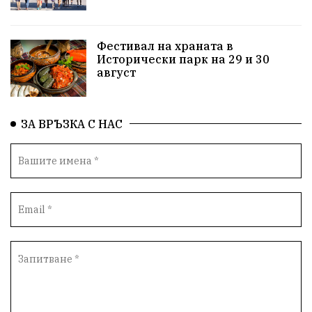
Детски лагер
Вяра
Евроатлантизъм
Историческа живопис
Училище
Фестивал на храната в
Исторически парк на 29 и 30
Народно читалище
Изобразително изкуство
август
български художници
Традиции
Дом
ЗА ВРЪЗКА С НАС
Семейство
Новости
Български Юнак
Възстановки
"Наедно"
ханът
книги
благотворителност
Красиво Ветрино
медии
Родолюбие
обучение
Доброплодно
Духовност
Земеделие
Иновации
Тракийски университет
Услуги
Творчество