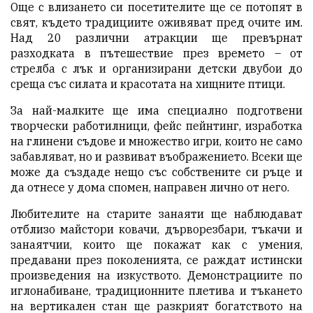
Още с влизането си посетителите ще се потопят в
свят, където традициите оживяват пред очите им.
Над 20 различни атракции ще превърнат
разходката в пътешествие през времето – от
стрелба с лък и организирани детски двубои до
среща със силата и красотата на хищните птици.
За най-малките ще има специално подготвени
творчески работилници, фейс пейнтинг, изработка
на глинени съдове и множество игри, които не само
забавляват, но и развиват въображението. Всеки ще
може да създаде нещо със собствените си ръце и
да отнесе у дома спомен, направен лично от него.
Любителите на старите занаяти ще наблюдават
отблизо майстори ковачи, дърворезбари, тъкачи и
занаятчии, които ще покажат как с умения,
предавани през поколенията, се раждат истински
произведения на изкуството. Демонстрациите по
иглонабиване, традиционните плетива и тъкането
на вертикален стан ще разкрият богатството на