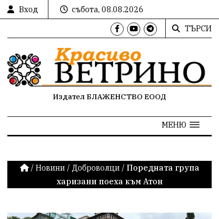
Вход
събота, 08.08.2026
ТЪРСИ
Издател БЛАЖЕНСТВО ЕООД
МЕНЮ
/
Новини
/
Доброволци
/
Поредната група
харизани поеха към Атон