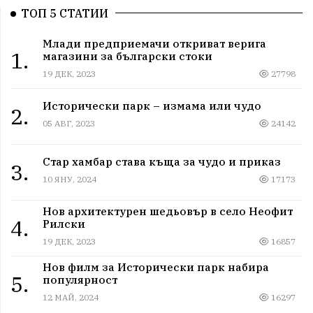
ТОП 5 СТАТИИ
Млади предприемачи откриват верига
1.
магазини за български стоки
19 ДЕК, 2023
27798
Исторически парк – измама или чудо
2.
05 АВГ, 2023
24142
Стар хамбар става къща за чудо и приказ
3.
10 ЯНУ, 2024
17173
Нов архитектурен шедьовър в село Неофит
4.
Рилски
19 ДЕК, 2023
16857
Нов филм за Исторически парк набира
5.
популярност
12 МАЙ, 2024
16297