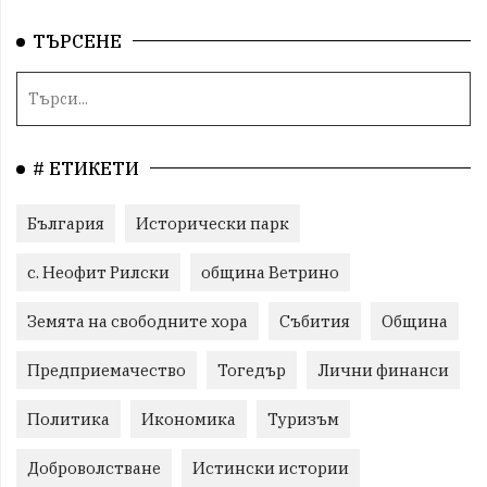
ТЪРСЕНЕ
# ЕТИКЕТИ
България
Исторически парк
с. Неофит Рилски
община Ветрино
Земята на свободните хора
Събития
Община
Предприемачество
Тогедър
Лични финанси
Политика
Икономика
Туризъм
Доброволстване
Истински истории