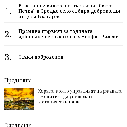
Възстановяването на църквата „Света
1.
Петка“ в Средно село събира доброволци
от цяла България
2.
Премина първият за годината
доброволчески лагер в с. Неофит Рилски
3.
Стани доброволец!
Предишна
Хората, които управляват държавата,
се опитват да унищожат
Исторически парк
Следваща