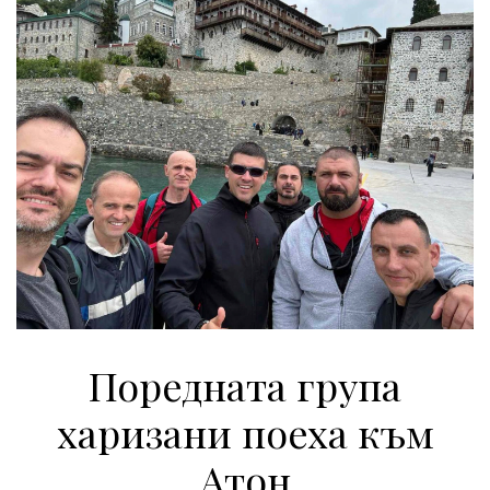
Поредната група
харизани поеха към
Атон