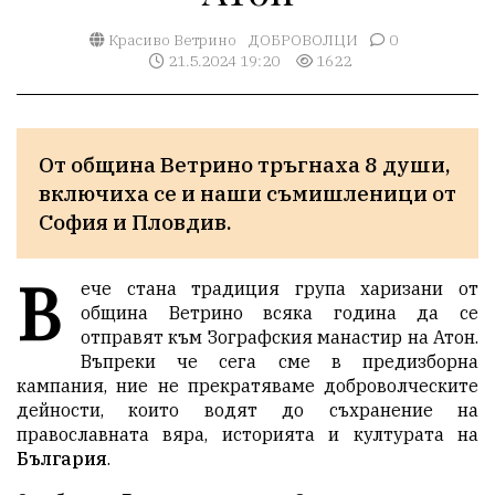
Красиво Ветрино
ДОБРОВОЛЦИ
0
21.5.2024 19:20
1622
От община Ветрино тръгнаха 8 души, 
включиха се и наши съмишленици от 
София и Пловдив.
В
ече стана традиция група харизани от
община Ветрино всяка година да се
отправят към Зографския манастир на Атон.
Въпреки че сега сме в предизборна
кампания, ние не прекратяваме доброволческите
дейности, които водят до съхранение на
православната вяра, историята и културата на
България
.