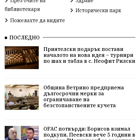
През очите на
Здраве
библиотекаря
Предстоящи
Доброволчески дейности
Исторически парк
Пожелахте да видите
Забавления
Второ българско царство
Храна от село
ПОСЛЕДНО
Лична инициатива
Приятелски подарък постави
Здравословно
Изкуство
Заедно за България
началото на нова идея – турнири
по шах и табла в с. Неофит Рилски
Актуално
Стрелба с лък
Образователно
За нашите деца
Успехи
Величие
Община Ветрино предприема
дългосрочни мерки за
Красиво Ветрино
защитниците
ограничаване на
безстопанствените кучета
Детски лагер
Вяра
Евроатлантизъм
Историческа живопис
Училище
OFAC потвърди: Борисов взимал
подкупи, Пеевски вече 5 години в
Народно читалище
Изобразително изкуство