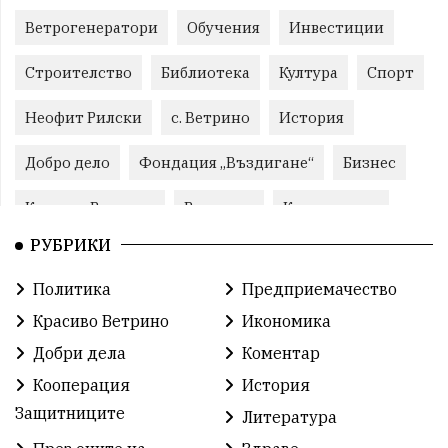
Ветрогенератори
Обучения
Инвестиции
Строителство
Библиотека
Култура
Спорт
Неофит Рилски
с. Ветрино
История
Добро дело
Фондация „Въздигане“
Бизнес
Красиво Ветрино
Развитие
Криминално
РУБРИКИ
Фондация Въздигане
Общество
Семинари
Политика
Предприемачество
Автосъбитие
Празници
Розариумът
Красиво Ветрино
Икономика
Партия "Величие"
Здраве
Добри дела
Коментар
Кооперация
История
СУ „Христо Ботев“ – Ветрино
Вълчи дол
Защитниците
Литература
Добър живот
Образование
Свят