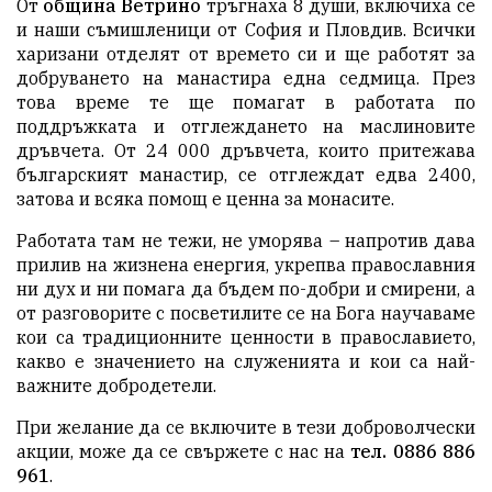
От
община Ветрино
тръгнаха 8 души, включиха се
и наши съмишленици от София и Пловдив. Всички
харизани отделят от времето си и ще работят за
добруването на манастира една седмица. През
това време те ще помагат в работата по
поддръжката и отглеждането на маслиновите
дръвчета. От 24 000 дръвчета, които притежава
българският манастир, се отглеждат едва 2400,
затова и всяка помощ е ценна за монасите.
Работата там не тежи, не уморява – напротив дава
прилив на жизнена енергия, укрепва православния
ни дух и ни помага да бъдем по-добри и смирени, а
от разговорите с посветилите се на Бога научаваме
кои са традиционните ценности в православието,
какво е значението на служенията и кои са най-
важните добродетели.
При желание да се включите в тези доброволчески
акции, може да се свържете с нас на
тел. 0886 886
961
.