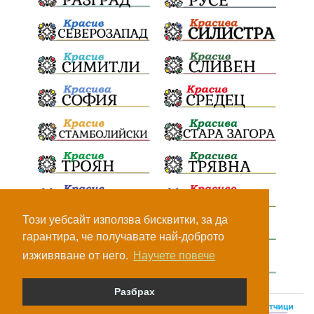
Този уебсайт използва бисквитки, за да
гарантира, че получавате най-доброто
изживяване от него.
Научете повече
Разбрах
© Всички права са запазени, 2026.