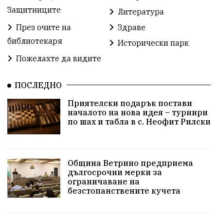
Защитниците
Литература
Добър живот
Образование
Свят
През очите на
Здраве
библиотекаря
Предстоящи
Доброволчески дейности
Исторически парк
Пожелахте да видите
Забавления
Второ българско царство
Храна от село
ПОСЛЕДНО
Лична инициатива
Приятелски подарък постави
Здравословно
Изкуство
Заедно за България
началото на нова идея – турнири
по шах и табла в с. Неофит Рилски
Актуално
Стрелба с лък
Образователно
За нашите деца
Успехи
Величие
Община Ветрино предприема
дългосрочни мерки за
Красиво Ветрино
защитниците
ограничаване на
безстопанствените кучета
Детски лагер
Вяра
Евроатлантизъм
Историческа живопис
Училище