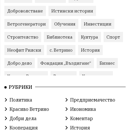
Доброволстване
Истински истории
Ветрогенератори
Обучения
Инвестиции
Строителство
Библиотека
Култура
Спорт
Неофит Рилски
с. Ветрино
История
Добро дело
Фондация „Въздигане“
Бизнес
Красиво Ветрино
Развитие
Криминално
РУБРИКИ
Фондация Въздигане
Общество
Семинари
Политика
Предприемачество
Автосъбитие
Празници
Розариумът
Красиво Ветрино
Икономика
Партия "Величие"
Здраве
Добри дела
Коментар
Кооперация
История
СУ „Христо Ботев“ – Ветрино
Вълчи дол