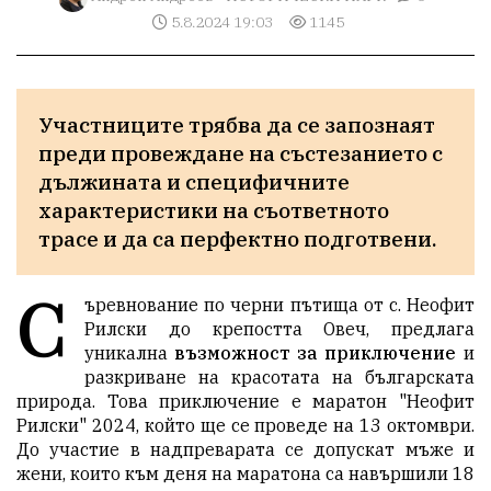
5.8.2024 19:03
1145
Участниците трябва да се запознаят 
преди провеждане на състезанието с 
дължината и специфичните 
характеристики на съответното 
трасе и да са перфектно подготвени.
С
ъревнование по черни пътища от с. Неофит
Рилски до крепостта Овеч, предлага
уникална
възможност за приключение
и
разкриване на красотата на българската
природа. Това приключение е маратон "Неофит
Рилски" 2024, който ще се проведе на 13 октомври.
До участие в надпреварата се допускат мъже и
жени, които към деня на маратона са навършили 18