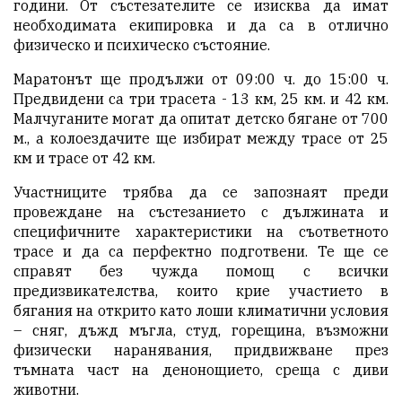
години. От състезателите се изисква да имат
необходимата екипировка и да са в отлично
физическо и психическо състояние.
Маратонът ще продължи от 09:00 ч. до 15:00 ч.
Предвидени са три трасета - 13 км, 25 км. и 42 км.
Малчуганите могат да опитат детско бягане от 700
м., а колоездачите ще избират между трасе от 25
км и трасе от 42 км.
Участниците трябва да се запознаят преди
провеждане на състезанието с дължината и
специфичните характеристики на съответното
трасе и да са перфектно подготвени. Те ще се
справят без чужда помощ с всички
предизвикателства, които крие участието в
бягания на открито като лоши климатични условия
– сняг, дъжд мъгла, студ, горещина, възможни
физически наранявания, придвижване през
тъмната част на денонощието, среща с диви
животни.