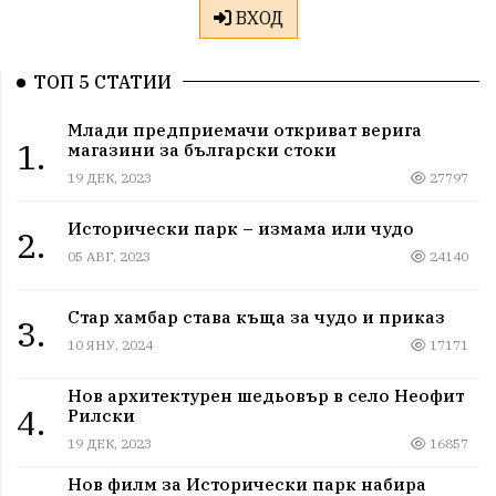
ВХОД
ТОП 5 СТАТИИ
Млади предприемачи откриват верига
1.
магазини за български стоки
19 ДЕК, 2023
27797
Исторически парк – измама или чудо
2.
05 АВГ, 2023
24140
Стар хамбар става къща за чудо и приказ
3.
10 ЯНУ, 2024
17171
Нов архитектурен шедьовър в село Неофит
4.
Рилски
19 ДЕК, 2023
16857
Нов филм за Исторически парк набира