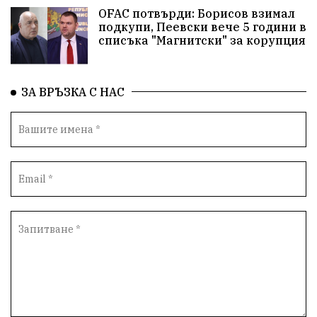
OFAC потвърди: Борисов взимал
подкупи, Пеевски вече 5 години в
Народно читалище
Изобразително изкуство
списъка "Магнитски" за корупция
български художници
Традиции
Дом
ЗА ВРЪЗКА С НАС
Семейство
Новости
Български Юнак
Възстановки
"Наедно"
ханът
книги
благотворителност
Красиво Ветрино
медии
Родолюбие
обучение
Доброплодно
Духовност
Земеделие
Иновации
Тракийски университет
Услуги
Творчество
Технологии
Трежър
Самодейност
Настаняване
Справедливост
Реклама