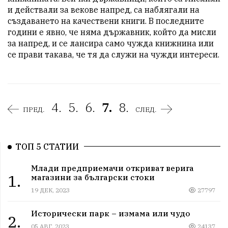
и действали за векове напред, са наблягали на 
създаването на качествени книги. В последните 
години е явно, че няма държавник, който да мисли 
за напред, и се лансира само чужда книжнина или 
се прави такава, че тя да служи на чужди интереси.
4.
5.
6.
7.
8.
ПРЕД.
СЛЕД.
ТОП 5 СТАТИИ
Млади предприемачи откриват верига
1.
магазини за български стоки
19 ДЕК, 2023
27797
Исторически парк – измама или чудо
2.
05 АВГ, 2023
24137