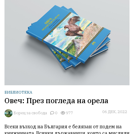
БИБЛИОТЕКА
Овеч: През погледа на орела
06 ДЕК, 2022
Борец за свобода
0
977
Всеки възход на България е белязан от подем на 
книжнината. Всички държавници, които са мислили 