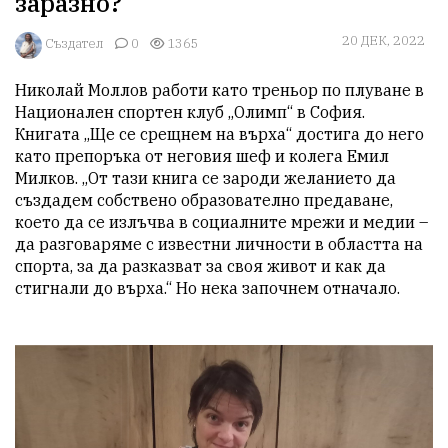
заразно?
20 ДЕК, 2022
Създател
0
1365
Николай Моллов работи като треньор по плуване в 
Национален спортен клуб „Олимп“ в София. 
Книгата „Ще се срещнем на върха“ достига до него 
като препоръка от неговия шеф и колега Емил 
Милков. „От тази книга се зароди желанието да 
създадем собствено образователно предаване, 
което да се излъчва в социалните мрежи и медии – 
да разговаряме с известни личности в областта на 
спорта, за да разказват за своя живот и как да 