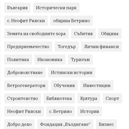
България
Исторически парк
с. Неофит Рилски
община Ветрино
Земята на свободните хора
Събития
Община
Предприемачество
Тогедър
Лични финанси
Политика
Икономика
Туризъм
Доброволстване
Истински истории
Ветрогенератори
Обучения
Инвестиции
Строителство
Библиотека
Култура
Спорт
Неофит Рилски
с. Ветрино
История
Добро дело
Фондация „Въздигане“
Бизнес