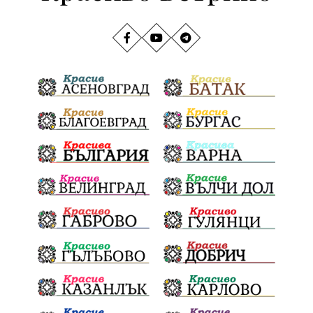
добрият пример
провадия
млада гвардия
транспорт
медии