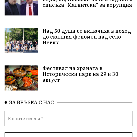
списъка "Магнитски" за корупция
Актуално
Стрелба с лък
Образователно
За нашите деца
Успехи
Величие
Над 50 души се включиха в поход
до скалния феномен над село
Красиво Ветрино
защитниците
Невша
Детски лагер
Вяра
Евроатлантизъм
Историческа живопис
Училище
Фестивал на храната в
Исторически парк на 29 и 30
Народно читалище
Изобразително изкуство
август
български художници
Традиции
Дом
ЗА ВРЪЗКА С НАС
Семейство
Новости
Български Юнак
Възстановки
"Наедно"
ханът
книги
благотворителност
Красиво Ветрино
медии