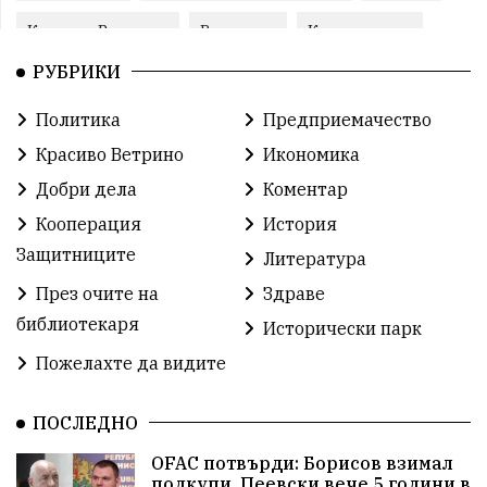
Красиво Ветрино
Развитие
Криминално
РУБРИКИ
Фондация Въздигане
Общество
Семинари
Политика
Предприемачество
Автосъбитие
Празници
Розариумът
Красиво Ветрино
Икономика
Партия "Величие"
Здраве
Добри дела
Коментар
Кооперация
История
СУ „Христо Ботев“ – Ветрино
Вълчи дол
Защитниците
Литература
Добър живот
Образование
Свят
През очите на
Здраве
библиотекаря
Предстоящи
Доброволчески дейности
Исторически парк
Пожелахте да видите
Забавления
Второ българско царство
Храна от село
ПОСЛЕДНО
Лична инициатива
OFAC потвърди: Борисов взимал
Здравословно
Изкуство
Заедно за България
подкупи, Пеевски вече 5 години в