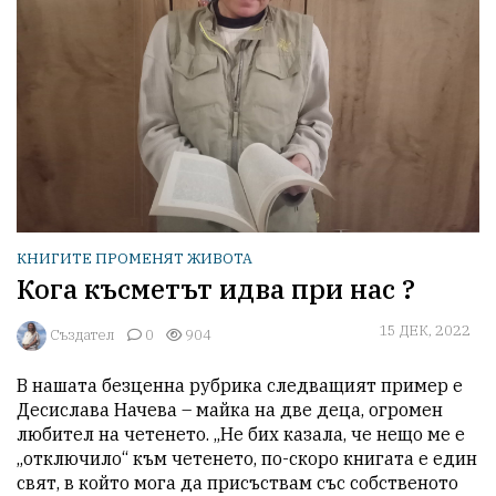
КНИГИТЕ ПРОМЕНЯТ ЖИВОТА
Кога късметът идва при нас ?
15 ДЕК, 2022
Създател
0
904
В нашата безценна рубрика следващият пример е 
Десислава Начева – майка на две деца, огромен 
любител на четенето. „Не бих казала, че нещо ме е 
„отключило“ към четенето, по-скоро книгата е един 
свят, в който мога да присъствам със собственото 