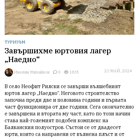
ТУРИЗЪМ
Завършихме юртовия лагер
„Наедно“
21 МАЙ, 2024
Ивелин Михайлов
0
1835
В село Неофит Рилски се завърши вълшебният 
юртов лагер „Наедно“. Неговото строителство 
започна преди две и половина години и първата 
част функционира от две години. Сега окончателно 
е завършена и втората му част, като по този начин 
става най-големият подобен комплекс на 
Балканския полуостров. Състои се от двадесет 
юрти, които са направени от вълнена плъст и от 