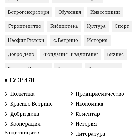
Ветрогенератори
Обучения
Инвестиции
Строителство
Библиотека
Култура
Спорт
Неофит Рилски
с. Ветрино
История
Добро дело
Фондация „Въздигане“
Бизнес
Красиво Ветрино
Развитие
Криминално
РУБРИКИ
Фондация Въздигане
Общество
Семинари
Политика
Предприемачество
Автосъбитие
Празници
Розариумът
Красиво Ветрино
Икономика
Партия "Величие"
Здраве
Добри дела
Коментар
Кооперация
История
СУ „Христо Ботев“ – Ветрино
Вълчи дол
Защитниците
Литература
Добър живот
Образование
Свят