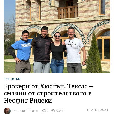
ТУРИЗЪМ
Брокери от Хюстън, Тексас –
смаяни от строителството в
Неофит Рилски
10 АПР, 2024
Радослав Иванов
0
6235