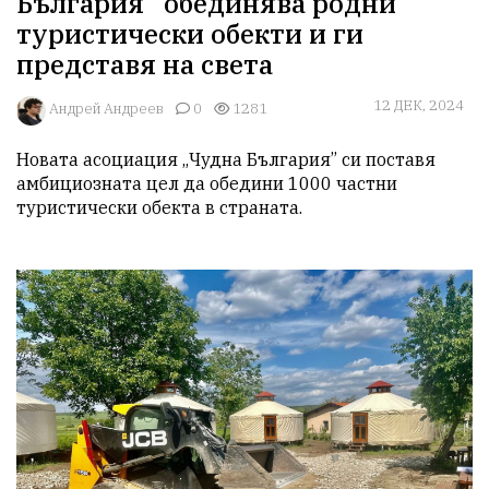
България” обединява родни
туристически обекти и ги
представя на света
12 ДЕК, 2024
Aндрей Андреев
0
1281
Новата асоциация „Чудна България” си поставя 
амбициозната цел да обедини 1000 частни 
туристически обекта в страната.