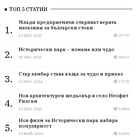
ТОП 5 СТАТИИ
Млади предприемачи откриват верига
1.
магазини за български стоки
19 ДЕК, 2023
27797
Исторически парк – измама или чудо
2.
05 АВГ, 2023
24137
Стар хамбар става къща за чудо и приказ
3.
10 ЯНУ, 2024
17170
Нов архитектурен шедьовър в село Неофит
4.
Рилски
19 ДЕК, 2023
16856
Нов филм за Исторически парк набира
5.
популярност
12 МАЙ, 2024
16293