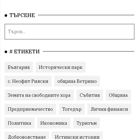
ТЪРСЕНЕ
# ЕТИКЕТИ
България
Исторически парк
с. Неофит Рилски
община Ветрино
Земята на свободните хора
Събития
Община
Предприемачество
Тогедър
Лични финанси
Политика
Икономика
Туризъм
Доброволстване
Истински истории