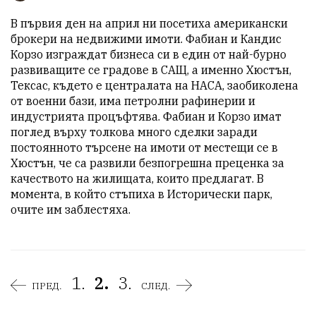
В първия ден на април ни посетиха американски 
брокери на недвижими имоти. Фабиан и Кандис 
Корзо изграждат бизнеса си в един от най-бурно 
развиващите се градове в САЩ, а именно Хюстън, 
Тексас, където е централата на НАСА, заобиколена 
от военни бази, има петролни рафинерии и 
индустрията процъфтява. Фабиан и Корзо имат 
поглед върху толкова много сделки заради 
постоянното търсене на имоти от местещи се в 
Хюстън, че са развили безпогрешна преценка за 
качеството на жилищата, които предлагат. В 
момента, в който стъпиха в Исторически парк, 
очите им заблестяха. 
1.
2.
3.
ПРЕД.
СЛЕД.