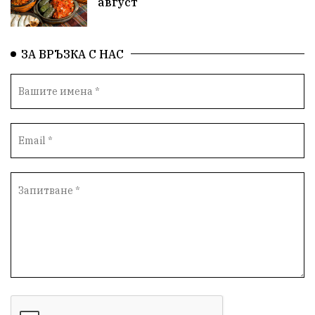
август
български художници
Традиции
Дом
ЗА ВРЪЗКА С НАС
Семейство
Новости
Български Юнак
Възстановки
"Наедно"
ханът
книги
благотворителност
Красиво Ветрино
медии
Родолюбие
обучение
Доброплодно
Духовност
Земеделие
Иновации
Тракийски университет
Услуги
Творчество
Технологии
Трежър
Самодейност
Настаняване
Справедливост
Реклама
Райско място
Хамбар
Имот