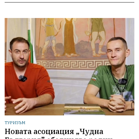
ТУРИЗЪМ
Новата асоциация „Чудна