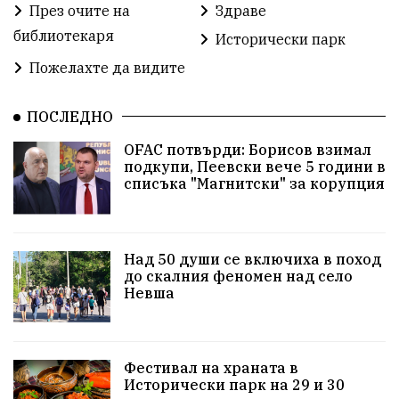
През очите на
Здраве
библиотекаря
Предстоящи
Доброволчески дейности
Исторически парк
Пожелахте да видите
Забавления
Второ българско царство
Храна от село
ПОСЛЕДНО
Лична инициатива
OFAC потвърди: Борисов взимал
Здравословно
Изкуство
Заедно за България
подкупи, Пеевски вече 5 години в
списъка "Магнитски" за корупция
Актуално
Стрелба с лък
Образователно
За нашите деца
Успехи
Величие
Над 50 души се включиха в поход
до скалния феномен над село
Красиво Ветрино
защитниците
Невша
Детски лагер
Вяра
Евроатлантизъм
Историческа живопис
Училище
Фестивал на храната в
Исторически парк на 29 и 30
Народно читалище
Изобразително изкуство