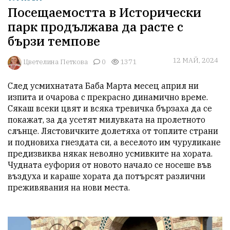
Посещаемостта в Исторически
парк продължава да расте с
бързи темпове
12 МАЙ, 2024
Цветелина Петкова
0
1371
След усмихнатата Баба Марта месец април ни 
изпита и очарова с прекрасно динамично време. 
Сякаш всеки цвят и всяка тревичка бързаха да се 
покажат, за да усетят милувката на пролетното 
слънце. Лястовичките долетяха от топлите страни 
и подновиха гнездата си, а веселото им чуруликане 
предизвиква някак неволно усмивките на хората. 
Чудната еуфория от новото начало се носеше във 
въздуха и караше хората да потърсят различни 
преживявания на нови места.