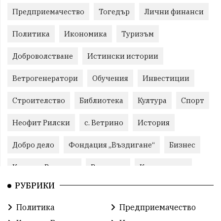
Предприемачество
Тогедър
Лични финанси
Политика
Икономика
Туризъм
Доброволстване
Истински истории
Ветрогенератори
Обучения
Инвестиции
Строителство
Библиотека
Култура
Спорт
Неофит Рилски
с. Ветрино
История
Добро дело
Фондация „Въздигане“
Бизнес
Красиво Ветрино
Развитие
Криминално
РУБРИКИ
Фондация Въздигане
Общество
Семинари
Политика
Предприемачество
Автосъбитие
Празници
Розариумът