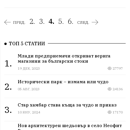
2.
3.
4.
5.
6.
ПРЕД.
СЛЕД.
ТОП 5 СТАТИИ
Млади предприемачи откриват верига
1.
магазини за български стоки
19 ДЕК, 2023
27797
Исторически парк – измама или чудо
2.
05 АВГ, 2023
24136
Стар хамбар става къща за чудо и приказ
3.
10 ЯНУ, 2024
17170
Нов архитектурен шедьовър в село Неофит