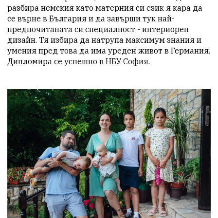
разбира немския като матерния си език я кара да 
се върне в България и да завърши тук най-
предпочитаната си специалност - интериорен 
дизайн. Тя избира да натрупа максимум знания и 
умения пред това да има уреден живот в Германия. 
Дипломира се успешно в НБУ София.