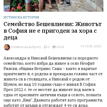
ИСТИНСКА ИСТОРИЯ
Семейство Бешевлиеви: Животът
в София не е пригоден за хора с
деца
01 НОЕ, 2023
Пазител на доброто
0
6294
Александра и Николай Бешевлиеви са поредното 
семейство, което избра да живее в село Неофит 
Рилски, община Ветрино. Саша – както я наричат 
приятелите ѝ, е родена и прекарала голяма част от 
живота си в столицата, а Николай е родом от 
Шумен, но над 10 години също е живял В София. 
През 2022 г. те се местят да живеят под наем в 
една от красивите антични къщи в селото, позната 
още като „Еми“. Двамата работят като програмисти, 
работят от вкъщи и отглеждат 4-те си деца. 