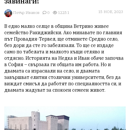
завинаги!
15 НОЕ, 2023
Петър Иванов
0
12251
В едно малко селце в община Ветрино живее 
семейство Ракиджийски. Ако минавате по главния 
път Провадия-Тервел, ще отминете Средно село, 
без дори да сте го забелязали. То ще се издаде 
само по табелата и малкото къщи отляво и 
отдясно. Историята на Недка и Иван обаче започва 
в София – свързала ги общата им работа. Но и 
двамата са израснали на село, и двамата 
завършват елитни столични университети, без да 
виждат смисъл да работят по специалността си, и 
двамата жадуват за спокоен семеен живот.