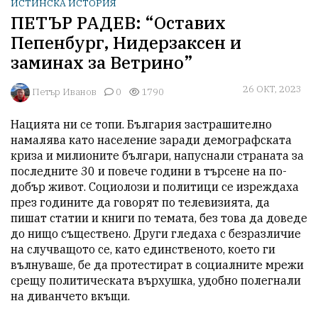
ИСТИНСКА ИСТОРИЯ
ПЕТЪР РАДЕВ: “Оставих
Пепенбург, Нидерзаксен и
заминах за Ветрино”
26 ОКТ, 2023
Петър Иванов
0
1790
Нацията ни се топи. България застрашително 
намалява като население заради демографската 
криза и милионите българи, напуснали страната за 
последните 30 и повече години в търсене на по-
добър живот. Социолози и политици се изреждаха 
през годините да говорят по телевизията, да 
пишат статии и книги по темата, без това да доведе 
до нищо съществено. Други гледаха с безразличие 
на случващото се, като единственото, което ги 
вълнуваше, бе да протестират в социалните мрежи 
срещу политическата върхушка, удобно полегнали 
на диванчето вкъщи.