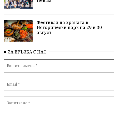
Невша
Детски лагер
Вяра
Евроатлантизъм
Историческа живопис
Училище
Фестивал на храната в
Исторически парк на 29 и 30
Народно читалище
Изобразително изкуство
август
български художници
Традиции
Дом
ЗА ВРЪЗКА С НАС
Семейство
Новости
Български Юнак
Възстановки
"Наедно"
ханът
книги
благотворителност
Красиво Ветрино
медии
Родолюбие
обучение
Доброплодно
Духовност
Земеделие
Иновации
Тракийски университет
Услуги
Творчество