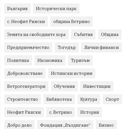
България
Исторически парк
с. Неофит Рилски
община Ветрино
Земята на свободните хора
Събития
Община
Предприемачество
Тогедър
Лични финанси
Политика
Икономика
Туризъм
Доброволстване
Истински истории
Ветрогенератори
Обучения
Инвестиции
Строителство
Библиотека
Култура
Спорт
Неофит Рилски
с. Ветрино
История
Добро дело
Фондация „Въздигане“
Бизнес