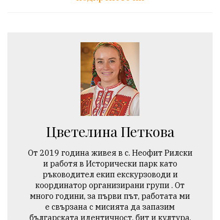
Цветелина Петкова
От 2019 година живея в с. Неофит Рилски
и работя в Исторически парк като
ръководител екип екскурзоводи и
координатор организирани групи . От
много години, за първи път, работата ми
е свързана с мисията да запазим
българската идентичност, бит и култура.