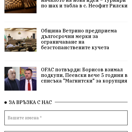
началото на нова идея – турнири
по шах и табла в с. Неофит Рилски
Актуално
Стрелба с лък
Образователно
За нашите деца
Успехи
Величие
Община Ветрино предприема
дългосрочни мерки за
Красиво Ветрино
защитниците
ограничаване на
безстопанствените кучета
Детски лагер
Вяра
Евроатлантизъм
Историческа живопис
Училище
OFAC потвърди: Борисов взимал
подкупи, Пеевски вече 5 години в
Народно читалище
Изобразително изкуство
списъка "Магнитски" за корупция
български художници
Традиции
Дом
ЗА ВРЪЗКА С НАС
Семейство
Новости
Български Юнак
Възстановки
"Наедно"
ханът
книги
благотворителност
Красиво Ветрино
медии