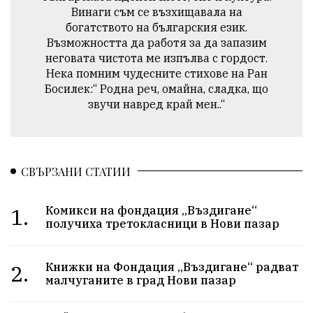
Винаги съм се възхищавала на
богатството на българския език.
Възможността да работя за да запазим
неговата чистота ме изпълва с гордост.
Нека помним чудесните стихове на Ран
Босилек:“ Родна реч, омайна, сладка, що
звучи навред край мен..“
СВЪРЗАНИ СТАТИИ
1.
Комикси на фондация „Въздигане“
получиха третокласници в Нови пазар
2.
Книжки на Фондация „Въздигане“ радват
малчуганите в град Нови пазар