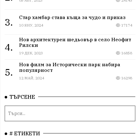
05 АВГ, 2023
24143
Стар хамбар става къща за чудо и приказ
3.
10 ЯНУ, 2024
17174
Нов архитектурен шедьовър в село Неофит
4.
Рилски
19 ДЕК, 2023
16858
Нов филм за Исторически парк набира
5.
популярност
12 МАЙ, 2024
16298
ТЪРСЕНЕ
# ЕТИКЕТИ