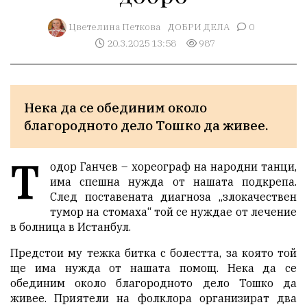
Цветелина Петкова
ДОБРИ ДЕЛА
0
20.3.2025 13:58
987
Нека да се обединим около 
благородното дело Тошко да живее. 
Т
одор Ганчев – хореограф на народни танци,
има спешна нужда от нашата подкрепа.
След поставената диагноза „злокачествен
тумор на стомаха“ той се нуждае от лечение
в болница в Истанбул.
Предстои му тежка битка с болестта, за която той
ще има нужда от нашата помощ. Нека да се
обединим около благородното дело Тошко да
живее. Приятели на фолклора организират два