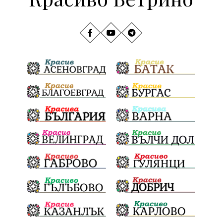
добрият пример
провадия
млада гвардия
село неофит рилски
транспорт
медии