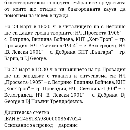
благотворителни концерта, събраните средствата
от които ще отидат за благородната кауза да
помогнем на човек в нужда.
На 24 март в 18:30 ч. в читалището на с. Ветрино
ще си дадат среща творците: НЧ „Просвета-1905“ –
с. Ветрино, Вилияна Бойчева, КНТ „Хоп-Троп“ – гр.
Провадия, НЧ „Светлина-1904“ – с. Белоградец, НЧ
„В. Левски-1901“ – с. Добрина, КНТ „Българи“ – гр.
Варна, и Dj George.
На 27 март в 18:30 ч. в читалището на гр. Провадия
ще ни зарадват с таланта и ентусиазма си: НЧ
„Просвета-1905“ – с. Ветрино, Вилияна Бойчева, КНТ
„Хоп-Троп“ – гр. Провадия, НЧ „ Светлина-1904“ – с.
Белоградец, НЧ „В. Левски-1901“ – с. Добрина, Dj
George и Dj Павлин Трендафилов.
Дарителска сметка:
IBAN BG45STSA93000008647024
Основание за превод – дарение