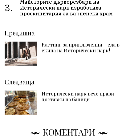
Майсторите дърворезбари на
3.
Исторически парк изработиха
проскинитария за варненски храм
Предишна
Кастинг за приключенци – ела в
екипа на Исторически парк!
Следваща
Исторически парк вече прави
доставки на баници
КОМЕНТАРИ