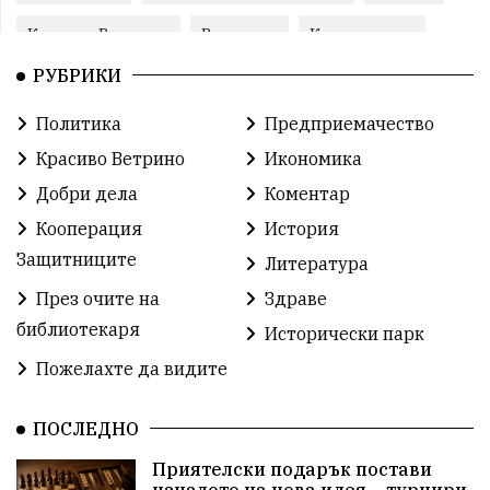
Красиво Ветрино
Развитие
Криминално
РУБРИКИ
Фондация Въздигане
Общество
Семинари
Политика
Предприемачество
Автосъбитие
Празници
Розариумът
Красиво Ветрино
Икономика
Партия "Величие"
Здраве
Добри дела
Коментар
Кооперация
История
СУ „Христо Ботев“ – Ветрино
Вълчи дол
Защитниците
Литература
Добър живот
Образование
Свят
През очите на
Здраве
библиотекаря
Предстоящи
Доброволчески дейности
Исторически парк
Пожелахте да видите
Забавления
Второ българско царство
Храна от село
ПОСЛЕДНО
Лична инициатива
Приятелски подарък постави
Здравословно
Изкуство
Заедно за България