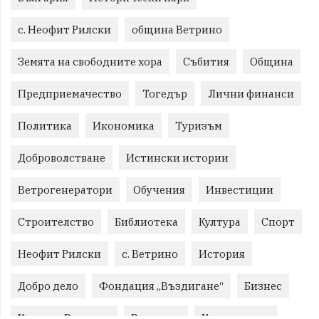
с. Неофит Рилски
община Ветрино
Земята на свободните хора
Събития
Община
Предприемачество
Тогедър
Лични финанси
Политика
Икономика
Туризъм
Доброволстване
Истински истории
Ветрогенератори
Обучения
Инвестиции
Строителство
Библиотека
Култура
Спорт
Неофит Рилски
с. Ветрино
История
Добро дело
Фондация „Въздигане“
Бизнес
Красиво Ветрино
Развитие
Криминално