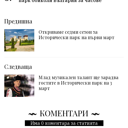
парк обиколи България за часове
Предишна
Откриваме седми сезон за
Исторически парк на първи март
Следваща
Млад музикален талант ще зарадва
гостите в Исторически парк на 3
март
КОМЕНТАРИ
Има 0 коментара за статията