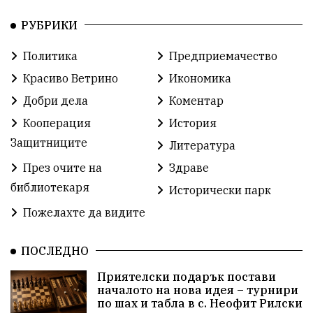
РУБРИКИ
Фондация Въздигане
Общество
Семинари
Политика
Предприемачество
Автосъбитие
Празници
Розариумът
Красиво Ветрино
Икономика
Партия "Величие"
Здраве
Добри дела
Коментар
Кооперация
История
СУ „Христо Ботев“ – Ветрино
Вълчи дол
Защитниците
Литература
Добър живот
Образование
Свят
През очите на
Здраве
библиотекаря
Предстоящи
Доброволчески дейности
Исторически парк
Пожелахте да видите
Забавления
Второ българско царство
Храна от село
ПОСЛЕДНО
Лична инициатива
Приятелски подарък постави
Здравословно
Изкуство
Заедно за България
началото на нова идея – турнири
по шах и табла в с. Неофит Рилски