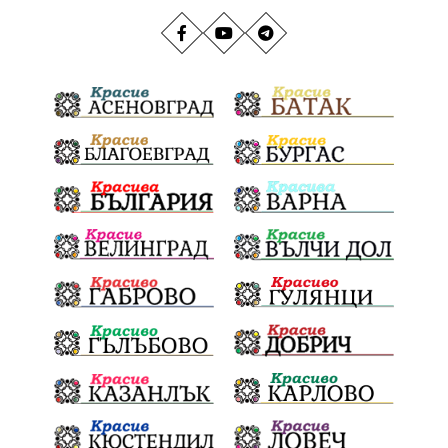
добрият пример
провадия
млада гвардия
село неофит рилски
транспорт
медии