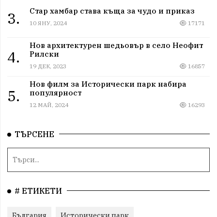
Стар хамбар става къща за чудо и приказ
3.
10 ЯНУ, 2024
17171
Нов архитектурен шедьовър в село Неофит
4.
Рилски
19 ДЕК, 2023
16857
Нов филм за Исторически парк набира
5.
популярност
12 МАЙ, 2024
16293
ТЪРСЕНЕ
# ЕТИКЕТИ
България
Исторически парк