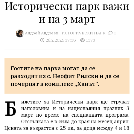
Исторически парк важи
и на 3 март
Aндрей Андреев
ИСТОРИЧЕСКИ ПАРК
0
26.2.2025 17:38
1373
Гостите на парка могат да се 
разходят из с. Неофит Рилски и да се 
почерпят в комплекс „Ханът“.
Б
илетите за Исторически парк ще струват
наполовина и на националния празник 3
март по време на специалната програма.
Отстъпката е в сила до края на месец април.
Цената за възрастен е 25 лв., за деца между 4 и 18