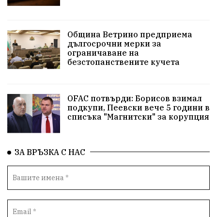
Актуално
Стрелба с лък
Образователно
За нашите деца
Успехи
Величие
Община Ветрино предприема
дългосрочни мерки за
Красиво Ветрино
защитниците
ограничаване на
безстопанствените кучета
Детски лагер
Вяра
Евроатлантизъм
Историческа живопис
Училище
OFAC потвърди: Борисов взимал
подкупи, Пеевски вече 5 години в
Народно читалище
Изобразително изкуство
списъка "Магнитски" за корупция
български художници
Традиции
Дом
ЗА ВРЪЗКА С НАС
Семейство
Новости
Български Юнак
Възстановки
"Наедно"
ханът
книги
благотворителност
Красиво Ветрино
медии