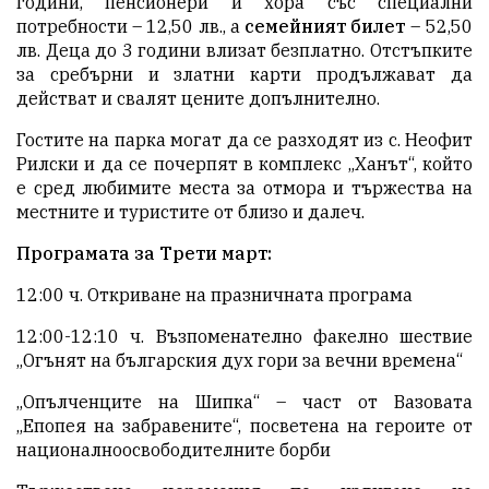
години, пенсионери и хора със специални
потребности – 12,50 лв., а
семейният билет
– 52,50
лв. Деца до 3 години влизат безплатно. Отстъпките
за сребърни и златни карти продължават да
действат и свалят цените допълнително.
Гостите на парка могат да се разходят из с. Неофит
Рилски и да се почерпят в комплекс „Ханът“, който
е сред любимите места за отмора и тържества на
местните и туристите от близо и далеч.
Програмата за Трети март:
12:00 ч. Откриване на празничната програма
12:00-12:10 ч. Възпоменателно факелно шествие
„Огънят на българския дух гори за вечни времена“
„Опълченците на Шипка“ – част от Вазовата
„Епопея на забравените“, посветена на героите от
националноосвободителните борби