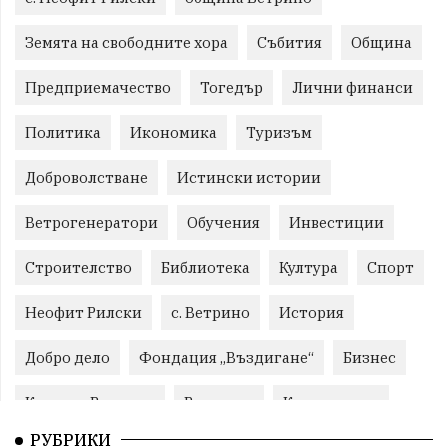
Земята на свободните хора
Събития
Община
Предприемачество
Тогедър
Лични финанси
Политика
Икономика
Туризъм
Доброволстване
Истински истории
Ветрогенератори
Обучения
Инвестиции
Строителство
Библиотека
Култура
Спорт
Неофит Рилски
с. Ветрино
История
Добро дело
Фондация „Въздигане“
Бизнес
Красиво Ветрино
Развитие
Криминално
РУБРИКИ
Фондация Въздигане
Общество
Семинари