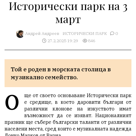
Исторически парк на 3
март
Aндрей Андреев
ИСТОРИЧЕСКИ ПАРК
0
27.2.2025 19:29
846
Той е роден в морската столица в 
музикално семейство. 
О
ще от своето основаване Исторически парк
е средище, в което даровити българи от
различни клонове на изкуството имат
възможност да се изявят. Националният
празник ще събере български таланти от различни
населени места, сред които е музикалната надежда
Донко Марков от Варна.