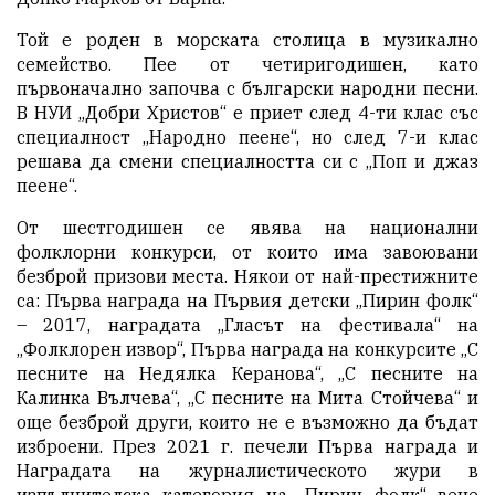
Той е роден в морската столица в музикално
семейство. Пее от четиригодишен, като
първоначално започва с български народни песни.
В НУИ „Добри Христов“ е приет след 4-ти клас със
специалност „Народно пеене“, но след 7-и клас
решава да смени специалността си с „Поп и джаз
пеене“.
От шестгодишен се явява на национални
фолклорни конкурси, от които има завоювани
безброй призови места. Някои от най-престижните
са: Първа награда на Първия детски „Пирин фолк“
– 2017, наградата „Гласът на фестивала“ на
„Фолклорен извор“, Първа награда на конкурсите „С
песните на Недялка Керанова“, „С песните на
Калинка Вълчева“, „С песните на Мита Стойчева“ и
още безброй други, които не е възможно да бъдат
изброени. През 2021 г. печели Първа награда и
Наградата на журналистическото жури в
изпълнителска категория на „Пирин фолк“ вече