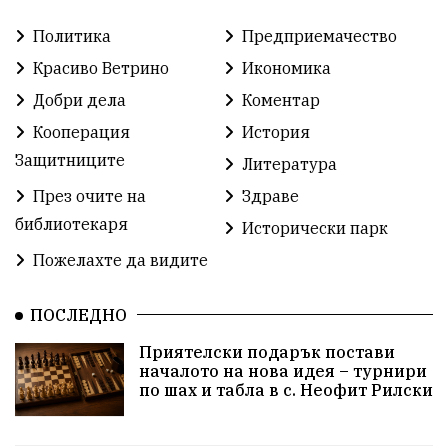
Политика
Предприемачество
Автосъбитие
Празници
Розариумът
Красиво Ветрино
Икономика
Партия "Величие"
Здраве
Добри дела
Коментар
Кооперация
История
СУ „Христо Ботев“ – Ветрино
Вълчи дол
Защитниците
Литература
Добър живот
Образование
Свят
През очите на
Здраве
библиотекаря
Предстоящи
Доброволчески дейности
Исторически парк
Пожелахте да видите
Забавления
Второ българско царство
Храна от село
ПОСЛЕДНО
Лична инициатива
Приятелски подарък постави
Здравословно
Изкуство
Заедно за България
началото на нова идея – турнири
по шах и табла в с. Неофит Рилски
Актуално
Стрелба с лък
Образователно