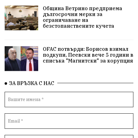
За нашите деца
Успехи
Величие
Община Ветрино предприема
дългосрочни мерки за
Красиво Ветрино
защитниците
ограничаване на
безстопанствените кучета
Детски лагер
Вяра
Евроатлантизъм
Историческа живопис
Училище
OFAC потвърди: Борисов взимал
подкупи, Пеевски вече 5 години в
Народно читалище
Изобразително изкуство
списъка "Магнитски" за корупция
български художници
Традиции
Дом
ЗА ВРЪЗКА С НАС
Семейство
Новости
Български Юнак
Възстановки
"Наедно"
ханът
книги
благотворителност
Красиво Ветрино
медии
Родолюбие
обучение
Доброплодно