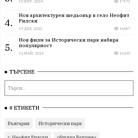
10 ЯНУ, 2024
17171
Нов архитектурен шедьовър в село Неофит
4.
Рилски
19 ДЕК, 2023
16857
Нов филм за Исторически парк набира
5.
популярност
12 МАЙ, 2024
16293
ТЪРСЕНЕ
# ЕТИКЕТИ
България
Исторически парк
с. Неофит Рилски
община Ветрино