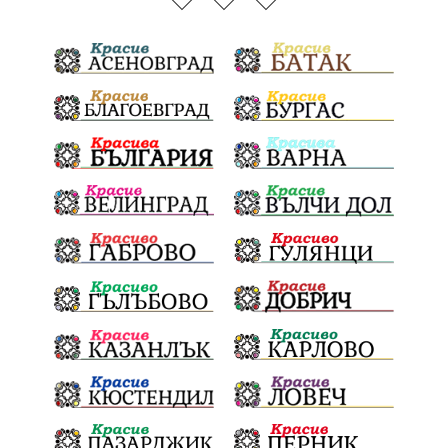
село неофит рилски
транспорт
медии