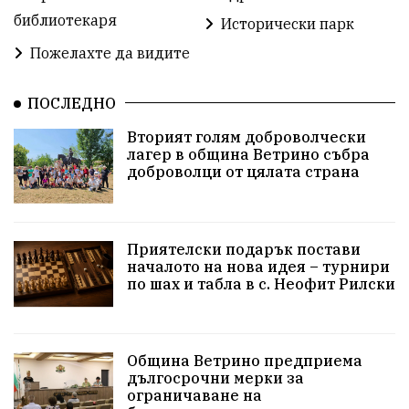
библиотекаря
Предстоящи
Доброволчески дейности
Исторически парк
Пожелахте да видите
Забавления
Второ българско царство
Храна от село
ПОСЛЕДНО
Лична инициатива
Вторият голям доброволчески
Здравословно
Изкуство
Заедно за България
лагер в община Ветрино събра
доброволци от цялата страна
Актуално
Стрелба с лък
Образователно
За нашите деца
Успехи
Величие
Приятелски подарък постави
началото на нова идея – турнири
Красиво Ветрино
защитниците
по шах и табла в с. Неофит Рилски
Детски лагер
Вяра
Евроатлантизъм
Историческа живопис
Училище
Община Ветрино предприема
дългосрочни мерки за
Народно читалище
Изобразително изкуство
ограничаване на