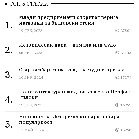
ТОП 5 СТАТИИ
Млади предприемачи откриват верига
1.
магазини за български стоки
19 ДЕК, 2023
27801
Исторически парк – измама или чудо
2.
05 АВГ, 2023
24143
Стар хамбар става къща за чудо и приказ
3.
10 ЯНУ, 2024
17174
Нов архитектурен шедьовър в село Неофит
4.
Рилски
19 ДЕК, 2023
16859
Нов филм за Исторически парк набира
5.
популярност
12 МАЙ, 2024
16298