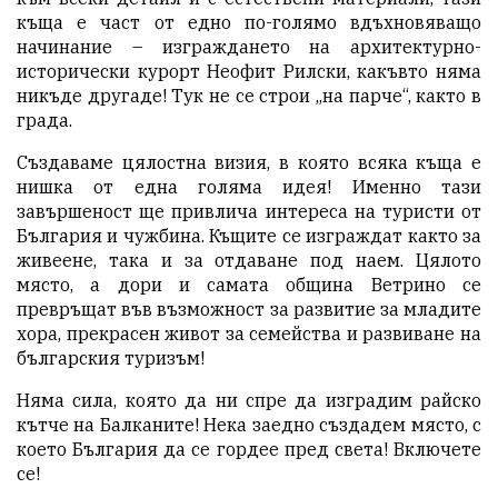
къща е част от едно по-голямо вдъхновяващо
начинание – изграждането на архитектурно-
исторически курорт Неофит Рилски, какъвто няма
никъде другаде! Тук не се строи „на парче“, както в
града.
Създаваме цялостна визия, в която всяка къща е
нишка от една голяма идея! Именно тази
завършеност ще привлича интереса на туристи от
България и чужбина. Къщите се изграждат както за
живеене, така и за отдаване под наем. Цялото
място, а дори и самата община Ветрино се
превръщат във възможност за развитие за младите
хора, прекрасен живот за семейства и развиване на
българския туризъм!
Няма сила, която да ни спре да изградим райско
кътче на Балканите! Нека заедно създадем място, с
което България да се гордее пред света! Включете
се!