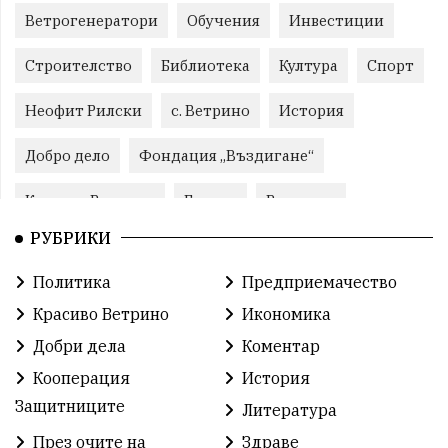
Ветрогенератори
Обучения
Инвестиции
Строителство
Библиотека
Култура
Спорт
Неофит Рилски
с. Ветрино
История
Добро дело
Фондация „Въздигане“
Красиво Ветрино
Бизнес
Развитие
РУБРИКИ
Криминално
Фондация Въздигане
Общество
Политика
Предприемачество
Семинари
Автосъбитие
Празници
Красиво Ветрино
Икономика
Розариумът
Партия "Величие"
Здраве
Добри дела
Коментар
Кооперация
История
СУ „Христо Ботев“ – Ветрино
Вълчи дол
Защитниците
Литература
Добър живот
Образование
Свят
През очите на
Здраве