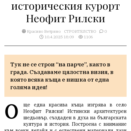
историческия курорт
Неофит Рилски
Красиво Ветрино
СТРОИТЕЛСТВО
0
10.4.2025 18:09
1106
Тук не се строи “на парче”, както в 
града. Създаваме цялостна визия, в 
която всяка къща е нишка от една 
голяма идея!
О
ще една красива къща изгрява в село
Неофит Рилски! Истински архитектурен
шедьовър, създаден в духа на българската
култура и история. Построена с внимание
към всеки детайл и с естествени материали, тази