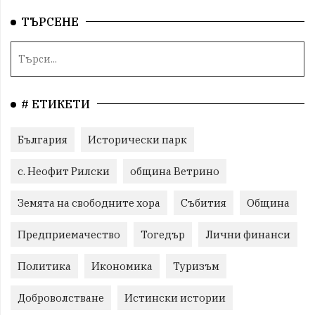
ТЪРСЕНЕ
# ЕТИКЕТИ
България
Исторически парк
с. Неофит Рилски
община Ветрино
Земята на свободните хора
Събития
Община
Предприемачество
Тогедър
Лични финанси
Политика
Икономика
Туризъм
Доброволстване
Истински истории