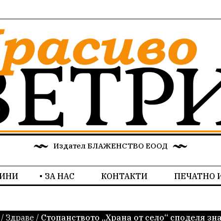
Издател БЛАЖЕНСТВО ЕООД
ИНИ
ЗА НАС
КОНТАКТИ
ПЕЧАТНО 
/
Здраве
/
Стопанството „Храна от село“ споделя зн