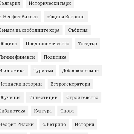
България
Исторически парк
с. Неофит Рилски
община Ветрино
Земята на свободните хора
Събития
Община
Предприемачество
Тогедър
Лични финанси
Политика
Икономика
Туризъм
Доброволстване
Истински истории
Ветрогенератори
Обучения
Инвестиции
Строителство
Библиотека
Култура
Спорт
Неофит Рилски
с. Ветрино
История