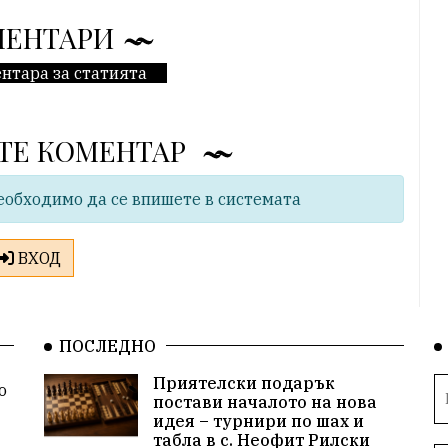
МЕНТАРИ
нтара за статията
ТЕ КОМЕНТАР
еобходимо да се впишете в системата
ВХОД
ПОСЛЕДНО
Приятелски подарък
о
постави началото на нова
идея – турнири по шах и
табла в с. Неофит Рилски