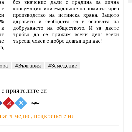
на
без значение дали е градина за лична
 с
консумация, или създаване на поминък чрез
ки
производство на истинска храна. Защото
0%
здравето и свободата са в основата на
 в
добруването на обществото. И за двете
ят
трябва да се грижим всеки ден! Всеки
че
търсещ човек е добре дошъл при нас!
а,
ора
#България
#Земеделие
 с приятелите си
шата медия, подкрепете ни