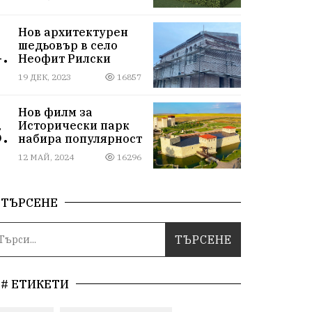
Нов архитектурен
шедьовър в село
.
Неофит Рилски
19 ДЕК, 2023
16857
Нов филм за
Исторически парк
.
набира популярност
12 МАЙ, 2024
16296
ТЪРСЕНЕ
# ЕТИКЕТИ