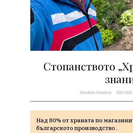
Стопанството „Хр
знан
Ивайло Иванов
ЗДРАВЕ
Над 80% от храната по магазините