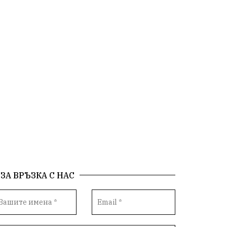
български художници
Традиции
Дом
Семейство
Новости
Български Юнак
Възстановки
"Наедно"
ханът
книги
благотворителност
Красиво Ветрино
медии
Родолюбие
обучение
Доброплодно
Духовност
Земеделие
Иновации
Тракийски университет
Услуги
ЗА ВРЪЗКА С НАС
Творчество
Технологии
Трежър
Самодейност
Настаняване