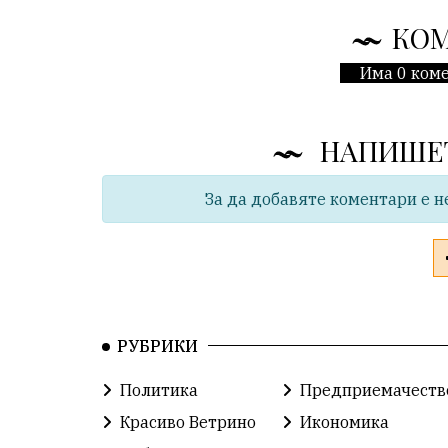
КО
Има 0 коме
НАПИШЕ
За да добавяте коментари е н
РУБРИКИ
Политика
Предприемачеств
Красиво Ветрино
Икономика