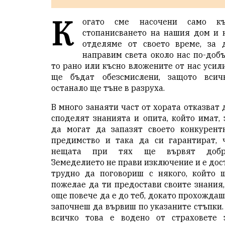
К
огато сме насочени само к
стопанисването на нашия дом и 
отделяме от своето време, за 
направим света около нас по-добъ
то рано или късно вложените от нас усил
ще бъдат обезсмислени, защото всич
останало ще тъне в разруха.
В много занаяти част от хората отказват 
споделят знанията и опита, който имат, 
да могат да запазят своето конкурент
предимство и така да си гарантират, 
нещата при тях ще вървят добр
Земеделието не прави изключение и е дос
трудно да поговориш с някого, който 
пожелае да ти предостави своите знания,
още повече да е до теб, докато прохождаш
започнеш да вървиш по указаните стъпки.
всичко това е водено от страховете 