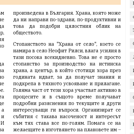
ъм
произведена в България. Храна, която може
не
да ни направи по-здрави, по-продуктивни и
да
това да подобри цялостния облик на
р,
обществото.
ия
Стопанството на
"Храна от село"
, което се
ко
намира в село Неофит Рилси, влага усилия в
тази посока всекидневно. Това не е просто
да
стопанство за производство на истинска
за
храна, а център, в който стотици хора през
но
годината идват, за да получат знания и
че
подкрепа в тяхното усвояване и прилагане.
е.
Голяма част от тези хора участват активно в
та
процесите и в същото време получават
ще
подробни разяснения по текущите и други
 а
интересуващи ги въпроси. Организират се
 и
събития с такава насоченост и интересът
 И
към тях става все по-голям. Помага се на
за
желаещите в изготвянето на плановете им –