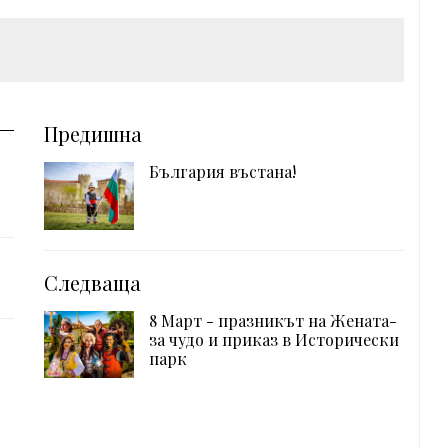
Предишна
България въстана!
Следваща
8 Март - празникът на Жената-
за чудо и приказ в Исторически
парк