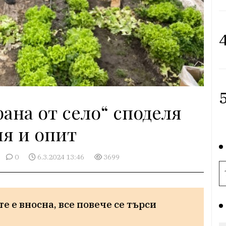
4
5
ана от село“ споделя
ия и опит
0
6.3.2024 13:46
3699
 е вносна, все повече се търси 