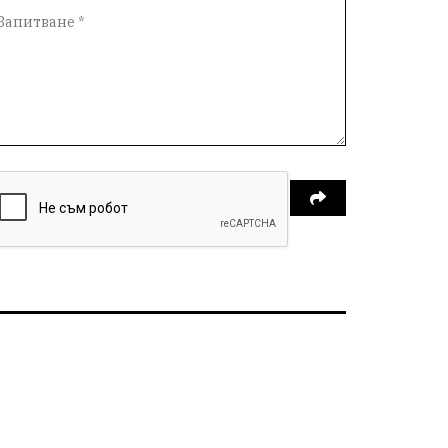
Справедливост
Реклама
Райско място
Хамбар
Имот
Зимна приказка
Красота
Асеневци
Езда
Виртуална разходка из епохите
8 - ми март
С грижа за околната среда
кауза
Средно село
Нови пазар
Девня
литература
Белоградец
добрият пример
провадия
млада гвардия
село неофит рилски
транспорт
медии