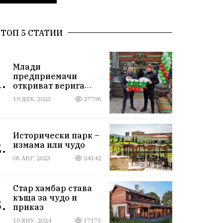
ТОП 5 СТАТИИ
Млади
предприемачи
.
откриват верига
магазини за
19 ДЕК, 2023
27798
български стоки
Исторически парк –
.
измама или чудо
05 АВГ, 2023
24142
Стар хамбар става
къща за чудо и
.
приказ
10 ЯНУ, 2024
17173