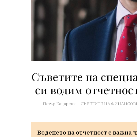
Съветите на специа
си водим отчетнос
Петър Кацарски
СЪВЕТИТЕ НА ФИНАНСОВ
Воденето на отчетност е важна ч