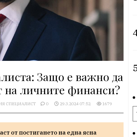
4
5
листа: Защо е важно да
т на личните финанси?
ИЯ СПЕЦИАЛИСТ
0
29.3.2024 07:52
1679
аст от постигането на една ясна 