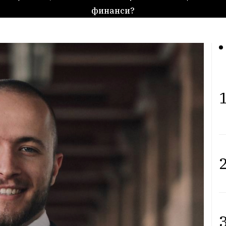
финанси?
1
2
3