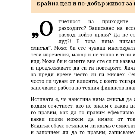
крайна цел и по-добър живот за 
„О
тчетност на приходите
разходите? Записване на все
разход, който правя? Да не с
луд?! В това няма никак
смисъл!“. Може би сте чували многократ
тези изречения, макар и не точно в този 
вид. Може би и самите вие сте си ги казва
и продължавате да си ги повтаряте. Лич
аз преди време често си ги мислех. Се
често ги чувам от клиенти, с които тепър
започваме работа по техния
финансов пла
Истината е, че наистина няма смисъл да 
водим
отчетност
, ако не знаем с каква ц
го правим, как да го правим ефективно
какви ползи можем да имаме от тов
Веднъж обаче осъзнаем ли какъв е смисъл
и започнем ли да го правим, записване