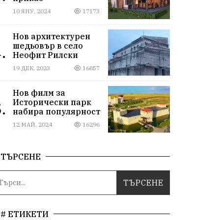
10 ЯНУ, 2024
17173
Нов архитектурен
шедьовър в село
.
Неофит Рилски
19 ДЕК, 2023
16857
Нов филм за
Исторически парк
.
набира популярност
12 МАЙ, 2024
16296
ТЪРСЕНЕ
# ЕТИКЕТИ