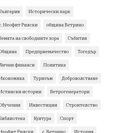
България
Исторически парк
с. Неофит Рилски
община Ветрино
Земята на свободните хора
Събития
Община
Предприемачество
Тогедър
Лични финанси
Политика
Икономика
Туризъм
Доброволстване
Истински истории
Ветрогенератори
Обучения
Инвестиции
Строителство
Библиотека
Култура
Спорт
Неофит Рилски
с. Ветрино
История