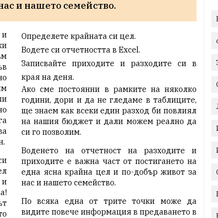
нас и нашето семейство.
 и
Определете крайната си цел.
ки
Водете си отчетността в Excel.
ъм
Записвайте приходите и разходите си в
ъв
края на деня.
но
им
Ако сме постоянни в рамките на няколко
ли
години, дори и да не гледаме в таблиците,
но
ще знаем как всеки един разход би повлиял
га
на
нашия бюджет
и дали можем реално да
ва
си го позволим.
н
.
Воденето на отчетност на разходите и
си
приходите е важна част от постигането на
ел
една ясна крайна цел и по-добър живот за
 и
нас и нашето семейство.
а!
По всяка една от трите точки може да
ът
видите повече информация в предаването в
то