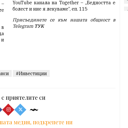
YouTube канала на Together –
„Бедността е
 –
болест и ние я лекуваме“, еп. 115
те
Присъединете се към нашата общност в
Telegram
ТУК
 в
да
 и
анси
#Инвестиции
 с приятелите си
шата медия, подкрепете ни