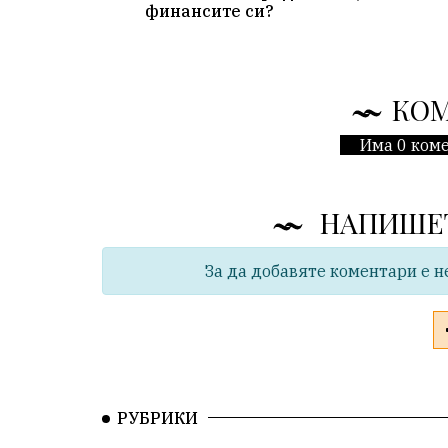
финансите си?
КО
Има 0 коме
НАПИШЕ
За да добавяте коментари е н
РУБРИКИ