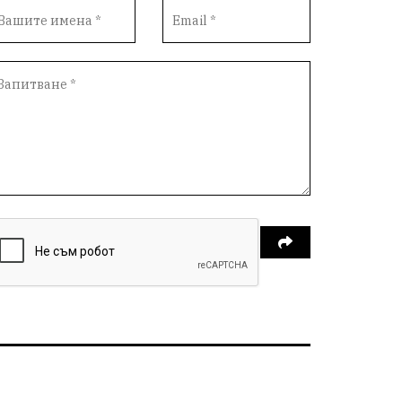
Самодейност
Настаняване
Справедливост
Реклама
Райско място
Хамбар
Имот
Зимна приказка
Красота
Асеневци
Езда
Виртуална разходка из епохите
8 - ми март
С грижа за околната среда
кауза
Средно село
Нови пазар
Девня
литература
Белоградец
добрият пример
провадия
млада гвардия
село неофит рилски