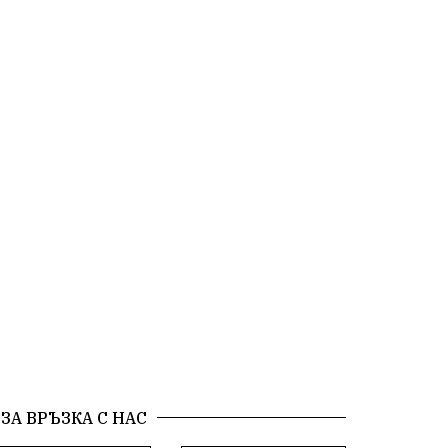
български художници
Традиции
Дом
Семейство
Новости
Български Юнак
Възстановки
"Наедно"
ханът
книги
благотворителност
Красиво Ветрино
медии
Родолюбие
обучение
Доброплодно
Духовност
Земеделие
Иновации
Тракийски университет
Услуги
Творчество
Технологии
Трежър
ЗА ВРЪЗКА С НАС