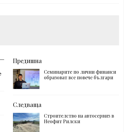
Предишна
Семинарите по лични финанси
е
образоват все повече българи
Следваща
Строителство на автосервиз в
Неофит Рилски