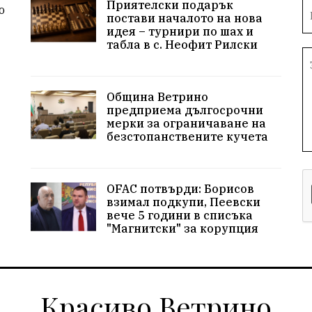
Приятелски подарък
о
постави началото на нова
идея – турнири по шах и
табла в с. Неофит Рилски
Община Ветрино
предприема дългосрочни
мерки за ограничаване на
безстопанствените кучета
OFAC потвърди: Борисов
взимал подкупи, Пеевски
вече 5 години в списъка
"Магнитски" за корупция
Красиво Ветрино