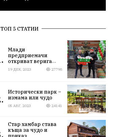
ТОП 5 СТАТИИ
Млади
предприемачи
.
откриват верига
магазини за
19 ДЕК, 2023
27798
български стоки
Исторически парк –
.
измама или чудо
05 АВГ, 2023
24141
Стар хамбар става
къща за чудо и
.
приказ