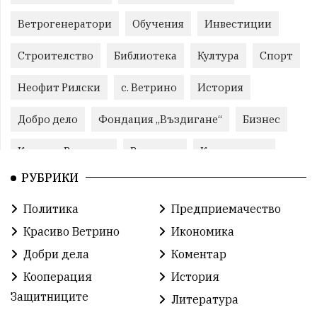
Ветрогенератори
Обучения
Инвестиции
Строителство
Библиотека
Култура
Спорт
Неофит Рилски
с. Ветрино
История
Добро дело
Фондация „Въздигане“
Бизнес
Красиво Ветрино
Развитие
Криминално
РУБРИКИ
Фондация Въздигане
Общество
Семинари
Политика
Предприемачество
Автосъбитие
Празници
Розариумът
Красиво Ветрино
Икономика
Партия "Величие"
Здраве
Добри дела
Коментар
Кооперация
История
СУ „Христо Ботев“ – Ветрино
Вълчи дол
Защитниците
Литература
Добър живот
Образование
Свят