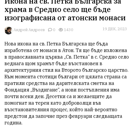
Икона на св. Петка Българска за
храма в Средно село ще бъде
изографисана от атонски монаси
19 ДЕК, 2023
Aндрей Андреев
0
1430
Нова икона на св. Петка Българска ще бъда 
изработена от монаси в Атон. Тя ще бъде изложена 
в православната църква „Св. Петка“ в с. Средно село 
веднага щом храмът бъде възстановен в 
архитектурния стил на Второто българско царство. 
Към момента стотици българи от цялата страна са 
пратили средства на дарителската сметка на 
Фондация „Въздигане“, а нови постъпления има 
почти всеки ден. Десетки са и желаещите да 
помогнат на терен като доброволци във 
възстановителния процес, който най-вероятно 
предстои да започне през февруари следващата 
година.