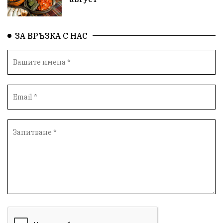
български художници
Традиции
Дом
ЗА ВРЪЗКА С НАС
Семейство
Новости
Български Юнак
Възстановки
"Наедно"
ханът
книги
благотворителност
Красиво Ветрино
медии
Родолюбие
обучение
Доброплодно
Духовност
Земеделие
Иновации
Тракийски университет
Услуги
Творчество
Технологии
Трежър
Самодейност
Настаняване
Справедливост
Реклама
Райско място
Хамбар
Имот