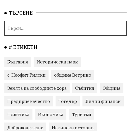
ТЪРСЕНЕ
# ЕТИКЕТИ
България
Исторически парк
с. Неофит Рилски
община Ветрино
Земята на свободните хора
Събития
Община
Предприемачество
Тогедър
Лични финанси
Политика
Икономика
Туризъм
Доброволстване
Истински истории