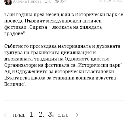
01 ДЕК, 2022
Албена Пекова
0
854
Тази година през месец юли в Исторически парк се 
проведе Първият международен античен 
фестивал „Одрюза – люлката на хилядата 
градове“. 

Събитието пресъздава материалната и духовната 
култура на тракийската цивилизация и 
държавната традиция на Одриското царство. 
Организатори на фестивала са „Исторически парк“ 
АД и Сдружението за исторически възстановки 
„Българска школа за старинни воински изкуства – 
Величие“. 
1.
2.
3.
ПРЕД.
СЛЕД.