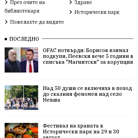
През очите на
Здраве
библиотекаря
Предстоящи
Доброволчески дейности
Исторически парк
Пожелахте да видите
Забавления
Второ българско царство
Храна от село
ПОСЛЕДНО
Лична инициатива
OFAC потвърди: Борисов взимал
Здравословно
Изкуство
Заедно за България
подкупи, Пеевски вече 5 години в
списъка "Магнитски" за корупция
Актуално
Стрелба с лък
Образователно
За нашите деца
Успехи
Величие
Над 50 души се включиха в поход
до скалния феномен над село
Красиво Ветрино
защитниците
Невша
Детски лагер
Вяра
Евроатлантизъм
Историческа живопис
Училище
Фестивал на храната в
Исторически парк на 29 и 30
Народно читалище
Изобразително изкуство
август