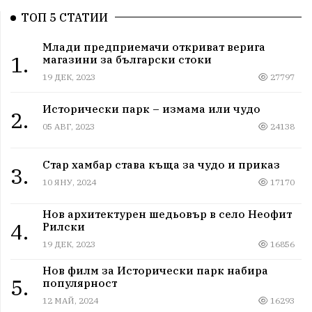
ТОП 5 СТАТИИ
Млади предприемачи откриват верига
1.
магазини за български стоки
19 ДЕК, 2023
27797
Исторически парк – измама или чудо
2.
05 АВГ, 2023
24138
Стар хамбар става къща за чудо и приказ
3.
10 ЯНУ, 2024
17170
Нов архитектурен шедьовър в село Неофит
4.
Рилски
19 ДЕК, 2023
16856
Нов филм за Исторически парк набира
5.
популярност
12 МАЙ, 2024
16293