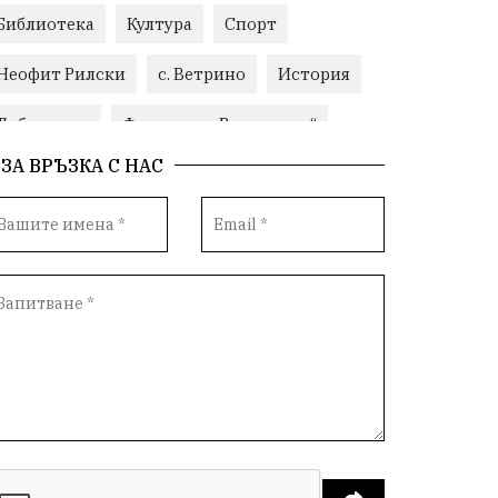
Библиотека
Култура
Спорт
Неофит Рилски
с. Ветрино
История
Добро дело
Фондация „Въздигане“
ЗА ВРЪЗКА С НАС
Бизнес
Красиво Ветрино
Развитие
Криминално
Фондация Въздигане
Общество
Семинари
Автосъбитие
Празници
Розариумът
Партия "Величие"
Здраве
СУ „Христо Ботев“ – Ветрино
Вълчи дол
Добър живот
Образование
Свят