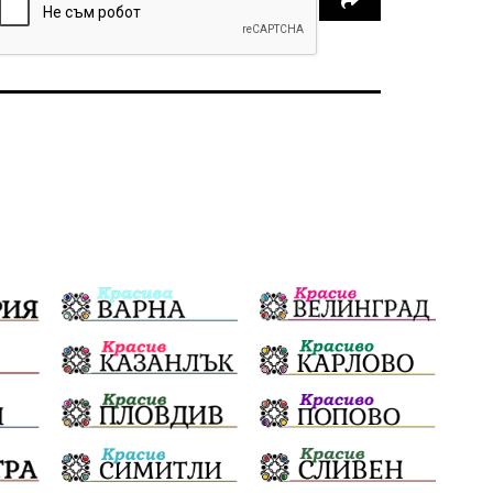
Предстоящи
Доброволчески дейности
Забавления
Второ българско царство
Храна от село
Лична инициатива
Здравословно
Изкуство
Заедно за България
Актуално
Стрелба с лък
Образователно
За нашите деца
Успехи
Величие
Красиво Ветрино
защитниците
Детски лагер
Вяра
Евроатлантизъм
Историческа живопис
Училище