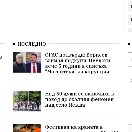
ПОСЛЕДНО
OFAC потвърди: Борисов
о
взимал подкупи, Пеевски
вече 5 години в списъка
"Магнитски" за корупция
Над 50 души се включиха в
поход до скалния феномен
над село Невша
Фестивал на храната в