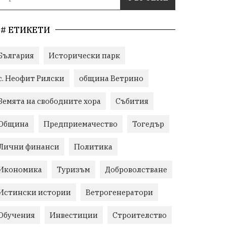
# ЕТИКЕТИ
България
Исторически парк
с. Неофит Рилски
община Ветрино
Земята на свободните хора
Събития
Община
Предприемачество
Тогедър
Лични финанси
Политика
Икономика
Туризъм
Доброволстване
Истински истории
Ветрогенератори
Обучения
Инвестиции
Строителство