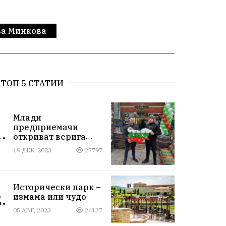
ва Минкова
ТОП 5 СТАТИИ
Млади
предприемачи
.
откриват верига
магазини за
19 ДЕК, 2023
27797
български стоки
Исторически парк –
.
измама или чудо
05 АВГ, 2023
24137