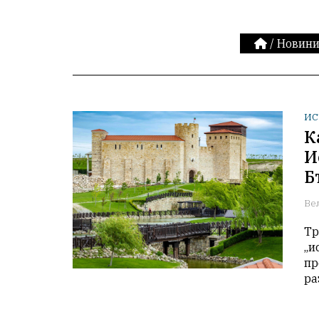
/
Новин
ИС
К
И
Б
Ве
Тр
„и
пр
ра