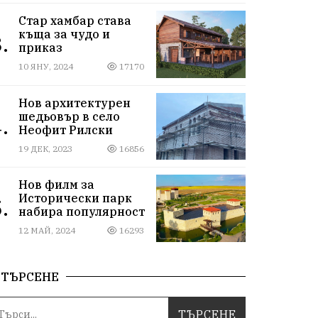
Стар хамбар става
къща за чудо и
.
приказ
10 ЯНУ, 2024
17170
Нов архитектурен
шедьовър в село
.
Неофит Рилски
19 ДЕК, 2023
16856
Нов филм за
Исторически парк
.
набира популярност
12 МАЙ, 2024
16293
ТЪРСЕНЕ