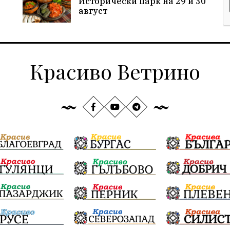
Исторически парк на 29 и 30
август
Красиво Ветрино