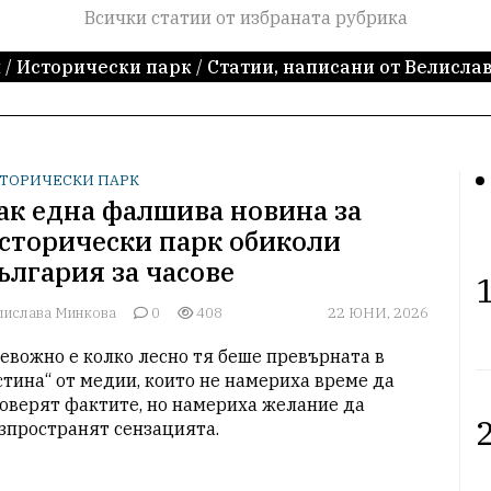
Всички статии от избраната рубрика
и
/
Исторически парк
/
Статии, написани от Велисла
ТОРИЧЕСКИ ПАРК
ак една фалшива новина за
сторически парк обиколи
ългария за часове
1
лислава Минкова
0
408
22 ЮНИ, 2026
евожно е колко лесно тя беше превърната в 
стина“ от медии, които не намериха време да 
оверят фактите, но намериха желание да 
2
зпространят сензацията. 