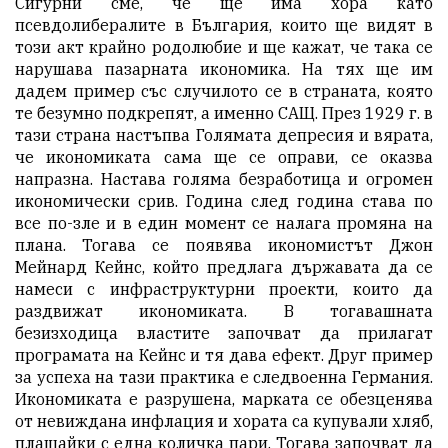
Сигурни сме, че ще има хора като
псевдолибералите в България, които ще видят в
този акт крайно родолюбие и ще кажат, че така се
нарушава пазарната икономика. На тях ще им
дадем пример със случилото се в страната, която
те безумно подкрепят, а именно САЩ. През 1929 г. в
тази страна настъпва Голямата депресия и вярата,
че икономиката сама ще се оправи, се оказва
напразна. Настава голяма безработица и огромен
икономически срив. Година след година става по
все по-зле и в един момент се налага промяна на
плана. Тогава се появява икономистът Джон
Мейнард Кейнс, който предлага държавата да се
намеси с инфраструктурни проекти, които да
раздвижат икономиката. В тогавашната
безизходица властите започват да прилагат
програмата на Кейнс и тя дава ефект. Друг пример
за успеха на тази практика е следвоенна Германия.
Икономиката е разрушена, марката се обезценява
от невиждана инфлация и хората са купували хляб,
плащайки с една количка пари. Тогава започват да