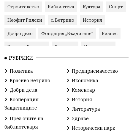
Строителство
Библиотека
Култура
Спорт
Неофит Рилски
с. Ветрино
История
Добро дело
Фондация „Въздигане“
Бизнес
Красиво Ветрино
Развитие
Криминално
РУБРИКИ
Фондация Въздигане
Общество
Семинари
Политика
Предприемачество
Автосъбитие
Празници
Розариумът
Красиво Ветрино
Икономика
Партия "Величие"
Здраве
Добри дела
Коментар
Кооперация
История
СУ „Христо Ботев“ – Ветрино
Вълчи дол
Защитниците
Литература
Добър живот
Образование
Свят
През очите на
Здраве
библиотекаря
Предстоящи
Доброволчески дейности
Исторически парк