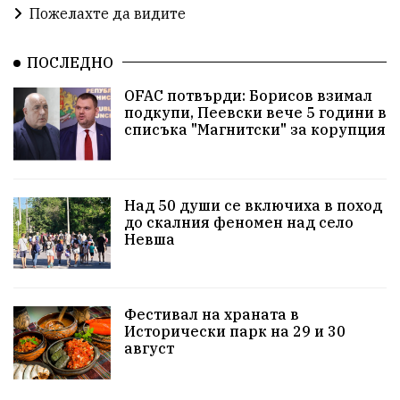
Пожелахте да видите
Забавления
Второ българско царство
Храна от село
ПОСЛЕДНО
Лична инициатива
OFAC потвърди: Борисов взимал
Здравословно
Изкуство
Заедно за България
подкупи, Пеевски вече 5 години в
списъка "Магнитски" за корупция
Актуално
Стрелба с лък
Образователно
За нашите деца
Успехи
Величие
Над 50 души се включиха в поход
до скалния феномен над село
Красиво Ветрино
защитниците
Невша
Детски лагер
Вяра
Евроатлантизъм
Историческа живопис
Училище
Фестивал на храната в
Исторически парк на 29 и 30
Народно читалище
Изобразително изкуство
август
български художници
Традиции
Дом