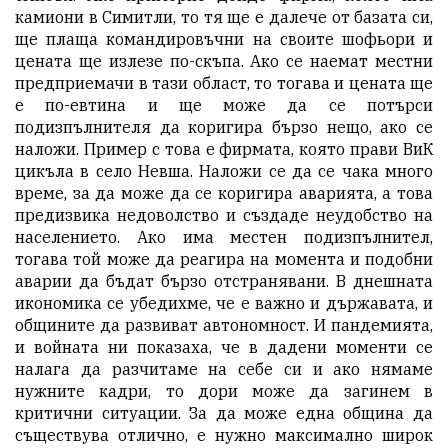
камиони в Симитли, то тя ще е далече от базата си,
ще плаща командировъчни на своите шофьори и
цената ще излезе по-скъпа. Ако се наемат местни
предприемачи в тази област, то тогава и цената ще
е по-евтина и ще може да се потърси
подизпълнителя да коригира бързо нещо, ако се
наложи. Пример с това е фирмата, която прави ВиК
цикъла в село Невша. Наложи се да се чака много
време, за да може да се коригира аварията, а това
предизвика недоволство и създаде неудобство на
населението. Ако има местен подизпълнител,
тогава той може да реагира на момента и подобни
аварии да бъдат бързо отстранявани. В днешната
икономика се убедихме, че е важно и държавата, и
общините да развиват автономност. И пандемията,
и войната ни показаха, че в дадени моменти се
налага да разчитаме на себе си и ако нямаме
нужните кадри, то дори може да загинем в
критични ситуации. За да може една община да
съществува отлично, е нужно максимално широк