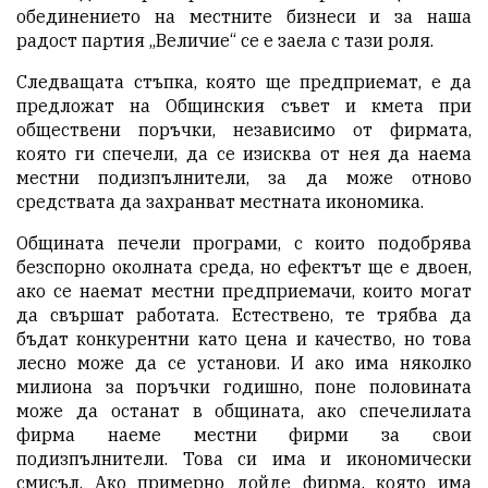
обединението на местните бизнеси и за наша
радост партия „Величие“ се е заела с тази роля.
Следващата стъпка, която ще предприемат, е да
предложат на Общинския съвет и кмета при
обществени поръчки, независимо от фирмата,
която ги спечели, да се изисква от нея да наема
местни подизпълнители, за да може отново
средствата да захранват местната икономика.
Общината печели програми, с които подобрява
безспорно околната среда, но ефектът ще е двоен,
ако се наемат местни предприемачи, които могат
да свършат работата. Естествено, те трябва да
бъдат конкурентни като цена и качество, но това
лесно може да се установи. И ако има няколко
милиона за поръчки годишно, поне половината
може да останат в общината, ако спечелилата
фирма наеме местни фирми за свои
подизпълнители. Това си има и икономически
смисъл. Ако примерно дойде фирма, която има