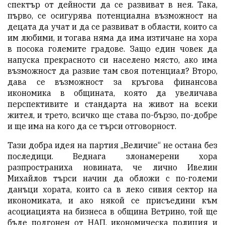
спектър от дейности да се развиват в нея. Така,
първо, се осигурява потенциална възможност на
децата да учат и да се развиват в области, които са
им любими, и тогава няма да има изтичане на хора
в посока големите градове. Защо един човек да
напуска прекрасното си населено място, ако има
възможност да развие там своя потенциал? Второ,
дава се възможност за кръгова финансова
икономика в общината, която да увеличава
перспективите и стандарта на живот на всеки
жител, и трето, всичко ще става по-бързо, по-добре
и ще има на кого да се търси отговорност.
Тази добра идея на партия „Величие“ не остана без
последици. Веднага злонамерени хора
разпространиха новината, че лично Ивелин
Михайлов търси начин да обложи с по-големи
данъци хората, които са в леко сивия сектор на
икономиката, и ако някой се присъедини към
асоциацията на бизнеса в община Ветрино, той ще
бъде подгонен от НАП, икономическа полиция и