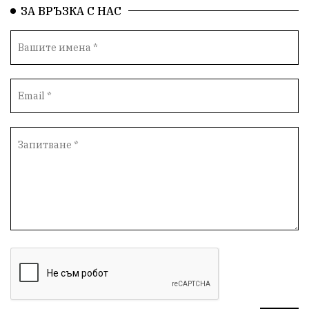
ЗА ВРЪЗКА С НАС
Семейство
Новости
Български Юнак
Възстановки
"Наедно"
ханът
книги
благотворителност
Красиво Ветрино
медии
Родолюбие
обучение
Доброплодно
Духовност
Земеделие
Иновации
Тракийски университет
Услуги
Творчество
Технологии
Трежър
Самодейност
Настаняване
Справедливост
Реклама
Райско място
Хамбар
Имот
Зимна приказка
Красота
Асеневци
Езда