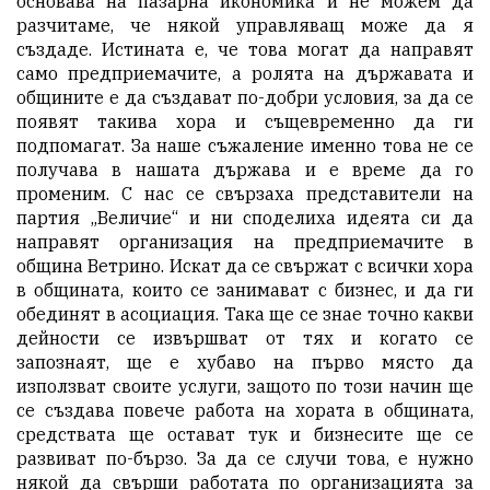
основава на пазарна икономика и не можем да
разчитаме, че някой управляващ може да я
създаде. Истината е, че това могат да направят
само предприемачите, а ролята на държавата и
общините е да създават по-добри условия, за да се
появят такива хора и същевременно да ги
подпомагат. За наше съжаление именно това не се
получава в нашата държава и е време да го
променим. С нас се свързаха представители на
партия „Величие“ и ни споделиха идеята си да
направят организация на предприемачите в
община Ветрино. Искат да се свържат с всички хора
в общината, които се занимават с бизнес, и да ги
обединят в асоциация. Така ще се знае точно какви
дейности се извършват от тях и когато се
запознаят, ще е хубаво на първо място да
използват своите услуги, защото по този начин ще
се създава повече работа на хората в общината,
средствата ще остават тук и бизнесите ще се
развиват по-бързо. За да се случи това, е нужно
някой да свърши работата по организацията за