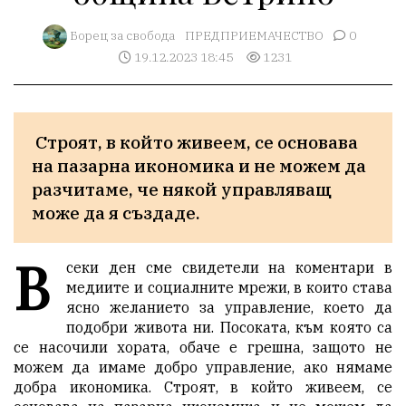
Борец за свобода
ПРЕДПРИЕМАЧЕСТВО
0
19.12.2023 18:45
1231
 Строят, в който живеем, се основава 
на пазарна икономика и не можем да 
разчитаме, че някой управляващ 
може да я създаде. 
В
секи ден сме свидетели на коментари в
медиите и социалните мрежи, в които става
ясно желанието за управление, което да
подобри живота ни. Посоката, към която са
се насочили хората, обаче е грешна, защото не
можем да имаме добро управление, ако нямаме
добра икономика. Строят, в който живеем, се