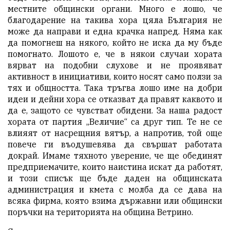
местните общински органи. Много е лошо, че
благодарение на такива хора цяла България не
може да направи и една крачка напред. Няма как
да помогнеш на някого, който не иска да му бъде
помогнато. Лошото е, че в някои случаи хората
вярват на подобни слухове и не проявяват
активност в инициативи, които носят само ползи за
тях и общността. Така тръгва лошо име на добри
идеи и дейни хора се отказват да правят каквото и
да е, защото се чувстват обидени. За наша радост
хората от партия „Величие“ са друг тип. Те не се
влияят от насрещния вятър, а напротив, той още
повече ги въодушевява да свършат работата
докрай. Имаме тяхното уверение, че ще обединят
предприемачите, които наистина искат да работят,
и този списък ще бъде даден на общинската
администрация и кмета с молба да се дава на
всяка фирма, която взима държавни или общински
поръчки на територията на община Ветрино.