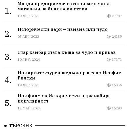
Млади предприемачи откриват верига
1.
магазини за български стоки
19 ДЕК, 2023
27797
Исторически парк – измама или чудо
2.
05 АВГ, 2023
24139
Стар хамбар става къща за чудо и приказ
3.
10 ЯНУ, 2024
17171
Нов архитектурен шедьовър в село Неофит
4.
Рилски
19 ДЕК, 2023
16856
Нов филм за Исторически парк набира
5.
популярност
12 МАЙ, 2024
16293
ТЪРСЕНЕ