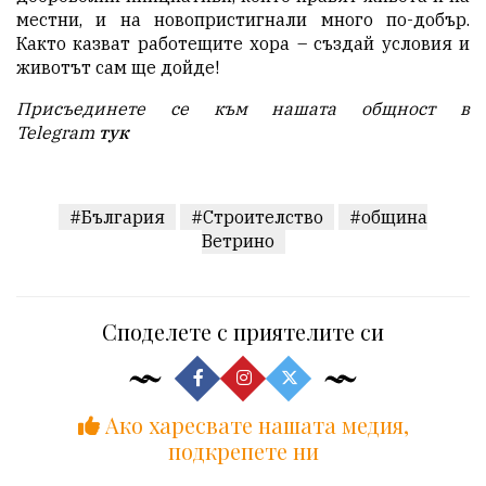
местни, и на новопристигнали много по-добър.
Както казват работещите хора – създай условия и
животът сам ще дойде!
Присъединете се към нашата общност в
Te
legram
тук
#България
#Строителство
#община
Ветрино
Споделете с приятелите си
Ако харесвате нашата медия,
подкрепете ни