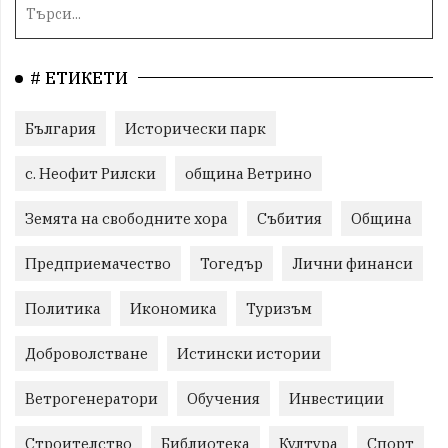
# ЕТИКЕТИ
България
Исторически парк
с. Неофит Рилски
община Ветрино
Земята на свободните хора
Събития
Община
Предприемачество
Тогедър
Лични финанси
Политика
Икономика
Туризъм
Доброволстване
Истински истории
Ветрогенератори
Обучения
Инвестиции
Строителство
Библиотека
Култура
Спорт