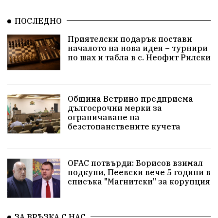
Храна от село
ПОСЛЕДНО
Лична инициатива
Приятелски подарък постави
Здравословно
Изкуство
Заедно за България
началото на нова идея – турнири
по шах и табла в с. Неофит Рилски
Актуално
Стрелба с лък
Образователно
За нашите деца
Успехи
Величие
Община Ветрино предприема
дългосрочни мерки за
Красиво Ветрино
защитниците
ограничаване на
безстопанствените кучета
Детски лагер
Вяра
Евроатлантизъм
Историческа живопис
Училище
OFAC потвърди: Борисов взимал
подкупи, Пеевски вече 5 години в
Народно читалище
Изобразително изкуство
списъка "Магнитски" за корупция
български художници
Традиции
Дом
ЗА ВРЪЗКА С НАС
Семейство
Новости
Български Юнак