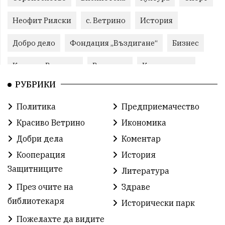
Неофит Рилски
с. Ветрино
История
Добро дело
Фондация „Въздигане“
Бизнес
Красиво Ветрино
Развитие
Криминално
РУБРИКИ
Фондация Въздигане
Общество
Семинари
Политика
Предприемачество
Автосъбитие
Празници
Розариумът
Красиво Ветрино
Икономика
Партия "Величие"
Здраве
Добри дела
Коментар
Кооперация
История
СУ „Христо Ботев“ – Ветрино
Вълчи дол
Защитниците
Литература
Добър живот
Образование
Свят
През очите на
Здраве
библиотекаря
Предстоящи
Доброволчески дейности
Исторически парк
Пожелахте да видите
Забавления
Второ българско царство