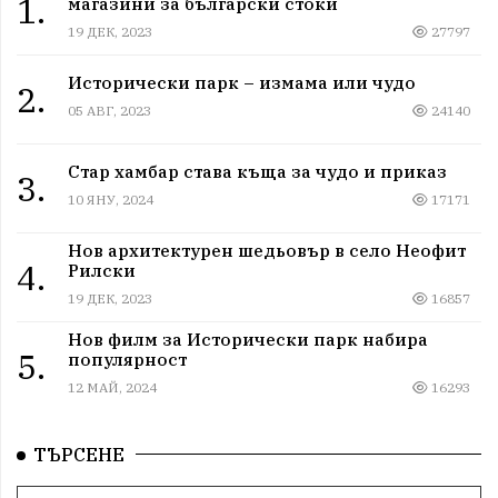
1.
магазини за български стоки
19 ДЕК, 2023
27797
Исторически парк – измама или чудо
2.
05 АВГ, 2023
24140
Стар хамбар става къща за чудо и приказ
3.
10 ЯНУ, 2024
17171
Нов архитектурен шедьовър в село Неофит
4.
Рилски
19 ДЕК, 2023
16857
Нов филм за Исторически парк набира
5.
популярност
12 МАЙ, 2024
16293
ТЪРСЕНЕ