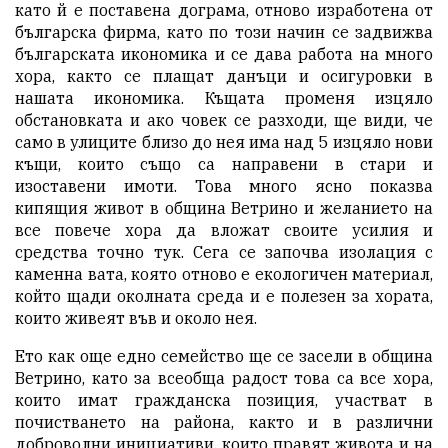
като й е поставена дограма, отново изработена от
българска фирма, като по този начин се задвижва
българската икономика и се дава работа на много
хора, както се плащат данъци и осигуровки в
нашата икономика. Къщата променя изцяло
обстановката и ако човек се разходи, ще види, че
само в улиците близо до нея има над 5 изцяло нови
къщи, които също са направени в стари и
изоставени имоти. Това много ясно показва
кипящия живот в община Ветрино и желанието на
все повече хора да вложат своите усилия и
средства точно тук. Сега се започва изолация с
каменна вата, която отново е екологичен материал,
който щади околната среда и е полезен за хората,
които живеят във и около нея.
Ето как още едно семейство ще се засели в община
Ветрино, като за всеобща радост това са все хора,
които имат гражданска позиция, участват в
почистването на района, както и в различни
доброволни инициативи, които правят живота и на