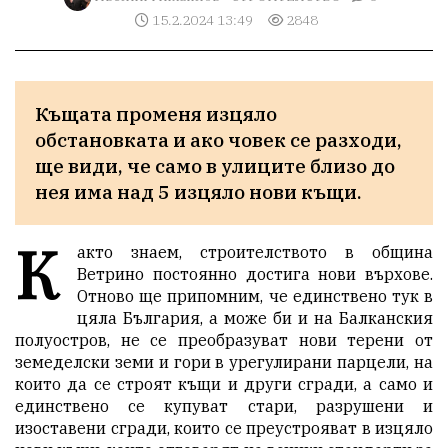
15.2.2024 13:49
2848
Къщата променя изцяло 
обстановката и ако човек се разходи, 
ще види, че само в улиците близо до 
нея има над 5 изцяло нови къщи.
К
акто знаем, строителството в община
Ветрино постоянно достига нови върхове.
Отново ще припомним, че единствено тук в
цяла България, а може би и на Балканския
полуостров, не се преобразуват нови терени от
земеделски земи и гори в урегулирани парцели, на
които да се строят къщи и други сгради, а само и
единствено се купуват стари, разрушени и
изоставени сгради, които се преустрояват в изцяло