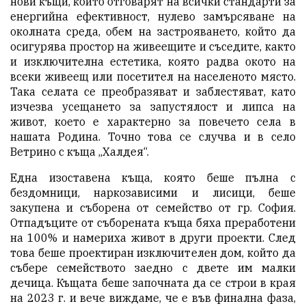
нови къщи, които отговарят на всички стандарти за
енергийна ефективност, нулево замърсяване на
околната среда, обем на застрояването, който да
осигурява простор на живеещите и съседите, както
и изключителна естетика, която радва окото на
всеки живеещ или посетител на населеното място.
Така селата се преобразяват и заблестяват, като
изчезва усещането за запустялост и липса на
живот, което е характерно за повечето села в
нашата Родина. Точно това се случва и в село
Ветрино с къща „Халдея“.
Една изоставена къща, която беше пълна с
бездомници, наркозависими и лисици, беше
закупена и съборена от семейство от гр. София.
Отпадъците от съборената къща бяха преработени
на 100% и намериха живот в други проекти. След
това беше проектиран изключителен дом, който да
събере семейството заедно с двете им малки
дечица. Къщата беше започната да се строи в края
на 2023 г. и вече виждаме, че е във финална фаза,