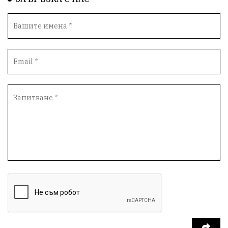
Възстановки
"Наедно"
ханът
книги
благотворителност
Красиво Ветрино
медии
Родолюбие
обучение
Доброплодно
Духовност
Земеделие
Иновации
Тракийски университет
Услуги
Творчество
Технологии
Трежър
Самодейност
Настаняване
Справедливост
Реклама
Райско място
Хамбар
Имот
Зимна приказка
Красота
Асеневци
Езда