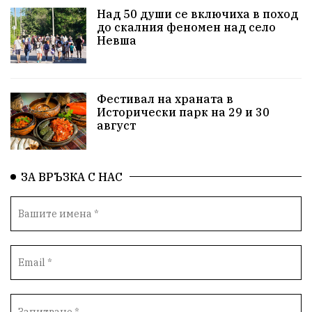
Над 50 души се включиха в поход
до скалния феномен над село
Красиво Ветрино
защитниците
Невша
Детски лагер
Вяра
Евроатлантизъм
Историческа живопис
Училище
Фестивал на храната в
Исторически парк на 29 и 30
Народно читалище
Изобразително изкуство
август
български художници
Традиции
Дом
ЗА ВРЪЗКА С НАС
Семейство
Новости
Български Юнак
Възстановки
"Наедно"
ханът
книги
благотворителност
Красиво Ветрино
медии
Родолюбие
обучение
Доброплодно
Духовност
Земеделие
Иновации