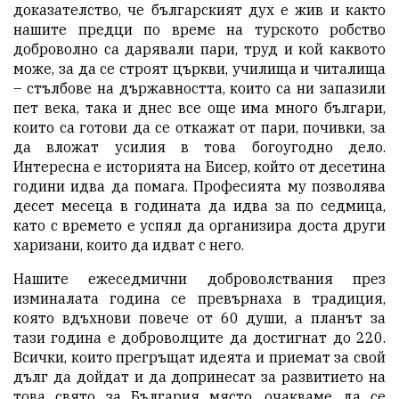
доказателство, че българският дух е жив и както
нашите предци по време на турското робство
доброволно са дарявали пари, труд и кой каквото
може, за да се строят църкви, училища и читалища
– стълбове на държавността, които са ни запазили
пет века, така и днес все още има много българи,
които са готови да се откажат от пари, почивки, за
да вложат усилия в това богоугодно дело.
Интересна е историята на Бисер, който от десетина
години идва да помага. Професията му позволява
десет месеца в годината да идва за по седмица,
като с времето е успял да организира доста други
харизани, които да идват с него.
Нашите ежеседмични доброволствания през
изминалата година се превърнаха в традиция,
която вдъхнови повече от 60 души, а планът за
тази година е доброволците да достигнат до 220.
Всички, които прегръщат идеята и приемат за свой
дълг да дойдат и да допринесат за развитието на
това свято за България място, очакваме да се