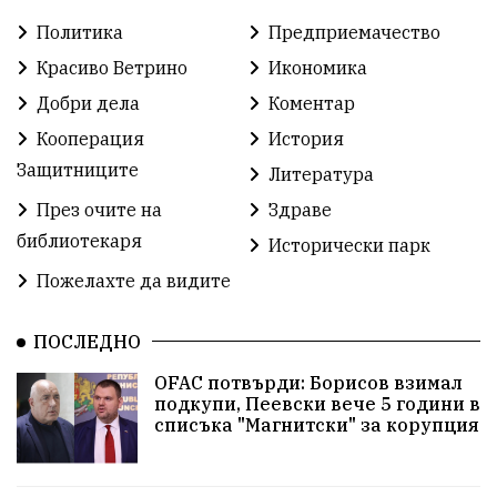
Политика
Предприемачество
Автосъбитие
Празници
Розариумът
Красиво Ветрино
Икономика
Партия "Величие"
Здраве
Добри дела
Коментар
Кооперация
История
СУ „Христо Ботев“ – Ветрино
Вълчи дол
Защитниците
Литература
Добър живот
Образование
Свят
През очите на
Здраве
библиотекаря
Предстоящи
Доброволчески дейности
Исторически парк
Пожелахте да видите
Забавления
Второ българско царство
Храна от село
ПОСЛЕДНО
Лична инициатива
OFAC потвърди: Борисов взимал
Здравословно
Изкуство
Заедно за България
подкупи, Пеевски вече 5 години в
списъка "Магнитски" за корупция
Актуално
Стрелба с лък
Образователно
За нашите деца
Успехи
Величие