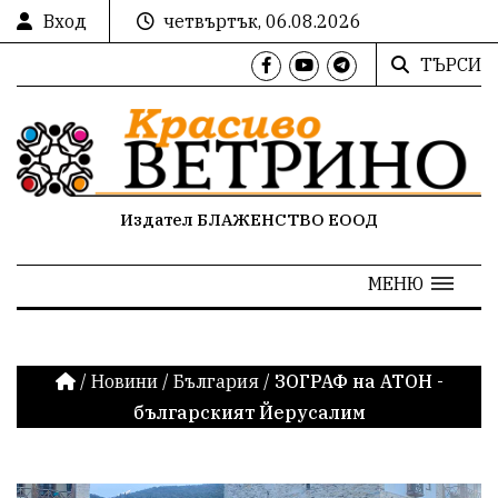
Вход
четвъртък, 06.08.2026
ТЪРСИ
Издател БЛАЖЕНСТВО ЕООД
МЕНЮ
/
Новини
/
България
/
ЗОГРАФ на АТОН -
българският Йерусалим