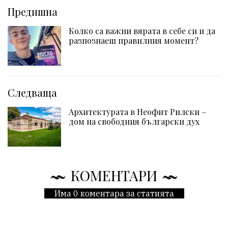
Предишна
Колко са важни вярата в себе си и да
разпознаеш правилния момент?
Следваща
Архитектурата в Неофит Рилски –
дом на свободния български дух
КОМЕНТАРИ
Има 0 коментара за статията