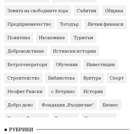
Земята на свободните хора
Събития
Община
Предприемачество
Тогедър
Лични финанси
Политика
Икономика
Туризъм
Доброволстване
Истински истории
Ветрогенератори
Обучения
Инвестиции
Строителство
Библиотека
Култура
Спорт
Неофит Рилски
с. Ветрино
История
Добро дело
Фондация „Въздигане“
Бизнес
Красиво Ветрино
Развитие
Криминално
РУБРИКИ
Фондация Въздигане
Общество
Семинари