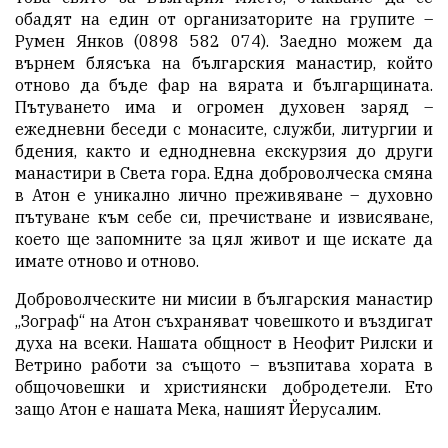
обадят на един от организаторите на групите –
Румен Янков (0898 582 074). Заедно можем да
върнем блясъка на българския манастир, който
отново да бъде фар на вярата и българщината.
Пътуването има и огромен духовен заряд –
ежедневни беседи с монасите, служби, литургии и
бдения, както и еднодневна екскурзия до други
манастири в Света гора. Една доброволческа смяна
в Атон е уникално лично преживяване – духовно
пътуване към себе си, пречистване и извисяване,
което ще запомните за цял живот и ще искате да
имате отново и отново.
Доброволческите ни мисии в българския манастир
„Зограф“ на Атон съхраняват човешкото и въздигат
духа на всеки. Нашата общност в Неофит Рилски и
Ветрино работи за същото – възпитава хората в
общочовешки и християнски добродетели. Ето
защо Атон е нашата Мека, нашият Йерусалим.