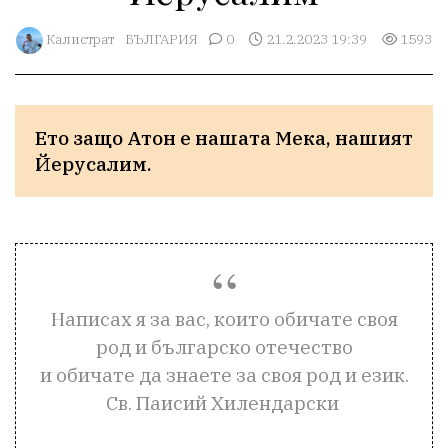
Калистрат
БЪЛГАРИЯ
0
21.2.2023 19:39
1593
Ето защо Атон е нашата Мека, нашият 
Написах я за вас, които обичате своя
род и българско отечество
и обичате да знаете за своя род и език.
Св. Паисий Хилендарски