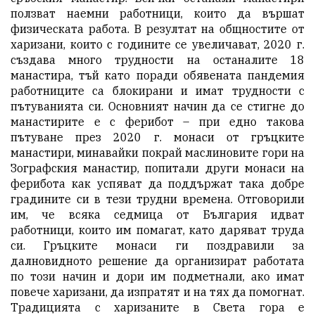
ползват наемни работници, които да вършат
физическата работа. В резултат на общностите от
харизани, които с годините се увеличават, 2020 г.
създава много трудности на останалите 18
манастира, тъй като поради обявената пандемия
работниците са блокирани и имат трудности с
пътуванията си. Основният начин да се стигне до
манастирите е с ферибот – при едно такова
пътуване през 2020 г. монаси от гръцките
манастири, минавайки покрай маслиновите гори на
Зографския манастир, попитали други монаси на
ферибота как успяват да поддържат така добре
градините си в тези трудни времена. Отговорили
им, че всяка седмица от България идват
работници, които им помагат, като даряват труда
си. Гръцките монаси ги поздравили за
далновидното решение да организират работата
по този начин и дори им подметнали, ако имат
повече харизани, да изпратят и на тях да помогнат.
Традицията с харизаните в Света гора е