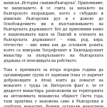
написал „История славянобългарска“. Припомняме,
че написването й се счита за началото на
Българското възраждане, което е събудило и
извисило българския дух и е довело до
Освобождението ни и възстановяването на
българската държавност. Без да припомним какво
е националната идея за Паисий и основата на
българската държавност – език, род, вяра,
отечество – ние няма как да осъзнаем ролята,
която са изиграли Зографският и Хилендарският
манастир за възкръсването на българската
държава от пепелищата на робството.
Това е причината за втора поредна година да
организираме групи от харизани (така се наричат
доброволците в Атон), които да помагат на
монасите с труда си. Интересен факт е, че от
двадесет манастира, разположени на територията
на автономната монашеска общност Света гора,
тази практика е наложена само в българския и
сръбския манастир. Всички останали манастири