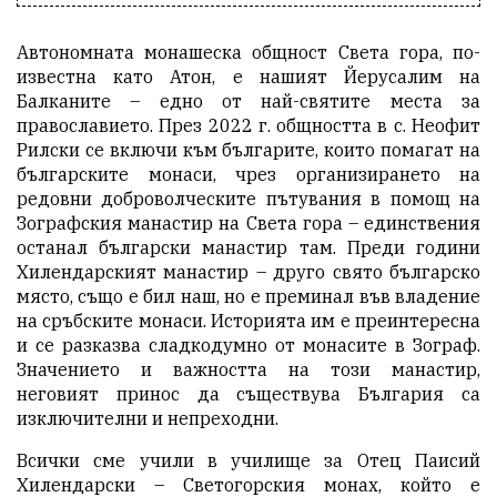
Автономната монашеска общност Света гора, по-
известна като Атон, е нашият Йерусалим на
Балканите – едно от най-святите места за
православието. През 2022 г. общността в с. Неофит
Рилски се включи към българите, които помагат на
българските монаси, чрез организирането на
редовни доброволческите пътувания в помощ на
Зографския манастир на Света гора – единствения
останал български манастир там. Преди години
Хилендарският манастир – друго свято българско
място, също е бил наш, но е преминал във владение
на сръбските монаси. Историята им е преинтересна
и се разказва сладкодумно от монасите в Зограф.
Значението и важността на този манастир,
неговият принос да съществува България са
изключителни и непреходни.
Всички сме учили в училище за Отец Паисий
Хилендарски – Светогорския монах, който е