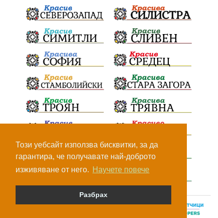
Този уебсайт използва бисквитки, за да
гарантира, че получавате най-доброто
изживяване от него.
Научете повече
Разбрах
© Всички права са запазени, 2026.