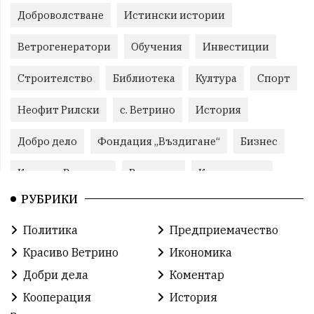
Доброволстване
Истински истории
Ветрогенератори
Обучения
Инвестиции
Строителство
Библиотека
Култура
Спорт
Неофит Рилски
с. Ветрино
История
Добро дело
Фондация „Въздигане“
Бизнес
Красиво Ветрино
Развитие
Криминално
РУБРИКИ
Фондация Въздигане
Общество
Семинари
Политика
Предприемачество
Автосъбитие
Празници
Розариумът
Красиво Ветрино
Икономика
Партия "Величие"
Здраве
Добри дела
Коментар
Кооперация
История
СУ „Христо Ботев“ – Ветрино
Вълчи дол