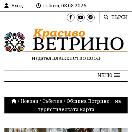
Вход
събота, 08.08.2026
ТЪРСИ
Издател БЛАЖЕНСТВО ЕООД
МЕНЮ
/
Новини
/
Събития
/
Община Ветрино – на
туристическата карта