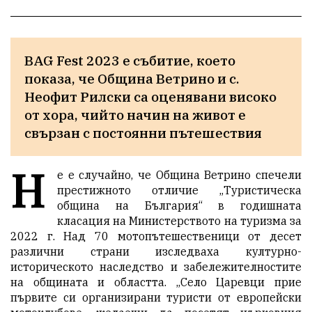
BAG Fest 2023 е събитие, което 
показа, че Община Ветрино и с. 
Неофит Рилски са оценявани високо 
от хора, чийто начин на живот е 
свързан с постоянни пътешествия
Н
е е случайно, че Община Ветрино спечели
престижното отличие „Туристическа
община на България“ в годишната
класация на Министерството на туризма за
2022 г. Над 70 мотопътешественици от десет
различни страни изследваха културно-
историческото наследство и забележителностите
на общината и областта. „Село Царевци прие
първите си организирани туристи от европейски