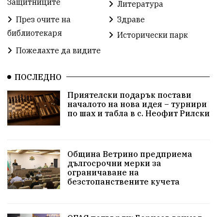
Защитниците
Литература
Добър живот
Образование
Свят
През очите на
Здраве
библиотекаря
Предстоящи
Доброволчески дейности
Исторически парк
Пожелахте да видите
Забавления
Второ българско царство
Храна от село
ПОСЛЕДНО
Лична инициатива
Приятелски подарък постави
Здравословно
Изкуство
Заедно за България
началото на нова идея – турнири
по шах и табла в с. Неофит Рилски
Актуално
Стрелба с лък
Образователно
За нашите деца
Успехи
Величие
Община Ветрино предприема
дългосрочни мерки за
Красиво Ветрино
защитниците
ограничаване на
безстопанствените кучета
Детски лагер
Вяра
Евроатлантизъм
Историческа живопис
Училище