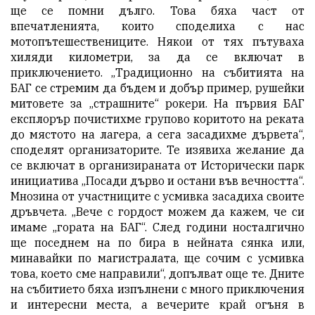
ще се помни дълго. Това бяха част от
впечатленията, които споделиха с нас
мотопътешествениците. Някои от тях пътуваха
хиляди километри, за да се включат в
приключението. „Традиционно на събитията на
БАГ се стремим да бъдем и добър пример, рушейки
митовете за „страшните“ рокери. На първия БАГ
експлорър почистихме групово коритото на реката
до мястото на лагера, а сега засадихме дървета“,
споделят организаторите. Те изявиха желание да
се включат в организираната от Исторически парк
инициатива „Посади дърво и остани във вечността“.
Мнозина от участниците с усмивка засадиха своите
дръвчета. „Вече с гордост можем да кажем, че си
имаме „гората на БАГ“. След години носталгично
ще поседнем на по бира в нейната сянка или,
минавайки по магистралата, ще сочим с усмивка
това, което сме направили“, допълват още те. Дните
на събитието бяха изпълнени с много приключения
и интересни места, а вечерите край огъня в