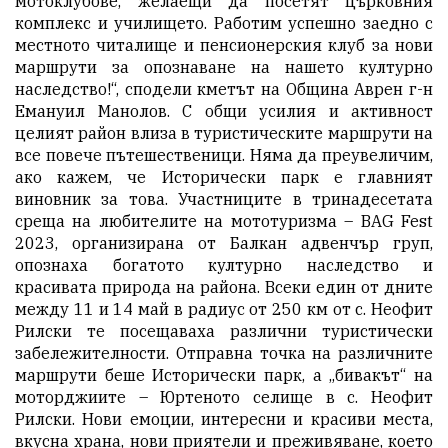
мотоклубове, желаещи да посетят църковния
комплекс и училището. Работим успешно заедно с
местното читалище и пенсионерския клуб за нови
маршрути за опознаване на нашето културно
наследство!“, сподели кметът на Община Аврен г-н
Емануил Манолов. С общи усилия и активност
целият район влиза в туристическите маршрути на
все повече пътешественици. Няма да преувеличим,
ако кажем, че Исторически парк е главният
виновник за това. Участниците в тринадесетата
среща на любителите на мототуризма – BAG Fest
2023, организирана от Балкан адвенчър груп,
опознаха богатото културно наследство и
красивата природа на района. Всеки един от дните
между 11 и 14 май в радиус от 250 км от с. Неофит
Рилски те посещаваха различни туристически
забележителности. Отправна точка на различните
маршрути беше Исторически парк, а „бивакът“ на
моторджиите – Юртеното селище в с. Неофит
Рилски. Нови емоции, интересни и красиви места,
вкусна храна, нови приятели и преживяване, което