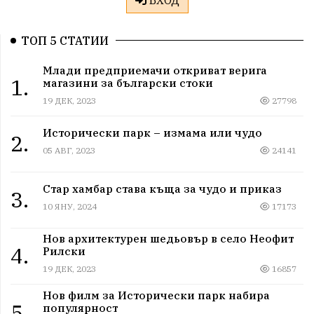
ТОП 5 СТАТИИ
Млади предприемачи откриват верига
1.
магазини за български стоки
19 ДЕК, 2023
27798
Исторически парк – измама или чудо
2.
05 АВГ, 2023
24141
Стар хамбар става къща за чудо и приказ
3.
10 ЯНУ, 2024
17173
Нов архитектурен шедьовър в село Неофит
4.
Рилски
19 ДЕК, 2023
16857
Нов филм за Исторически парк набира
5.
популярност