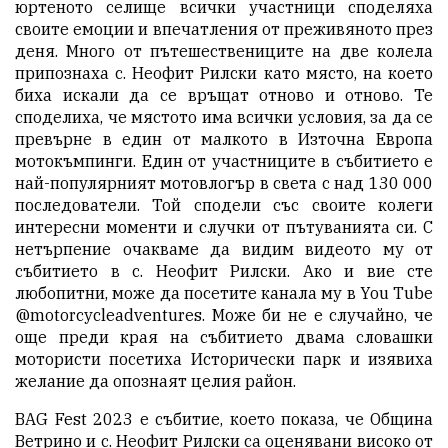
юртеното селище всички участници споделяха
своите емоции и впечатления от преживяното през
деня. Много от пътешествениците на две колела
припознаха с. Неофит Рилски като място, на което
биха искали да се връщат отново и отново. Те
споделиха, че мястото има всички условия, за да се
превърне в един от малкото в Източна Европа
мотокъмпинги. Един от участниците в събитието е
най-популярният мотовлогър в светa с над 130 000
последователи. Той сподели със своите колеги
интересни моменти и случки от пътуванията си. С
нетърпение очакваме да видим видеото му от
събитието в с. Неофит Рилски. Ако и вие сте
любопитни, може да посетите канала му в You Tube
@motorcycleadventures. Може би не е случайно, че
още преди края на събитието двама словашки
мотористи посетиха Исторически парк и изявиха
желание да опознаят целия район.
BAG Fest 2023 е събитие, което показа, че Община
Ветрино и с. Неофит Рилски са оценявани високо от