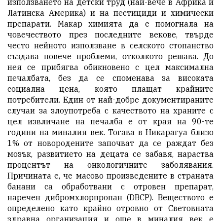
използването на детски труд (най-вече в Африка и
Латинска Америка) и на пестициди и химически
препарати. Макар химията да е помогнала на
човечеството през последните векове, твърде
често нейното използване в селското стопанство
създава повече проблеми, отколкото решава. До
нея се прибягва обикновено с цел максимална
печалбата, без да се споменава за високата
социална цена, която плащат крайните
потребители. Един от най-добре документираните
случаи за злоупотреба с качеството на храните с
цел извличане на печалба е от края на 90-те
години на миналия век. Тогава в Никарагуа близо
1% от новородените започват да се раждат без
мозък, развитието на децата се забавя, нараства
процентът на онкологичните заболявания.
Причината е, че масово произведените в страната
банани са обработвани с отровен препарат,
наречен дибромхлорпропан (DBCP). Веществото е
определено като крайно отровно от Световната
здравна организация и още в миналия век е