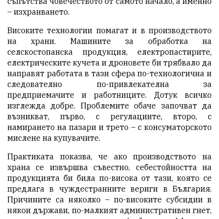
съпътства човечеството от самото начало, а именно
– изхранването.
Високите технологии помагат и в производството
на храни. Машините за обработка на
селскостопанска продукция, електропастирите,
електрическите кучета и дроновете би трябвало да
направят работата в тази сфера по-технологична и
следователно по-привлекателна за
предприемачите и работниците. Дотук всичко
изглежда добре. Проблемите обаче започват да
възникват, първо, с регулациите, второ, с
намирането на пазари и трето – с консуматорското
мислене на купувачите.
Практиката показва, че ако производството на
храна се извършва съвестно, себестойността на
продукцията би била по-висока от тази, която се
предлага в чуждестранните вериги в България.
Причините са няколко – по-високите субсидии в
някои държави, по-малкият административен гнет,