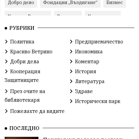
Добро дело
Фондация „Въздигане“
Бизнес
Красиво Ветрино
Развитие
Криминално
РУБРИКИ
Фондация Въздигане
Общество
Семинари
Политика
Предприемачество
Автосъбитие
Празници
Розариумът
Красиво Ветрино
Икономика
Партия "Величие"
Здраве
Добри дела
Коментар
Кооперация
История
СУ „Христо Ботев“ – Ветрино
Вълчи дол
Защитниците
Литература
Добър живот
Образование
Свят
През очите на
Здраве
библиотекаря
Предстоящи
Доброволчески дейности
Исторически парк
Пожелахте да видите
Забавления
Второ българско царство
Храна от село
ПОСЛЕДНО
Лична инициатива