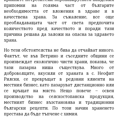
припомни на голяма част от българите
необходимостта от вложения в здраве и в
качествена храна. За съжаление, все още
преобладаващата част от света предпочита
количеството пред качеството и поради тази
причина решава да заложи на опасна за здравето
храна.
Но тези обстоятелства не бива да отчайват никого.
Фактът, че във Ветрино и съседните общини се
произвеждат екологично чисти храни, показва, че
тази пазарна ниша съществува. Много от
доброволците, вкусили от
храната в с. Неофит
Рилски
, се превръщат в редовни клиенти на
местния бизнес, като
пазаруват дистанционно
или
се връщат на място. Нещо повече – освен
производство на селскостопанска продукция,
местният бизнес възстановява и традиционни
български рецепти. По този начин храненето
престава да бъде тъпчене с химия.