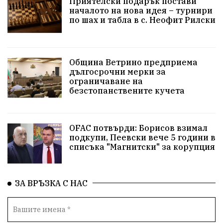
Приятелски подарък постави
Здравословно
Изкуство
Заедно за България
началото на нова идея – турнири
по шах и табла в с. Неофит Рилски
Актуално
Стрелба с лък
Образователно
За нашите деца
Успехи
Величие
Община Ветрино предприема
дългосрочни мерки за
Красиво Ветрино
защитниците
ограничаване на
безстопанствените кучета
Детски лагер
Вяра
Евроатлантизъм
Историческа живопис
Училище
OFAC потвърди: Борисов взимал
подкупи, Пеевски вече 5 години в
Народно читалище
Изобразително изкуство
списъка "Магнитски" за корупция
български художници
Традиции
Дом
ЗА ВРЪЗКА С НАС
Семейство
Новости
Български Юнак
Възстановки
"Наедно"
ханът
книги