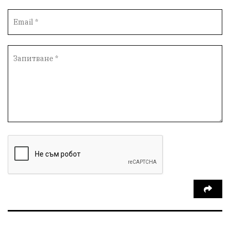
благотворителност
Красиво Ветрино
медии
Родолюбие
обучение
Доброплодно
Духовност
Земеделие
Иновации
Тракийски университет
Услуги
Творчество
Технологии
Трежър
Самодейност
Настаняване
Справедливост
Реклама
Райско място
Хамбар
Имот
Зимна приказка
Красота
Асеневци
Езда
Виртуална разходка из епохите
8 - ми март
С грижа за околната среда
кауза
Средно село