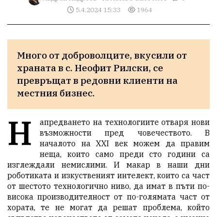
5.4.2024 15:33
1964
Много от доброволците, вкусили от 
храната в с. Неофит Рилски, се 
превръщат в редовни клиенти на 
местния бизнес.
Н
апредването на технологиите отваря нови
възможности пред човечеството. В
началото на XXI век можем да правим
неща, които само преди сто години са
изглеждали немислими. И макар в наши дни
роботиката и изкуственият интелект, които са част
от шестото технологично ниво, да имат в пъти по-
висока производителност от по-голямата част от
хората, те не могат да решат проблема, който