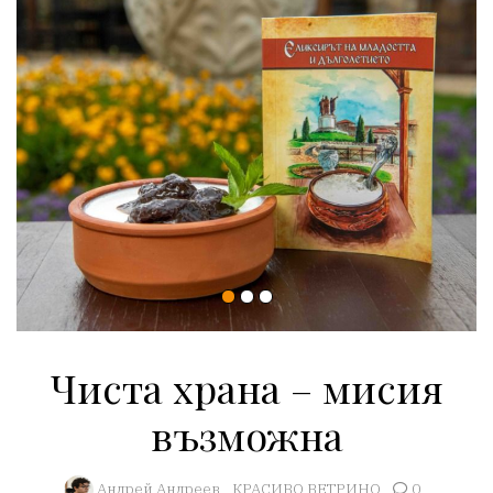
Чиста храна – мисия
възможна
Aндрей Андреев
КРАСИВО ВЕТРИНО
0