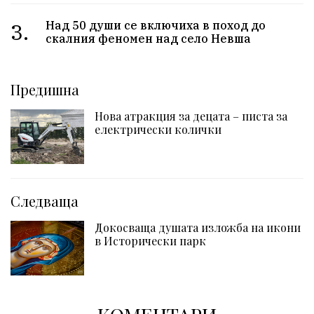
3.
Над 50 души се включиха в поход до
скалния феномен над село Невша
Предишна
Нова атракция за децата – писта за
електрически колички
Следваща
Докосваща душата изложба на икони
в Исторически парк