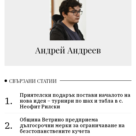
Aндрей Андреев
СВЪРЗАНИ СТАТИИ
Приятелски подарък постави началото на
1.
нова идея – турнири по шах и табла в с.
Неофит Рилски
Община Ветрино предприема
2.
дългосрочни мерки за ограничаване на
безстопанствените кучета