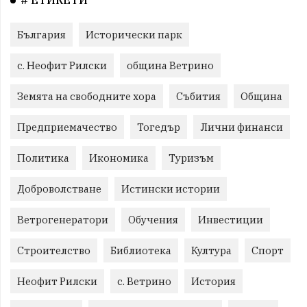
# ЕТИКЕТИ
България
Исторически парк
с. Неофит Рилски
община Ветрино
Земята на свободните хора
Събития
Община
Предприемачество
Тогедър
Лични финанси
Политика
Икономика
Туризъм
Доброволстване
Истински истории
Ветрогенератори
Обучения
Инвестиции
Строителство
Библиотека
Култура
Спорт
Неофит Рилски
с. Ветрино
История