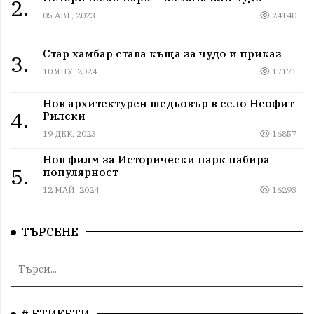
2.
05 АВГ, 2023
24140
Стар хамбар става къща за чудо и приказ
3.
10 ЯНУ, 2024
17171
Нов архитектурен шедьовър в село Неофит
4.
Рилски
19 ДЕК, 2023
16857
Нов филм за Исторически парк набира
5.
популярност
12 МАЙ, 2024
16293
ТЪРСЕНЕ