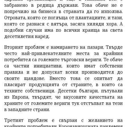
забранено в редица държави. Това обаче не е
попречило на бизнеса в страната да го използва.
Отровата, която се поглъща от плантациите, и тази,
която се разнася с вятъра, засяга хиляди хора. А
подобни случаи има по всички краища на света
десетилетия наред.
Вторият проблем е намирането на пазари. Твърде
често най-привлекателните места за крайния
потребител са големите търговски вериги. Те обаче
са частни инициативи, които имат собствени
правила и не допускат всеки производител до
своите щандове. Вместо това се опитват да
пласират продукцията от страните, в които са
техните собственици. Десетки българи, пътували
из Европа, твърдят, че вкусовите качествата на
храните от големите вериги тук отстъпват на тези
в западните страни.
Третият проблем е свързан с желанието на
крайните потребители. Коронавирусната пандемия