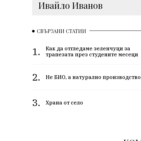
Ивайло Иванов
СВЪРЗАНИ СТАТИИ
1.
Как да отгледаме зеленчуци за
трапезата през студените месеци
2.
Не БИО, а натурално производство
3.
Храна от село