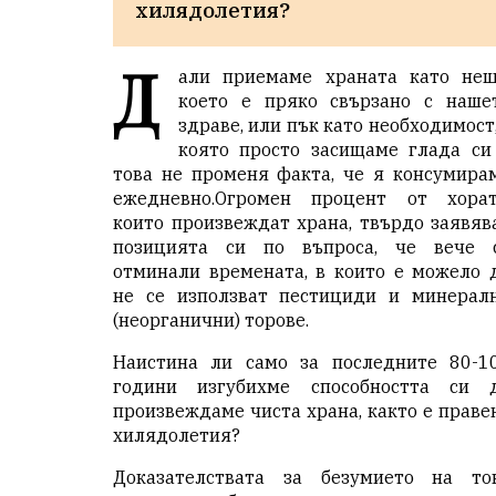
хилядолетия? 
Д
али приемаме храната като нещ
което е пряко свързано с наше
здраве, или пък като необходимост,
която просто засищаме глада си
това не променя факта, че я консумира
ежедневно.Огромен процент от хорат
които произвеждат храна, твърдо заявяв
позицията си по въпроса, че вече 
отминали времената, в които е можело 
не се използват пестициди и минерал
(неорганични) торове.
Наистина ли само за последните 80-1
години изгубихме способността си 
произвеждаме чиста храна, както е праве
хилядолетия?
Доказателствата за безумието на то