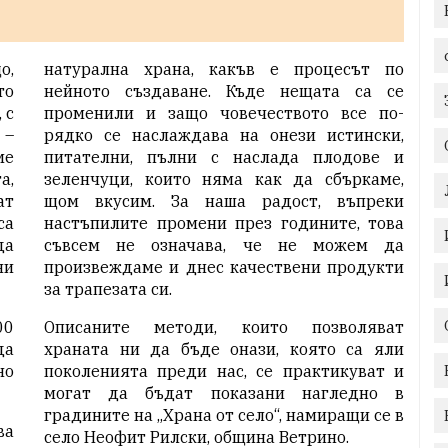
о,
натурална храна, какъв е процесът по
то
нейното създаване. Къде нещата са се
 с
променили и защо човечеството все по-
 –
рядко се наслаждава на онези истински,
ме
питателни, пълни с наслада плодове и
а,
зеленчуци, които няма как да сбъркаме,
ат
щом вкусим. За наша радост, въпреки
са
настъпилите промени през годините, това
да
съвсем не означава, че не можем да
ни
произвеждаме и днес качествени продукти
за трапезата си.
00
Описаните методи, които позволяват
да
храната ни да бъде онази, която са яли
но
поколенията преди нас, се практикуват и
могат да бъдат показани нагледно в
градините на „Храна от село“, намиращи се в
ва
село Неофит Рилски, община Ветрино.