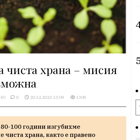
4
5
а чиста храна – мисия
зможна
НО
0
20.12.2023 13:09
1308
 80-100 години изгубихме 
 чиста храна, както е правено 