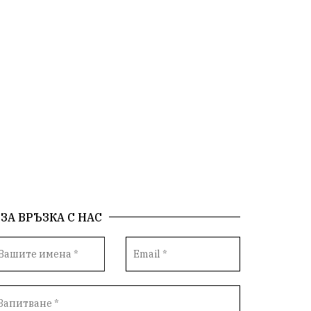
български художници
Традиции
Дом
Семейство
Новости
Български Юнак
Възстановки
"Наедно"
ханът
книги
благотворителност
Красиво Ветрино
медии
Родолюбие
обучение
Доброплодно
Духовност
Земеделие
Иновации
ЗА ВРЪЗКА С НАС
Тракийски университет
Услуги
Творчество
Технологии
Трежър
Самодейност
Настаняване