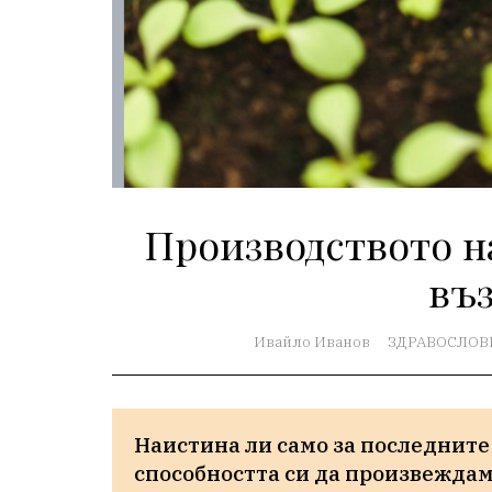
Производството н
въ
Ивайло Иванов
ЗДРАВОСЛОВ
Наистина ли само за последните
способността си да произвеждаме