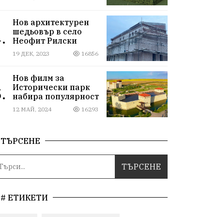
Нов архитектурен
шедьовър в село
.
Неофит Рилски
19 ДЕК, 2023
16856
Нов филм за
Исторически парк
.
набира популярност
12 МАЙ, 2024
16293
ТЪРСЕНЕ
# ЕТИКЕТИ