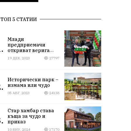
ТОП 5 СТАТИИ
Млади
предприемачи
.
откриват верига
магазини за
19 ДЕК, 2023
27797
български стоки
Исторически парк –
.
измама или чудо
05 АВГ, 2023
24138
Стар хамбар става
къща за чудо и
.
приказ
10 ЯНУ, 2024
17170