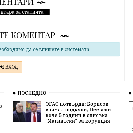
МЕНТАРИ
нтара за статията
ТЕ КОМЕНТАР
еобходимо да се впишете в системата
ВХОД
ПОСЛЕДНО
OFAC потвърди: Борисов
о
взимал подкупи, Пеевски
вече 5 години в списъка
"Магнитски" за корупция