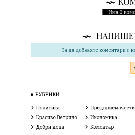
КО
Има 0 коме
НАПИШЕ
За да добавяте коментари е н
РУБРИКИ
Политика
Предприемачеств
Красиво Ветрино
Икономика
Добри дела
Коментар