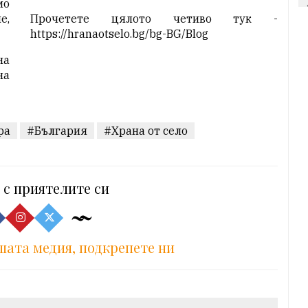
мо
е,
Прочетете цялото четиво тук -
https://hranaotselo.bg/bg-BG/
Blog
на
на
ра
#България
#Храна от село
 с приятелите си
шата медия, подкрепете ни