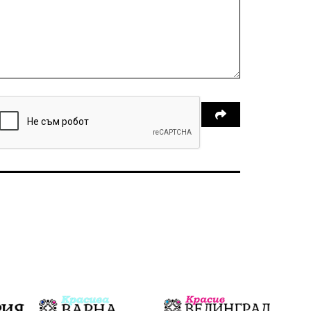
Справедливост
Реклама
Райско място
Хамбар
Имот
Зимна приказка
Красота
Асеневци
Езда
Виртуална разходка из епохите
8 - ми март
С грижа за околната среда
кауза
Средно село
Нови пазар
Девня
литература
Белоградец
добрият пример
провадия
млада гвардия
транспорт
медии