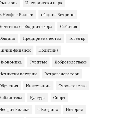
България
Исторически парк
с. Неофит Рилски
община Ветрино
Земята на свободните хора
Събития
Община
Предприемачество
Тогедър
Лични финанси
Политика
Икономика
Туризъм
Доброволстване
Истински истории
Ветрогенератори
Обучения
Инвестиции
Строителство
Библиотека
Култура
Спорт
Неофит Рилски
с. Ветрино
История