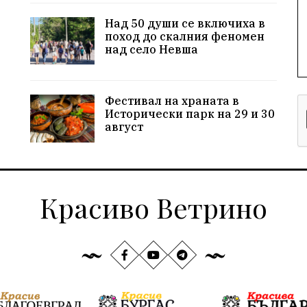
Над 50 души се включиха в
поход до скалния феномен
над село Невша
Фестивал на храната в
Исторически парк на 29 и 30
август
Красиво Ветрино